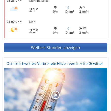
22-23 Uhr
Stark bewölkt
S
21°
0 %
0 l/m²
2 km/h
23-00 Uhr
Klar
W
20°
0 %
0 l/m²
2 km/h
Weitere Stunden anzeigen
Österreichwetter: Verbreitete Hitze - vereinzelte Gewitter