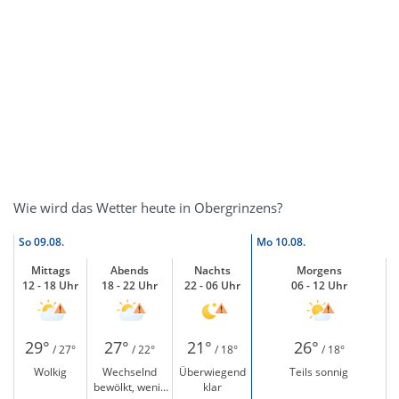
Wie wird das Wetter heute in Obergrinzens?
So
09.08.
Mo
10.08.
Mittags
Abends
Nachts
Morgens
12 - 18 Uhr
18 - 22 Uhr
22 - 06 Uhr
06 - 12 Uhr
29°
27°
21°
26°
/ 27°
/ 22°
/ 18°
/ 18°
Wolkig
Wechselnd
Überwiegend
Teils sonnig
bewölkt, wenig
klar