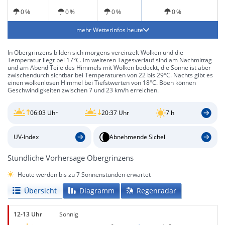
Sonne
0 %
0 %
0 %
0 %
mehr Wetterinfos heute
In Obergrinzens bilden sich morgens vereinzelt Wolken und die
Temperatur liegt bei 17°C. Im weiteren Tagesverlauf sind am Nachmittag
und am Abend Teile des Himmels mit Wolken bedeckt, die Sonne ist aber
zwischendurch sichtbar bei Temperaturen von 22 bis 29°C. Nachts gibt es
einen wolkenlosen Himmel bei Tiefstwerten von 18°C. Böen können
Geschwindigkeiten zwischen 7 und 23 km/h erreichen.
06:03 Uhr
20:37 Uhr
7 h
UV-Index
Abnehmende Sichel
Stündliche Vorhersage Obergrinzens
Heute werden bis zu 7 Sonnenstunden erwartet
Übersicht
Diagramm
Regenradar
12-13 Uhr
Sonnig