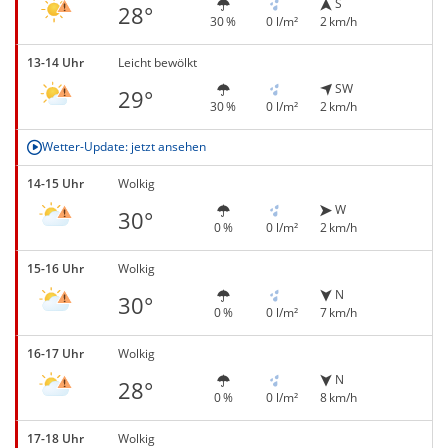
S
28°
30 %
0 l/m²
2 km/h
13-14 Uhr
Leicht bewölkt
SW
29°
30 %
0 l/m²
2 km/h
Wetter-Update: jetzt ansehen
14-15 Uhr
Wolkig
W
30°
0 %
0 l/m²
2 km/h
15-16 Uhr
Wolkig
N
30°
0 %
0 l/m²
7 km/h
16-17 Uhr
Wolkig
N
28°
0 %
0 l/m²
8 km/h
17-18 Uhr
Wolkig