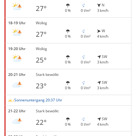
N
27°
0 %
0 l/m²
3 km/h
18-19 Uhr
Wolkig
W
27°
0 %
0 l/m²
4 km/h
19-20 Uhr
Wolkig
SW
25°
0 %
0 l/m²
3 km/h
20-21 Uhr
Stark bewölkt
SW
23°
0 %
0 l/m²
3 km/h
Sonnenuntergang 20:37 Uhr
21-22 Uhr
Stark bewölkt
SW
22°
0 %
0 l/m²
4 km/h