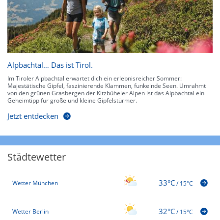
Alpbachtal… Das ist Tirol.
Im Tiroler Alpbachtal erwartet dich ein erlebnisreicher Sommer:
Majestätische Gipfel, faszinierende Klammen, funkelnde Seen. Umrahmt
von den grünen Grasbergen der Kitzbüheler Alpen ist das Alpbachtal ein
Geheimtipp für große und kleine Gipfelstürmer.
Jetzt entdecken
Städtewetter
33°C
Wetter München
/
15°C
32°C
Wetter Berlin
/
15°C