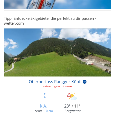
Tipp: Entdecke Skigebiete, die perfekt zu dir passen -
wetter.com
Oberperfuss Rangger Köpfl
aktuell:
geschlossen
k.A.
23°
/ 11°
heute:
+0 cm
Bergwetter