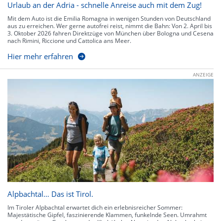
Urlaub an der Adria - schnelle Anreise auch mit dem Zug!
Mit dem Auto ist die Emilia Romagna in wenigen Stunden von Deutschland
aus zu erreichen. Wer gerne autofrei reist, nimmt die Bahn: Von 2. April bis
3. Oktober 2026 fahren Direktzüge von München über Bologna und Cesena
nach Rimini, Riccione und Cattolica ans Meer.
Hier mehr erfahren
ANZEIGE
Alpbachtal… Das ist Tirol.
Im Tiroler Alpbachtal erwartet dich ein erlebnisreicher Sommer:
Majestätische Gipfel, faszinierende Klammen, funkelnde Seen. Umrahmt