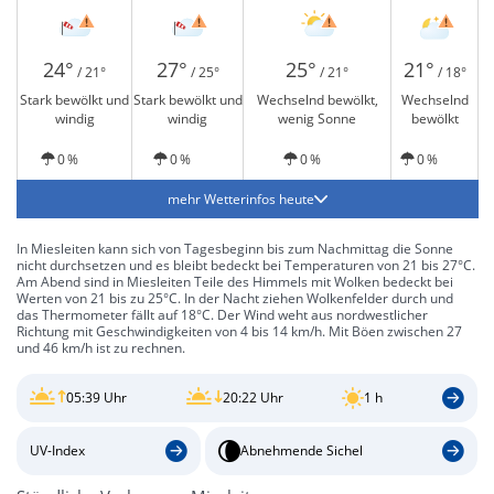
24°
27°
25°
21°
/ 21°
/ 25°
/ 21°
/ 18°
Stark bewölkt und
Stark bewölkt und
Wechselnd bewölkt,
Wechselnd
windig
windig
wenig Sonne
bewölkt
0 %
0 %
0 %
0 %
mehr Wetterinfos heute
In Miesleiten kann sich von Tagesbeginn bis zum Nachmittag die Sonne
nicht durchsetzen und es bleibt bedeckt bei Temperaturen von 21 bis 27°C.
Am Abend sind in Miesleiten Teile des Himmels mit Wolken bedeckt bei
Werten von 21 bis zu 25°C. In der Nacht ziehen Wolkenfelder durch und
das Thermometer fällt auf 18°C. Der Wind weht aus nordwestlicher
Richtung mit Geschwindigkeiten von 4 bis 14 km/h. Mit Böen zwischen 27
und 46 km/h ist zu rechnen.
05:39 Uhr
20:22 Uhr
1 h
UV-Index
Abnehmende Sichel