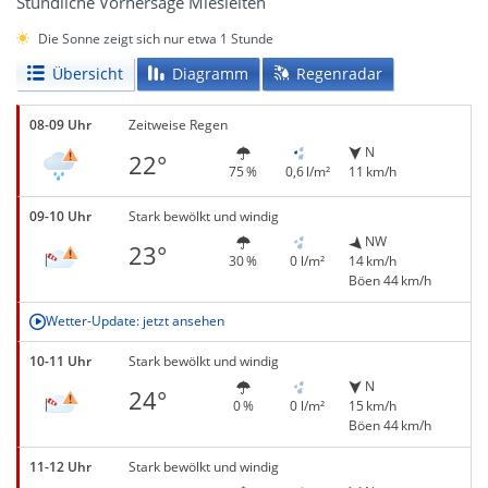
Stündliche Vorhersage Miesleiten
Die Sonne zeigt sich nur etwa 1 Stunde
Übersicht
Diagramm
Regenradar
08-09 Uhr
Zeitweise Regen
N
22°
75 %
0,6 l/m²
11 km/h
09-10 Uhr
Stark bewölkt und windig
NW
23°
30 %
0 l/m²
14 km/h
Böen 44 km/h
Wetter-Update: jetzt ansehen
10-11 Uhr
Stark bewölkt und windig
N
24°
0 %
0 l/m²
15 km/h
Böen 44 km/h
11-12 Uhr
Stark bewölkt und windig