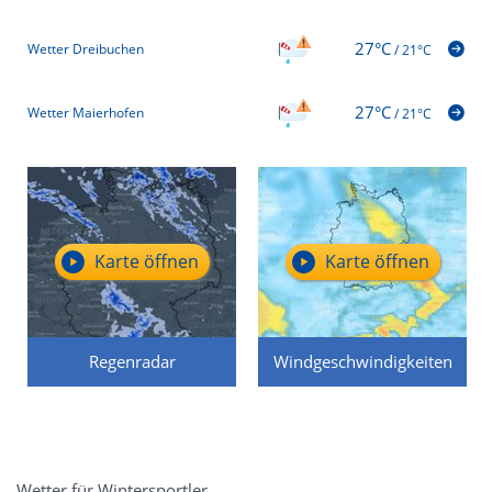
27°C
Wetter Dreibuchen
/
21°C
27°C
Wetter Maierhofen
/
21°C
Karte öffnen
Karte öffnen
Regenradar
Windgeschwindigkeiten
Wetter für Wintersportler