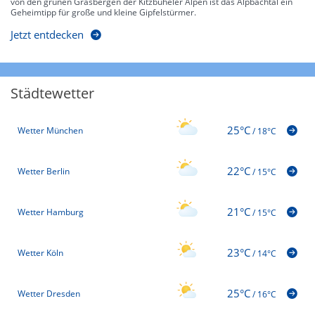
von den grünen Grasbergen der Kitzbüheler Alpen ist das Alpbachtal ein
Geheimtipp für große und kleine Gipfelstürmer.
Jetzt entdecken
Städtewetter
25°C
Wetter München
/
18°C
22°C
Wetter Berlin
/
15°C
21°C
Wetter Hamburg
/
15°C
23°C
Wetter Köln
/
14°C
25°C
Wetter Dresden
/
16°C