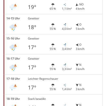
NO
19°
65 %
1,1 l/m²
4 km/h
14-15 Uhr
Gewitter
O
18°
55 %
4,0 l/m²
5 km/h
15-16 Uhr
Gewitter
O
17°
55 %
3,4 l/m²
3 km/h
16-17 Uhr
Gewitter
N
17°
55 %
3,3 l/m²
3 km/h
17-18 Uhr
Leichter Regenschauer
N
17°
55 %
1,4 l/m²
3 km/h
18-19 Uhr
Stark bewölkt
N