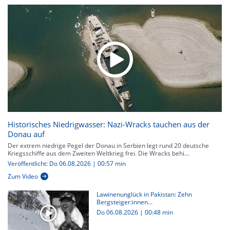
Historisches Niedrigwasser: Nazi-Wracks tauchen aus der
Donau auf
Der extrem niedrige Pegel der Donau in Serbien legt rund 20 deutsche
Kriegsschiffe aus dem Zweiten Weltkrieg frei. Die Wracks behi...
Veröffentlicht: Do 06.08.2026 | 00:57 min
Zum Video
Lawinenunglück in Pakistan: Zehn
Bergsteiger:innen...
Do 06.08.2026
|
00:48 min