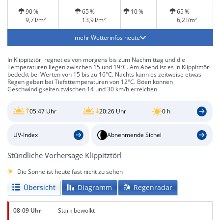
Gewitter möglich
90 %
65 %
10 %
65 %
9,7 l/m²
13,9 l/m²
6,2 l/m²
mehr Wetterinfos heute
In Klippitztörl regnet es von morgens bis zum Nachmittag und die
Temperaturen liegen zwischen 15 und 19°C. Am Abend ist es in Klippitztörl
bedeckt bei Werten von 15 bis zu 16°C. Nachts kann es zeitweise etwas
Regen geben bei Tiefsttemperaturen von 12°C. Böen können
Geschwindigkeiten zwischen 14 und 30 km/h erreichen.
05:47 Uhr
20:26 Uhr
0 h
UV-Index
Abnehmende Sichel
Stündliche Vorhersage Klippitztörl
Die Sonne ist heute fast nicht zu sehen
Übersicht
Diagramm
Regenradar
08-09 Uhr
Stark bewölkt