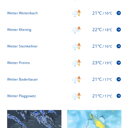
21°C
Wetter Weitenbach
/
16°C
22°C
Wetter Kliening
/
18°C
21°C
Wetter Steinkellner
/
16°C
23°C
Wetter Preims
/
19°C
21°C
Wetter Baderbauer
/
17°C
21°C
Wetter Plaggowitz
/
17°C