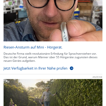
Riesen-Ansturm auf Mini - Hörgerät.
Deutsche Firma stellt revolutionäre Erfindung für Sprachverstehen vor.
Das ist der Grund, warum Männer über 55 Hörgeräte zugunsten dieses
neuen Geräts aufgeben.
Jetzt Verfügbarkeit in Ihrer Nähe prüfen
ANZEIGE