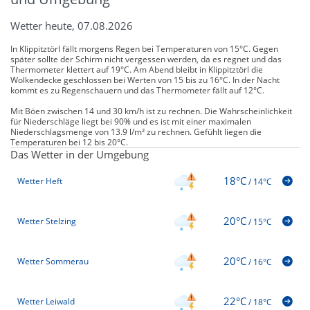
Wetter heute, 07.08.2026
In Klippitztörl fällt morgens Regen bei Temperaturen von 15°C. Gegen
später sollte der Schirm nicht vergessen werden, da es regnet und das
Thermometer klettert auf 19°C. Am Abend bleibt in Klippitztörl die
Wolkendecke geschlossen bei Werten von 15 bis zu 16°C. In der Nacht
kommt es zu Regenschauern und das Thermometer fällt auf 12°C.
Mit Böen zwischen 14 und 30 km/h ist zu rechnen. Die Wahrscheinlichkeit
für Niederschläge liegt bei 90% und es ist mit einer maximalen
Niederschlagsmenge von 13.9 l/m² zu rechnen. Gefühlt liegen die
Temperaturen bei 12 bis 20°C.
Das Wetter in der Umgebung
18°C
Wetter Heft
/
14°C
20°C
Wetter Stelzing
/
15°C
20°C
Wetter Sommerau
/
16°C
22°C
Wetter Leiwald
/
18°C