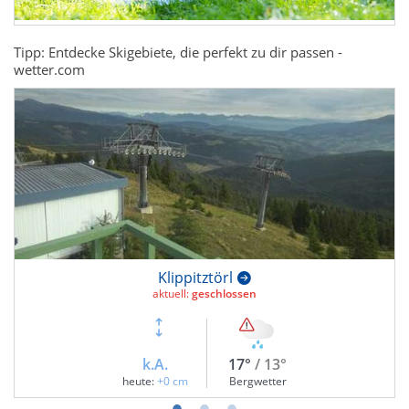
Tipp: Entdecke Skigebiete, die perfekt zu dir passen -
wetter.com
Klippitztörl
aktuell:
geschlossen
k.A.
17°
/ 13°
heute:
+0 cm
Bergwetter