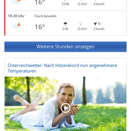
16°
10 %
0 l/m²
3 km/h
19-20 Uhr
Stark bewölkt
N
16°
0 %
0 l/m²
2 km/h
Weitere Stunden anzeigen
Österreichwetter: Nach Hitzerekord nun angenehmere
Temperaturen