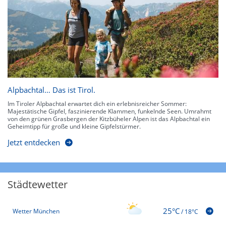
Alpbachtal… Das ist Tirol.
Im Tiroler Alpbachtal erwartet dich ein erlebnisreicher Sommer:
Majestätische Gipfel, faszinierende Klammen, funkelnde Seen. Umrahmt
von den grünen Grasbergen der Kitzbüheler Alpen ist das Alpbachtal ein
Geheimtipp für große und kleine Gipfelstürmer.
Jetzt entdecken
Städtewetter
25°C
Wetter München
/
18°C