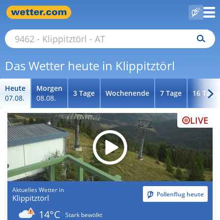
Das Wetter heute in Klippitztörl
Heute
Morgen
3 Tage
Wochenende
7 Tage
16 Tage
07.08.
08.08.
LIVE
Aktuelles Wetter in
Pollenflug heute
Klippitztörl
14°C
Stark bewölkt