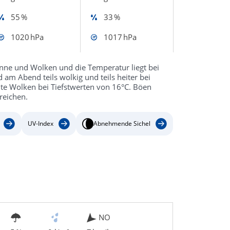
55 %
33 %
1020 hPa
1017 hPa
ne und Wolken und die Temperatur liegt bei
 am Abend teils wolkig und teils heiter bei
chte Wolken bei Tiefstwerten von 16°C. Böen
reichen.
UV-Index
Abnehmende Sichel
NO