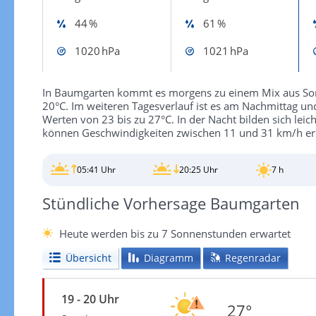
44 %
61 %
1020 hPa
1021 hPa
In Baumgarten kommt es morgens zu einem Mix aus Son
20°C. Im weiteren Tagesverlauf ist es am Nachmittag und
Werten von 23 bis zu 27°C. In der Nacht bilden sich lei
können Geschwindigkeiten zwischen 11 und 31 km/h er
05:41 Uhr
20:25 Uhr
7 h
Stündliche Vorhersage Baumgarten
Heute werden bis zu 7 Sonnenstunden erwartet
Übersicht
Diagramm
Regenradar
19 - 20 Uhr
27°