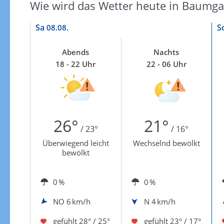
Zu den Unwetterwarnungen
Wie wird das Wetter heute in Baumga
Sa
S
08.08.
Abends
Nachts
18 - 22 Uhr
22 - 06 Uhr
26°
21°
/ 23°
/ 16°
Überwiegend leicht
Wechselnd bewölkt
bewölkt
0 %
0 %
NO
6 km/h
N
4 km/h
gefühlt
28° / 25°
gefühlt
23° / 17°