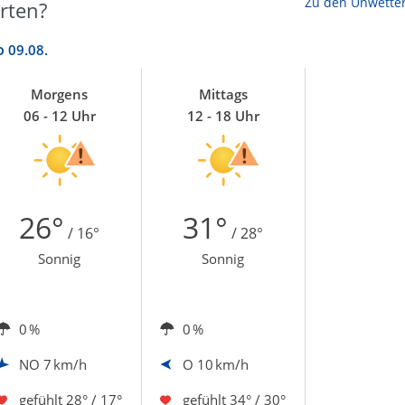
Zu den Unwette
rten?
o
09.08.
Morgens
Mittags
06 - 12 Uhr
12 - 18 Uhr
26°
31°
/ 16°
/ 28°
Sonnig
Sonnig
0 %
0 %
NO
7 km/h
O
10 km/h
gefühlt
28° / 17°
gefühlt
34° / 30°