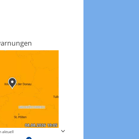
warnungen
Regenradar
 aktuell
Zum animierten Regenradar