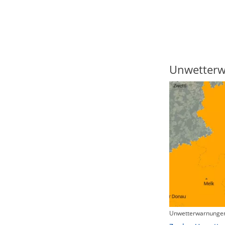
Regenradar
Unwetter
Unwetterwarnungen
Zum animierten Regenradar