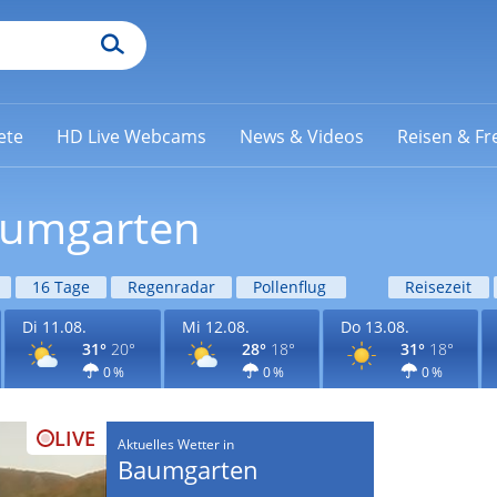
ete
HD Live Webcams
News & Videos
Reisen & Fre
aumgarten
16 Tage
Regenradar
Pollenflug
Reisezeit
Di 11.08.
Mi 12.08.
Do 13.08.
31°
20°
28°
18°
31°
18°
0 %
0 %
0 %
LIVE
Aktuelles Wetter in
Baumgarten