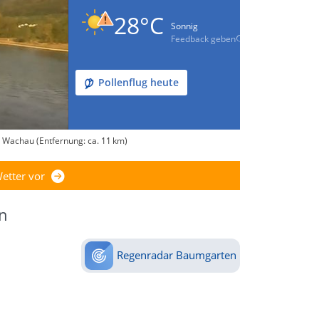
28°C
Sonnig
Feedback geben
Pollenflug heute
 Wachau (Entfernung: ca. 11 km)
etter vor
n
Regenradar Baumgarten