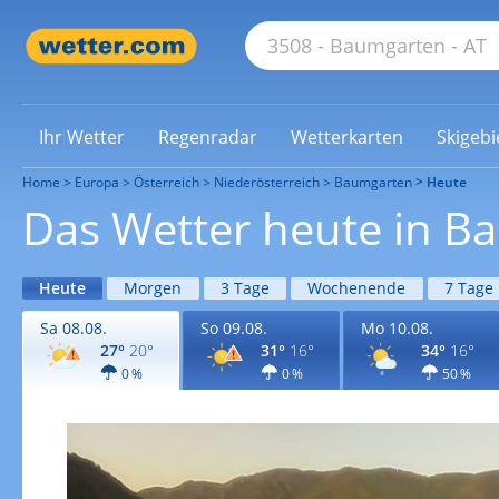
Ihr Wetter
Regenradar
Wetterkarten
Skigebi
Home
Europa
Österreich
Niederösterreich
Baumgarten
Heute
Das Wetter heute in B
Heute
Morgen
3 Tage
Wochenende
7 Tage
Sa 08.08.
So 09.08.
Mo 10.08.
27°
20°
31°
16°
34°
16°
0 %
0 %
50 %