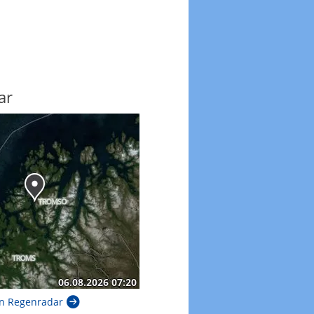
ar
n Regenradar