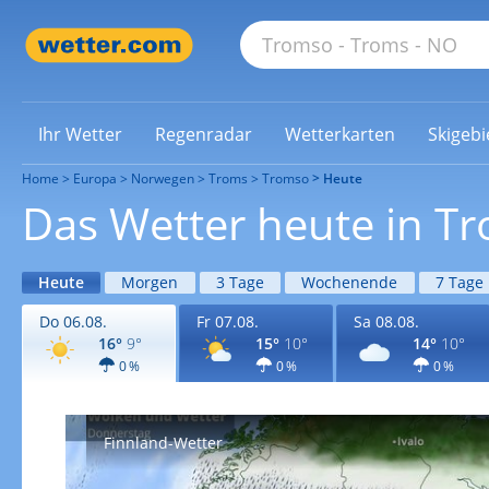
Ihr Wetter
Regenradar
Wetterkarten
Skigebi
Home
Europa
Norwegen
Troms
Tromso
Heute
Das Wetter heute in T
Heute
Morgen
3 Tage
Wochenende
7 Tage
Do 06.08.
Fr 07.08.
Sa 08.08.
16°
9°
15°
10°
14°
10°
0 %
0 %
0 %
Finnland-Wetter