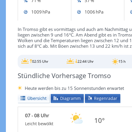
71 %
57 %
1009 hPa
1006 hPa
In Tromso gibt es vormittags und auch am Nachmittag 
liegen zwischen 9 und 16°C. Am Abend gibt es in Trom
Wolken und die Temperaturen liegen zwischen 12 und 15 
sich auf 8°C ab. Mit Böen zwischen 13 und 22 km/h ist 
02:55 Uhr
22:44 Uhr
15 h
Stündliche Vorhersage Tromso
Heute werden bis zu 15 Sonnenstunden erwartet
Übersicht
Diagramm
Regenradar
07 - 08 Uhr
10°
Leicht bewölkt