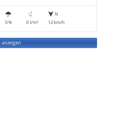
N
0 %
0 l/m²
12 km/h
 anzeigen