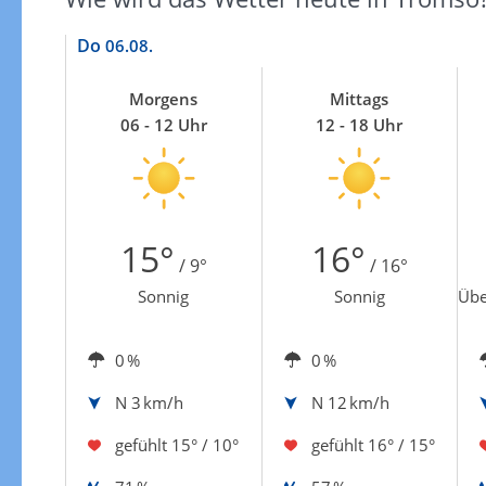
Do
06.08.
Morgens
Mittags
06 - 12 Uhr
12 - 18 Uhr
15°
16°
/ 9°
/ 16°
Sonnig
Sonnig
Übe
0 %
0 %
N
3 km/h
N
12 km/h
gefühlt
15° / 10°
gefühlt
16° / 15°