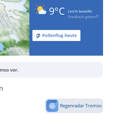
9°C
Leicht bewölkt
Feedback geben
Pollenflug heute
mso vor.
n
Regenradar Tromso