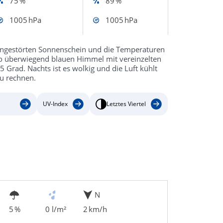
75 %
89 %
1005 hPa
1005 hPa
ungestörten Sonnenschein und die Temperaturen
so überwiegend blauen Himmel mit vereinzelten
Grad. Nachts ist es wolkig und die Luft kühlt
zu rechnen.
UV-Index
Letztes Viertel
N
5 %
0 l/m²
2 km/h