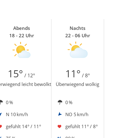
Abends
Nachts
18 - 22 Uhr
22 - 06 Uhr
15°
11°
/ 12°
/ 8°
rwiegend leicht bewölkt
Überwiegend wolkig
0 %
0 %
N
10 km/h
NO
5 km/h
gefühlt
14° / 11°
gefühlt
11° / 8°