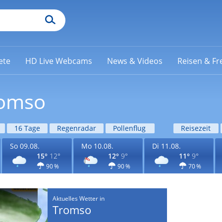
ete
HD Live Webcams
News & Videos
Reisen & Fre
romso
16 Tage
Regenradar
Pollenflug
Reisezeit
So 09.08.
Mo 10.08.
Di 11.08.
15°
12°
12°
9°
11°
9°
90 %
90 %
70 %
Aktuelles Wetter in
Tromso