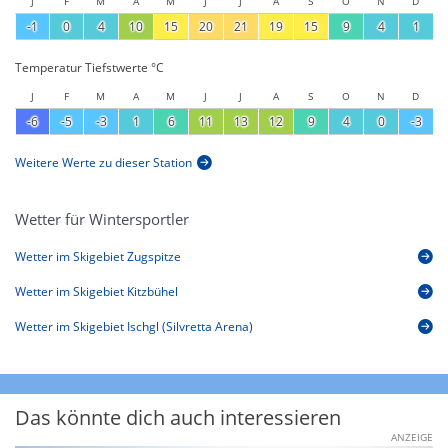
J
F
M
A
M
J
J
A
S
O
N
D
-1
0
4
10
15
20
21
19
15
9
4
1
Temperatur Tiefstwerte °C
J
F
M
A
M
J
J
A
S
O
N
D
-6
-5
-3
1
6
11
13
12
9
4
0
-3
Weitere Werte zu dieser Station
Wetter für Wintersportler
Wetter im Skigebiet Zugspitze
Wetter im Skigebiet Kitzbühel
Wetter im Skigebiet Ischgl (Silvretta Arena)
Das könnte dich auch interessieren
ANZEIGE