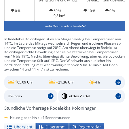
wenig Sonne und windig
bewölkt
stark bewölkt
0 %
60 %
10 %
0 %
0,8 l/m²
mehr Wetterinfos heute
In Rodeløkka Kolonihager ist es am Morgen wolkig bei Temperaturen von
14°C. Im Laufe des Mittags wechseln sich Regen und trockene Phasen ab
und die Temperatur steigt auf 20°C. Am Abend überwiegt in Rodeløkka
Kolonihager dichte Bewölkung aber es bleibt trocken bei Temperaturen
von 16 bis 19°C. Nachts überwiegt dichte Bewölkung, aber es bleibt trocken
und die Temperatur fällt auf 13°C. Der Wind weht aus südlicher bis
nördlicher Richtung mit Geschwindigkeiten von 5 bis 18 km/h. Mit Böen
zwischen 14 und 44 km/h ist zu rechnen.
05:09 Uhr
21:36 Uhr
4 h
UV-Index
Letztes Viertel
Stündliche Vorhersage Rodeløkka Kolonihager
Heute gibt es bis zu 4 Sonnenstunden
Übersicht
Diagramm
Regenradar