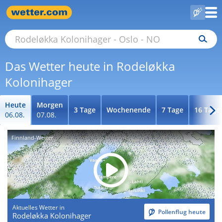
Das Wetter heute in Rodeløkka
Kolonihager
Heute
Morgen
3 Tage
Wochenende
7 Tage
16 Tage
06.08.
07.08.
Finnland-Wetter
Aktuelles Wetter in
Pollenflug heute
Rodeløkka Kolonihager