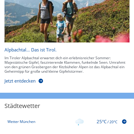
Alpbachtal… Das ist Tirol.
Im Tiroler Alpbachtal erwartet dich ein erlebnisreicher Sommer:
Majestätische Gipfel, faszinierende Klammen, funkelnde Seen. Umrahmt
von den grünen Grasbergen der Kitzbüheler Alpen ist das Alpbachtal ein
Geheimtipp für große und kleine Gipfelstürmer.
Jetzt entdecken
Städtewetter
25°C
Wetter München
/
20°C