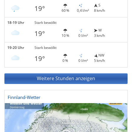
S
19°
60 %
0,4 l/m²
8 km/h
18-19 Uhr
Stark bewölkt
W
19°
10 %
0 l/m²
3 km/h
19-20 Uhr
Stark bewölkt
NW
19°
0 %
0 l/m²
5 km/h
Weitere Stunden anzeigen
Finnland-Wetter