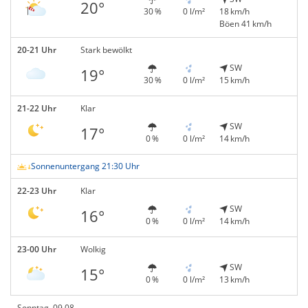
20°
30 %
0 l/m²
18 km/h
Böen 41 km/h
20-21 Uhr
Stark bewölkt
SW
19°
30 %
0 l/m²
15 km/h
21-22 Uhr
Klar
SW
17°
0 %
0 l/m²
14 km/h
Sonnenuntergang 21:30 Uhr
22-23 Uhr
Klar
SW
16°
0 %
0 l/m²
14 km/h
23-00 Uhr
Wolkig
SW
15°
0 %
0 l/m²
13 km/h
Sonntag, 09.08.