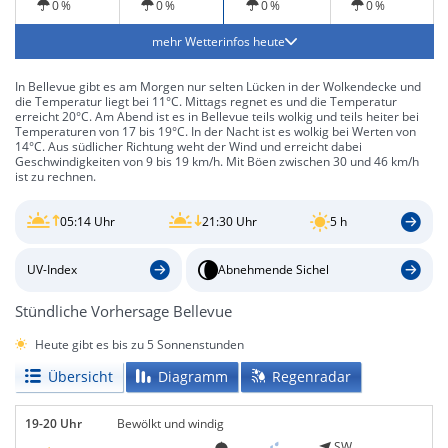
0 %
0 %
0 %
0 %
mehr Wetterinfos heute
In Bellevue gibt es am Morgen nur selten Lücken in der Wolkendecke und
die Temperatur liegt bei 11°C. Mittags regnet es und die Temperatur
erreicht 20°C. Am Abend ist es in Bellevue teils wolkig und teils heiter bei
Temperaturen von 17 bis 19°C. In der Nacht ist es wolkig bei Werten von
14°C. Aus südlicher Richtung weht der Wind und erreicht dabei
Geschwindigkeiten von 9 bis 19 km/h. Mit Böen zwischen 30 und 46 km/h
ist zu rechnen.
05:14 Uhr
21:30 Uhr
5 h
UV-Index
Abnehmende Sichel
Stündliche Vorhersage Bellevue
Heute gibt es bis zu 5 Sonnenstunden
Übersicht
Diagramm
Regenradar
19-20 Uhr
Bewölkt und windig
SW