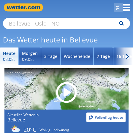
Das Wetter heute in Bellevue
Heute
Morgen
3 Tage
Wochenende
7 Tage
16 Tage
08.08.
09.08.
Finnland-Wetter
Aktuelles Wetter in
Pollenflug heute
Bellevue
20°C
Wolkig und windig