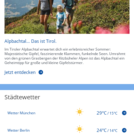
Alpbachtal… Das ist Tirol.
Im Tiroler Alpbachtal erwartet dich ein erlebnisreicher Sommer:
Majestätische Gipfel, faszinierende Klammen, funkelnde Seen. Umrahmt
von den grünen Grasbergen der Kitzbüheler Alpen ist das Alpbachtal ein
Geheimtipp für große und kleine Gipfelstürmer.
Jetzt entdecken
Städtewetter
29°C
Wetter München
/
15°C
24°C
Wetter Berlin
/
14°C