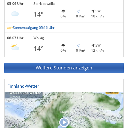
05-06 Uhr
Stark bewölkt
SW
14°
0 %
0 l/m²
10 km/h
Sonnenaufgang 05:16 Uhr
06-07 Uhr
Wolkig
SW
14°
0 %
0 l/m²
12 km/h
Weitere Stunden anzeigen
Finnland-Wetter