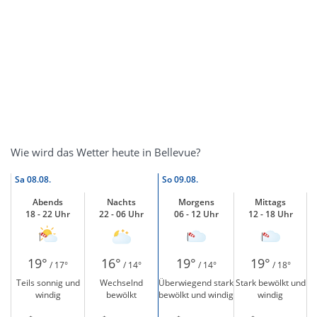
Wie wird das Wetter heute in Bellevue?
Sa
08.08.
So
09.08.
Abends
Nachts
Morgens
Mittags
18 - 22 Uhr
22 - 06 Uhr
06 - 12 Uhr
12 - 18 Uhr
19°
16°
19°
19°
/ 17°
/ 14°
/ 14°
/ 18°
Teils sonnig und
Wechselnd
Überwiegend stark
Stark bewölkt und
windig
bewölkt
bewölkt und windig
windig