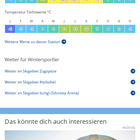
Temperatur Tiefstwerte °C
J
F
M
A
M
J
J
A
S
O
N
D
-6
-5
-3
1
6
11
13
12
9
4
0
-3
Weitere Werte zu dieser Station
Wetter für Wintersportler
Wetter im Skigebiet Zugspitze
Wetter im Skigebiet Kitzbühel
Wetter im Skigebiet Ischgl (Silvretta Arena)
Das könnte dich auch interessieren
ANZEIGE