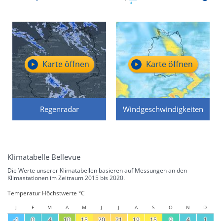
Karte öffnen
Karte öffnen
Regenradar
Windgeschwindigkeiten
Klimatabelle Bellevue
Die Werte unserer Klimatabellen basieren auf Messungen an den
Klimastationen im Zeitraum 2015 bis 2020.
Temperatur Höchstwerte °C
J
F
M
A
M
J
J
A
S
O
N
D
-1
0
4
10
15
20
21
19
15
9
4
1