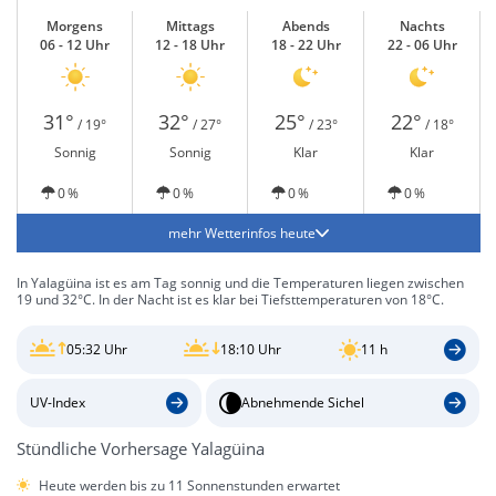
Morgens
Mittags
Abends
Nachts
06 - 12 Uhr
12 - 18 Uhr
18 - 22 Uhr
22 - 06 Uhr
31°
32°
25°
22°
/ 19°
/ 27°
/ 23°
/ 18°
Sonnig
Sonnig
Klar
Klar
0 %
0 %
0 %
0 %
mehr Wetterinfos heute
In Yalagüina ist es am Tag sonnig und die Temperaturen liegen zwischen
19 und 32°C. In der Nacht ist es klar bei Tiefsttemperaturen von 18°C.
05:32 Uhr
18:10 Uhr
11 h
UV-Index
Abnehmende Sichel
Stündliche Vorhersage Yalagüina
Heute werden bis zu 11 Sonnenstunden erwartet