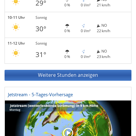
29°
0 %
0 l/m²
21 km/h
10-11 Uhr
Sonnig
NO
30°
0 %
0 l/m²
22 km/h
11-12 Uhr
Sonnig
NO
31°
0 %
0 l/m²
23 km/h
Weitere Stunden anzeigen
Jetstream - 5-Tages-Vorhersage