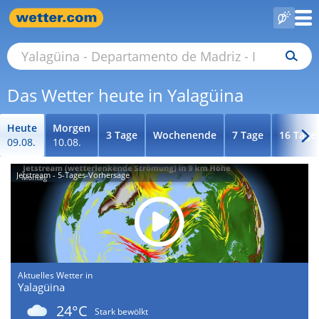
Das Wetter heute in Yalagüina
Heute
Morgen
3 Tage
Wochenende
7 Tage
16 Tage
09.08.
10.08.
Jetstream - 5-Tages-Vorhersage
Aktuelles Wetter in
Yalagüina
24°C
Stark bewölkt