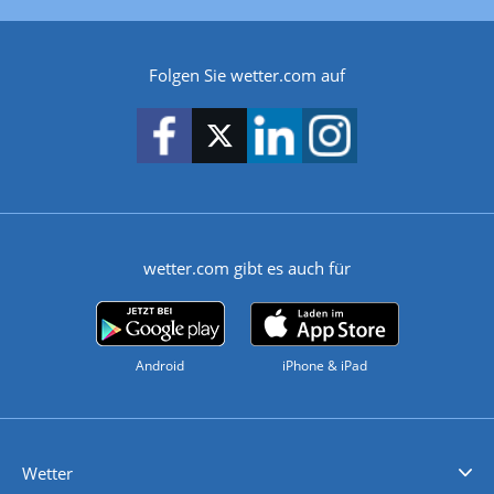
Folgen Sie wetter.com auf
wetter.com gibt es auch für
Android
iPhone & iPad
Wetter
Videovorhersagen
Kolumnen
Unwetterwarnungen
wetter.com Deutschland
wetter.com Schweiz
wetter.com Österreich
Werben
Homepage Widget
Wetter API
Wetter- und Geodaten - meteonomiqs.com
tiempo.es
meteos24.fr
ilmeteo24.it
pogoda24.pl
weather24.co.uk