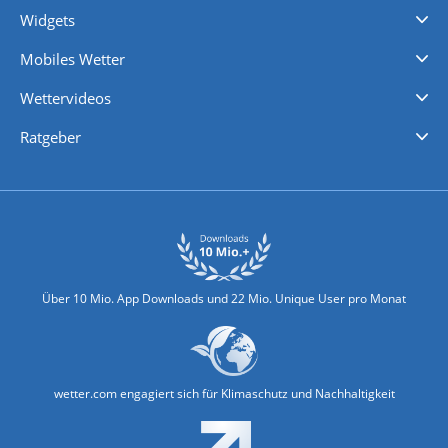
Widgets
Regenradar
Windgeschwindigkeiten
Temperatur
Sonnenschein
Wassertemperatur
Mobiles Wetter
iPhone Wetter
iPad Wetter
Android Wetter
Wettervideos
Nachrichten
Deutschlandwetter
Schweizwetter
Österreichwetter
Regionalwetter
Wetter in Europa
Wetter Weltweit
Wetterlexikon
Promi-News
Ratgeber
Biowetter
Glätteindex
Reiseziel Finder
Erkältungswetter
Klima & Umwelt
Über 10 Mio. App Downloads und 22 Mio. Unique User pro Monat
wetter.com engagiert sich für Klimaschutz und Nachhaltigkeit