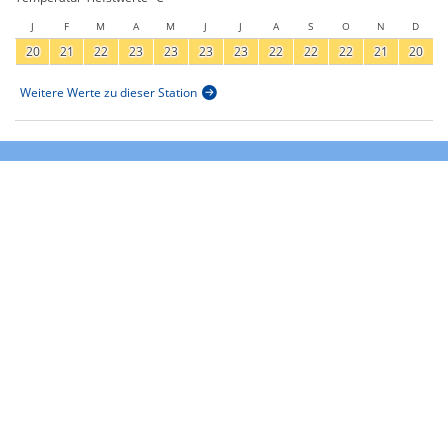
J
F
M
A
M
J
J
A
S
O
N
D
20
21
22
23
23
23
23
22
22
22
21
20
Weitere Werte zu dieser Station