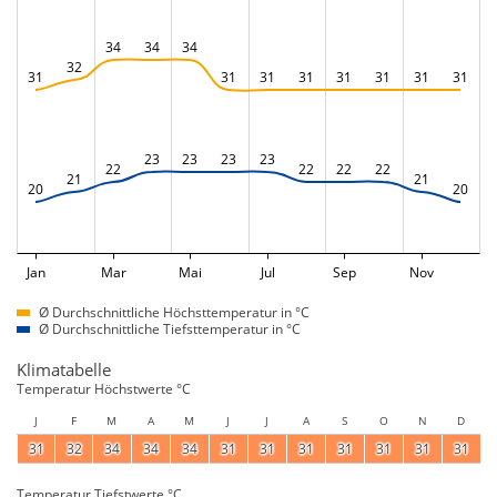
34
34
34
32
31
31
31
31
31
31
31
31
23
23
23
23
22
22
22
22
21
21
20
20
Jan
Mar
Mai
Jul
Sep
Nov
Ø Durchschnittliche Höchsttemperatur in °C
Ø Durchschnittliche Tiefsttemperatur in °C
Klimatabelle
Temperatur Höchstwerte °C
J
F
M
A
M
J
J
A
S
O
N
D
31
32
34
34
34
31
31
31
31
31
31
31
Temperatur Tiefstwerte °C