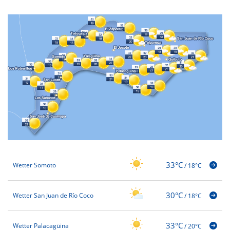
33°C
Wetter Somoto
/
18°C
30°C
Wetter San Juan de Río Coco
/
18°C
33°C
Wetter Palacagüina
/
20°C