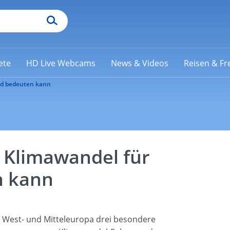
ete
HD Live Webcams
News & Videos
Reisen & Fre
nd bedeuten kann
 Klimawandel für
n kann
e West- und Mitteleuropa drei besondere