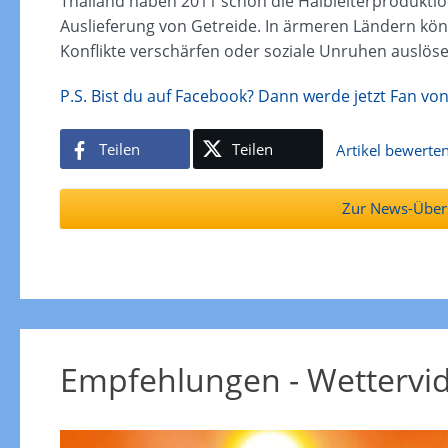
Thailand haben 2011 schon die Halbleiterproduktion
Auslieferung von Getreide. In ärmeren Ländern kö
Konflikte verschärfen oder soziale Unruhen auslöse
P.S. Bist du auf Facebook? Dann werde jetzt Fan vo
Teilen
Teilen
Artikel bewerte
Zur News-Übers
Empfehlungen - Wettervi