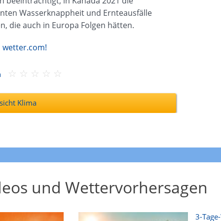
 beeinträchtigt, in Kanada 2021 die
nnten Wasserknappheit und Ernteausfälle
n, die auch in Europa Folgen hätten.
n wetter.com!
n
icht Klima
deos und Wettervorhersagen
3-Tage-