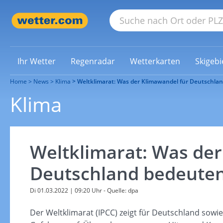
Ihr Wetter
Regenradar
Wetterkarten
Skigebi
Home
News
Klima
Weltklimarat: Was der Klimawandel für Deutschla
Klima
Weltklimarat: Was der
Deutschland bedeute
Di 01.03.2022 | 09:20 Uhr
- Quelle: dpa
Der Weltklimarat (IPCC) zeigt für Deutschland sowi