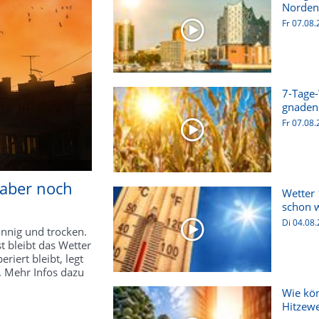
Norden 
Fr 07.08
7-Tage
gnadenl
Fr 07.08
 aber noch
Wetter 
schon w
Di 04.08
nnig und trocken.
t bleibt das Wetter
ert bleibt, legt
. Mehr Infos dazu
Wie kön
Hitzewe