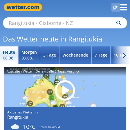
Das Wetter heute in Rangitukia
Heute
Morgen
3 Tage
Wochenende
7 Tage
16 Tage
08.08.
09.08.
Australien-Wetter - Der aktuelle 3-Tages-Ausblick
Aktuelles Wetter in
Rangitukia
10°C
Stark bewölkt