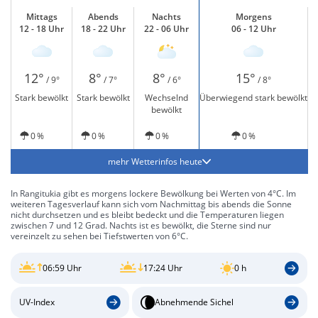
Mittags
Abends
Nachts
Morgens
12 - 18 Uhr
18 - 22 Uhr
22 - 06 Uhr
06 - 12 Uhr
12°
8°
8°
15°
/ 9°
/ 7°
/ 6°
/ 8°
Stark bewölkt
Stark bewölkt
Wechselnd
Überwiegend stark bewölkt
bewölkt
0 %
0 %
0 %
0 %
mehr Wetterinfos heute
In Rangitukia gibt es morgens lockere Bewölkung bei Werten von 4°C. Im
weiteren Tagesverlauf kann sich vom Nachmittag bis abends die Sonne
nicht durchsetzen und es bleibt bedeckt und die Temperaturen liegen
zwischen 7 und 12 Grad. Nachts ist es bewölkt, die Sterne sind nur
vereinzelt zu sehen bei Tiefstwerten von 6°C.
06:59 Uhr
17:24 Uhr
0 h
UV-Index
Abnehmende Sichel