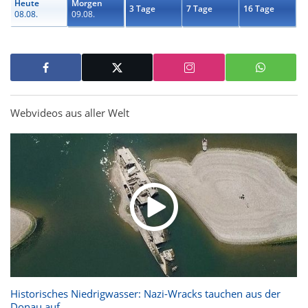
Heute
Morgen
3 Tage
7 Tage
16 Tage
08.08.
09.08.
Webvideos aus aller Welt
Historisches Niedrigwasser: Nazi-Wracks tauchen aus der
Donau auf