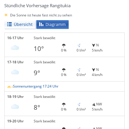
Stündliche Vorhersage Rangitukia
Die Sonne ist heute fast nicht zu sehen
Übersicht
Diagramm
16-17 Uhr
Stark bewölkt
N
10°
0 %
0 l/m²
5 km/h
17-18 Uhr
Stark bewölkt
N
9°
0 %
0 l/m²
4 km/h
Sonnenuntergang 17:24 Uhr
18-19 Uhr
Stark bewölkt
NW
8°
0 %
0 l/m²
5 km/h
19-20 Uhr
Stark bewölkt
NW