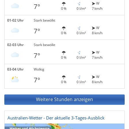
W
7°
0 %
0 l/m²
7 km/h
01-02 Uhr
Stark bewölkt
W
7°
0 %
0 l/m²
8 km/h
02-03 Uhr
Stark bewölkt
W
7°
0 %
0 l/m²
7 km/h
03-04 Uhr
Wolkig
W
7°
0 %
0 l/m²
8 km/h
Weitere Stunden anzeigen
Australien-Wetter - Der aktuelle 3-Tages-Ausblick