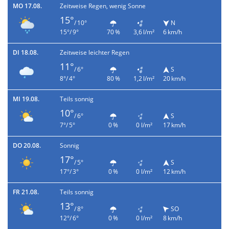
MO 17.08.
Zeitweise Regen, wenig Sonne
15°
/ 10°
N
15°/ 9°
70 %
3,6 l/m²
6 km/h
DI 18.08.
Zeitweise leichter Regen
11°
/ 6°
S
8°/ 4°
80 %
1,2 l/m²
20 km/h
MI 19.08.
Teils sonnig
10°
/ 6°
S
7°/ 5°
0 %
0 l/m²
17 km/h
DO 20.08.
Sonnig
17°
/ 5°
S
17°/ 3°
0 %
0 l/m²
12 km/h
FR 21.08.
Teils sonnig
13°
/ 8°
SO
12°/ 6°
0 %
0 l/m²
8 km/h