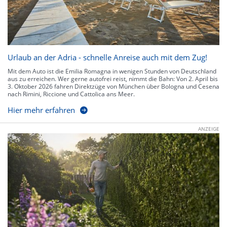
Urlaub an der Adria - schnelle Anreise auch mit dem Zug!
Mit dem Auto ist die Emilia Romagna in wenigen Stunden von Deutschland
aus zu erreichen. Wer gerne autofrei reist, nimmt die Bahn: Von 2. April bis
3. Oktober 2026 fahren Direktzüge von München über Bologna und Cesena
nach Rimini, Riccione und Cattolica ans Meer.
Hier mehr erfahren
ANZEIGE