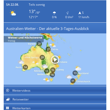
SA 22.08.
Teils sonnig
13°
/ 8°
S
12°/ 7°
0 %
0 l/m²
11 km/h
Australien-Wetter - Der aktuelle 3-Tages-Ausblick
Wettervideos
Reisewetter
Wetterkarten