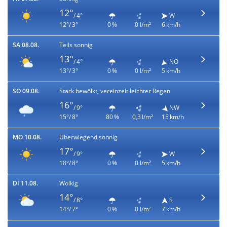
12°
/ 4°
W
12°/ 3°
0 %
0 l/m²
6 km/h
SA 08.08.
Teils sonnig
13°
/ 4°
NO
13°/ 3°
0 %
0 l/m²
5 km/h
SO 09.08.
Stark bewölkt, vereinzelt leichter Regen
16°
/ 9°
NW
15°/ 8°
80 %
0,3 l/m²
15 km/h
MO 10.08.
Überwiegend sonnig
17°
/ 9°
W
18°/ 8°
0 %
0 l/m²
5 km/h
DI 11.08.
Wolkig
14°
/ 8°
S
14°/ 7°
0 %
0 l/m²
7 km/h