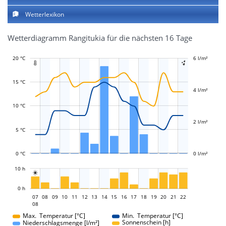
Wetterlexikon
Wetterdiagramm Rangitukia für die nächsten 16 Tage
20 °C
-2 l/m²
-1 l/m²
1 l/m²
3 l/m²
8 l/m²
6 l/m²
-4 l/m²


15 °C
4 l/m²
L
L
10 °C
2 l/m²
5 °C
0 °C
0 l/m²
L
10 h

L
0 h
07
08
09
10
11
12
13
14
07
15
16
17
18
19
20
21
22
08
08
Max. Temperatur [°C]
Min. Temperatur [°C]
Sonnenschein [h]
Niederschlagsmenge [l/m²]