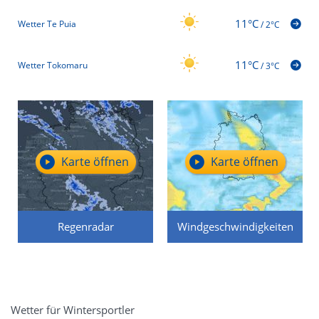
11°C
Wetter Te Puia
/
2°C
11°C
Wetter Tokomaru
/
3°C
Karte öffnen
Karte öffnen
Regenradar
Windgeschwindigkeiten
Wetter für Wintersportler