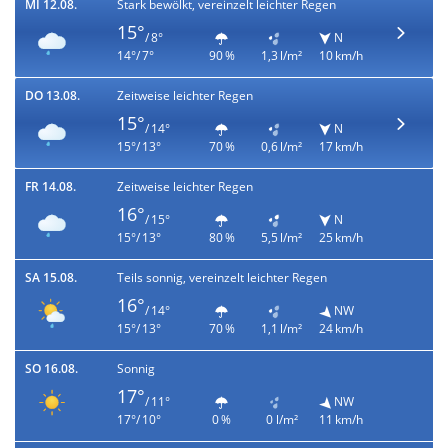
MI 12.08.
Stark bewölkt, vereinzelt leichter Regen
15°
/ 8°
N
14°/ 7°
90 %
1,3 l/m²
10 km/h
DO 13.08.
Zeitweise leichter Regen
15°
/ 14°
N
15°/ 13°
70 %
0,6 l/m²
17 km/h
FR 14.08.
Zeitweise leichter Regen
16°
/ 15°
N
15°/ 13°
80 %
5,5 l/m²
25 km/h
SA 15.08.
Teils sonnig, vereinzelt leichter Regen
16°
/ 14°
NW
15°/ 13°
70 %
1,1 l/m²
24 km/h
SO 16.08.
Sonnig
17°
/ 11°
NW
17°/ 10°
0 %
0 l/m²
11 km/h