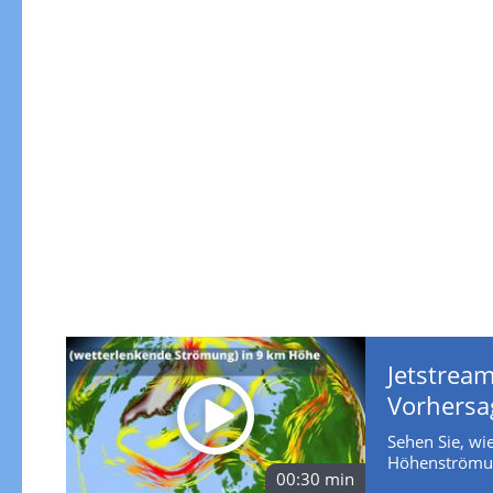
Jetstream
Vorhersa
Sehen Sie, wie
Höhenströmun
00:30 min