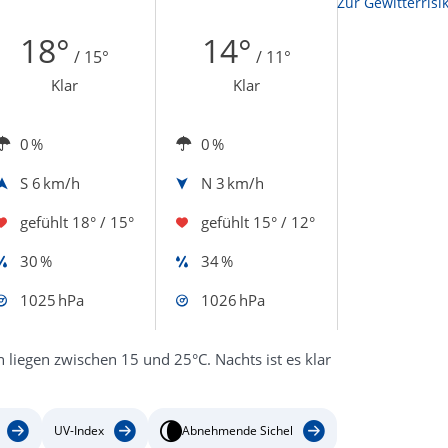
Zur Sonnenscheindauerkarte
Zur Gewitterrisi
18°
14°
/ 15°
/ 11°
Klar
Klar
0 %
0 %
S
6 km/h
N
3 km/h
gefühlt
18° / 15°
gefühlt
15° / 12°
30 %
34 %
1025 hPa
1026 hPa
liegen zwischen 15 und 25°C. Nachts ist es klar
UV-Index
Abnehmende Sichel