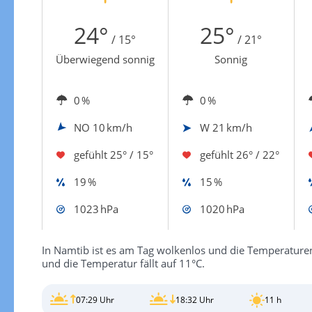
Zur Windgeschwindigkeitenkarte
24°
25°
/ 15°
/ 21°
Überwiegend sonnig
Sonnig
0 %
0 %
NO
10 km/h
W
21 km/h
gefühlt
25° / 15°
gefühlt
26° / 22°
19 %
15 %
1023 hPa
1020 hPa
In Namtib ist es am Tag wolkenlos und die Temperaturen 
und die Temperatur fällt auf 11°C.
07:29 Uhr
18:32 Uhr
11 h