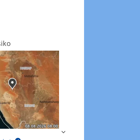
siko
Windböen
Windböen heute