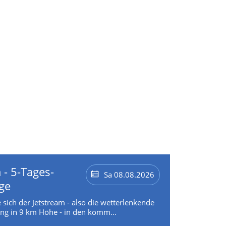
 - 5-Tages-
Sa 08.08.2026
ge
 sich der Jetstream - also die wetterlenkende
g in 9 km Höhe - in den komm...