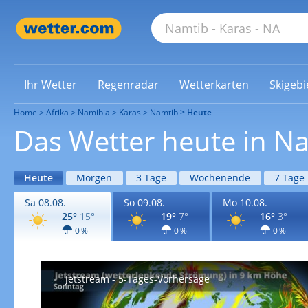
Ihr Wetter
Regenradar
Wetterkarten
Skigebi
Home
Afrika
Namibia
Karas
Namtib
Heute
Das Wetter heute in N
Heute
Morgen
3 Tage
Wochenende
7 Tage
Sa 08.08.
So 09.08.
Mo 10.08.
25°
15°
19°
7°
16°
3°
0 %
0 %
0 %
Jetstream - 5-Tages-Vorhersage