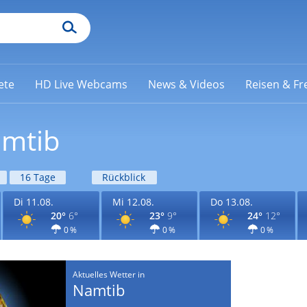
ete
HD Live Webcams
News & Videos
Reisen & Fre
amtib
16 Tage
Rückblick
Di 11.08.
Mi 12.08.
Do 13.08.
20°
6°
23°
9°
24°
12°
0 %
0 %
0 %
Aktuelles Wetter in
Namtib