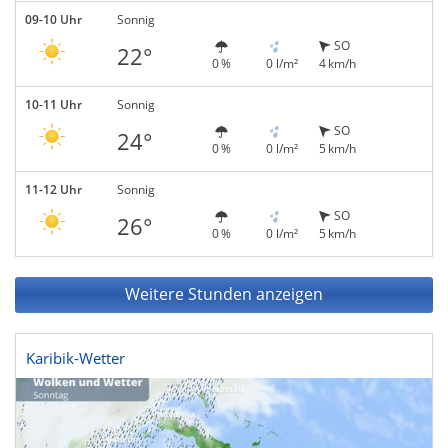
09-10 Uhr
Sonnig
SO
22°
0 %
0 l/m²
4 km/h
10-11 Uhr
Sonnig
SO
24°
0 %
0 l/m²
5 km/h
11-12 Uhr
Sonnig
SO
26°
0 %
0 l/m²
5 km/h
Weitere Stunden anzeigen
Karibik-Wetter