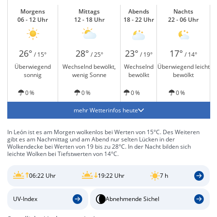
Morgens
Mittags
Abends
Nachts
06 - 12 Uhr
12 - 18 Uhr
18 - 22 Uhr
22 - 06 Uhr
26°
28°
23°
17°
/ 15°
/ 25°
/ 19°
/ 14°
Überwiegend
Wechselnd bewölkt,
Wechselnd
Überwiegend leicht
sonnig
wenig Sonne
bewölkt
bewölkt
0 %
0 %
0 %
0 %
mehr Wetterinfos heute
In León ist es am Morgen wolkenlos bei Werten von 15°C. Des Weiteren
gibt es am Nachmittag und am Abend nur selten Lücken in der
Wolkendecke bei Werten von 19 bis zu 28°C. In der Nacht bilden sich
leichte Wolken bei Tiefstwerten von 14°C.
06:22 Uhr
19:22 Uhr
7 h
UV-Index
Abnehmende Sichel