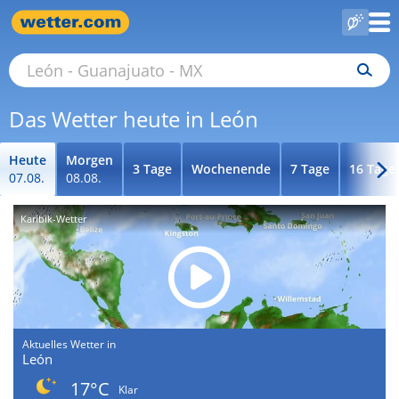
Das Wetter heute in León
Heute
Morgen
3 Tage
Wochenende
7 Tage
16 Tage
07.08.
08.08.
Karibik-Wetter
Aktuelles Wetter in
León
17°C
Klar