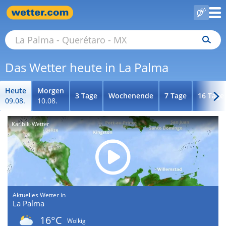
Das Wetter heute in La Palma
Heute
Morgen
3 Tage
Wochenende
7 Tage
16 Tage
09.08.
10.08.
Karibik-Wetter
Aktuelles Wetter in
La Palma
16°C
Wolkig