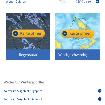
26°C
Wetter Galeras
/
14°C
Karte öffnen
Karte öffnen
Regenradar
Windgeschwindigkeiten
Wetter für Wintersportler
Wetter im Skigebiet Zugspitze
Wetter im Skigebiet Kitzbühel