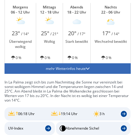
Morgens
Mittags
Abends
Nachts
06 - 12 Uhr
12 - 18 Uhr
18 - 22 Uhr
22 - 06 Uhr
23°
25°
20°
17°
/ 14°
/ 21°
/ 17°
/ 14°
Überwiegend
Wolkig
Stark bewölkt
Wechselnd bewölkt
wolkig
0 %
0 %
0 %
0 %
mehr Wetterinfos heute
In La Palma zeigt sich bis zum Nachmittag die Sonne nur vereinzelt bei
sonst wolkigem Himmel und die Temperaturen liegen zwischen 14 und
25°C. Am Abend bleibt in La Palma die Wolkendecke geschlossen bei
Werten von 17 bis zu 20°C. In der Nacht ist es wolkig bei einer Temperatur
von 14°C.
06:18 Uhr
19:14 Uhr
3 h
UV-Index
Abnehmende Sichel