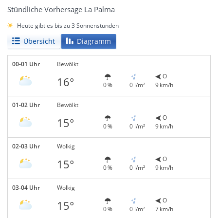
Stündliche Vorhersage La Palma
Heute gibt es bis zu 3 Sonnenstunden
Übersicht
Diagramm
00-01 Uhr
Bewölkt
O
16°
0 %
0 l/m²
9 km/h
01-02 Uhr
Bewölkt
O
15°
0 %
0 l/m²
9 km/h
02-03 Uhr
Wolkig
O
15°
0 %
0 l/m²
9 km/h
03-04 Uhr
Wolkig
O
15°
0 %
0 l/m²
7 km/h