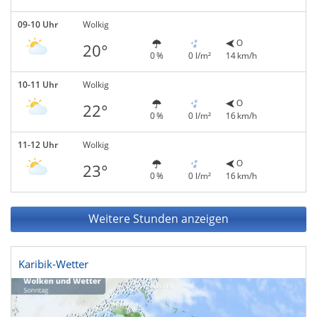
09-10 Uhr
Wolkig
O
20°
0 %
0 l/m²
14 km/h
10-11 Uhr
Wolkig
O
22°
0 %
0 l/m²
16 km/h
11-12 Uhr
Wolkig
O
23°
0 %
0 l/m²
16 km/h
Weitere Stunden anzeigen
Karibik-Wetter