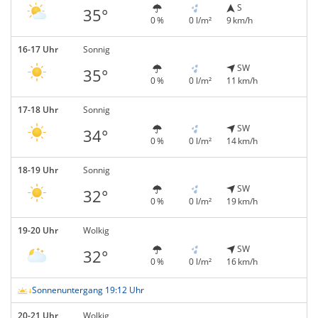
S
35°
0 %
0 l/m²
9 km/h
16-17 Uhr
Sonnig
SW
35°
0 %
0 l/m²
11 km/h
17-18 Uhr
Sonnig
SW
34°
0 %
0 l/m²
14 km/h
18-19 Uhr
Sonnig
SW
32°
0 %
0 l/m²
19 km/h
19-20 Uhr
Wolkig
SW
32°
0 %
0 l/m²
16 km/h
Sonnenuntergang 19:12 Uhr
20-21 Uhr
Wolkig