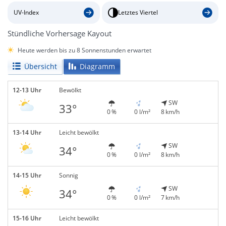
UV-Index
Letztes Viertel
Stündliche Vorhersage Kayout
Heute werden bis zu 8 Sonnenstunden erwartet
Übersicht
Diagramm
12-13 Uhr
Bewölkt
SW
33°
0 %
0 l/m²
8 km/h
13-14 Uhr
Leicht bewölkt
SW
34°
0 %
0 l/m²
8 km/h
14-15 Uhr
Sonnig
SW
34°
0 %
0 l/m²
7 km/h
15-16 Uhr
Leicht bewölkt