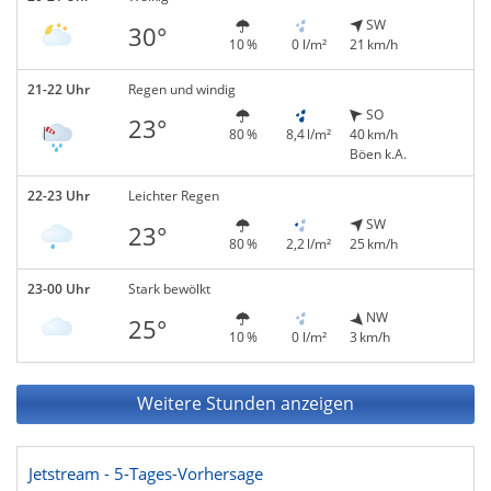
SW
30°
10 %
0 l/m²
21 km/h
21-22 Uhr
Regen und windig
SO
23°
80 %
8,4 l/m²
40 km/h
Böen k.A.
22-23 Uhr
Leichter Regen
SW
23°
80 %
2,2 l/m²
25 km/h
23-00 Uhr
Stark bewölkt
NW
25°
10 %
0 l/m²
3 km/h
Weitere Stunden anzeigen
Jetstream - 5-Tages-Vorhersage