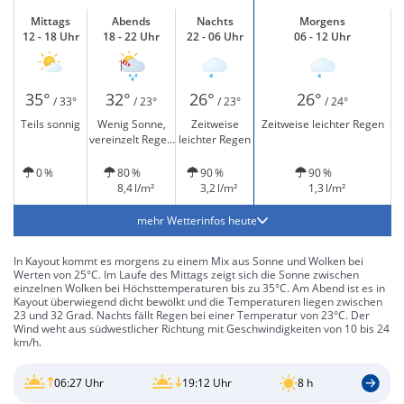
Mittags
Abends
Nachts
Morgens
12 - 18 Uhr
18 - 22 Uhr
22 - 06 Uhr
06 - 12 Uhr
35°
32°
26°
26°
/ 33°
/ 23°
/ 23°
/ 24°
Teils sonnig
Wenig Sonne,
Zeitweise
Zeitweise leichter Regen
vereinzelt Regen
leichter Regen
und windig
0 %
80 %
90 %
90 %
8,4 l/m²
3,2 l/m²
1,3 l/m²
mehr Wetterinfos heute
In Kayout kommt es morgens zu einem Mix aus Sonne und Wolken bei
Werten von 25°C. Im Laufe des Mittags zeigt sich die Sonne zwischen
einzelnen Wolken bei Höchsttemperaturen bis zu 35°C. Am Abend ist es in
Kayout überwiegend dicht bewölkt und die Temperaturen liegen zwischen
23 und 32 Grad. Nachts fällt Regen bei einer Temperatur von 23°C. Der
Wind weht aus südwestlicher Richtung mit Geschwindigkeiten von 10 bis 24
km/h.
06:27 Uhr
19:12 Uhr
8 h