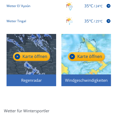
35°C
Wetter El ’Ayoûn
/
24°C
35°C
Wetter Tingal
/
25°C
Karte öffnen
Karte öffnen
Regenradar
Windgeschwindigkeiten
Wetter für Wintersportler