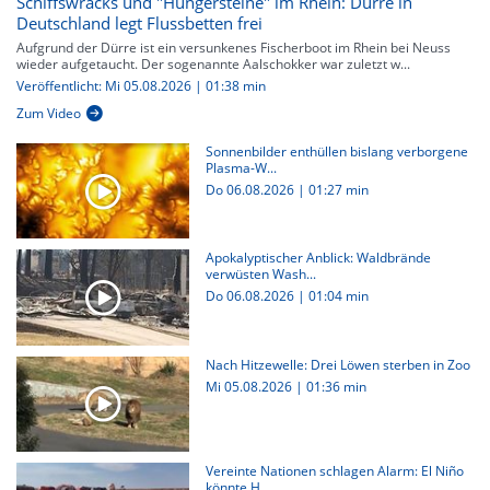
Schiffswracks und "Hungersteine" im Rhein: Dürre in
Deutschland legt Flussbetten frei
Aufgrund der Dürre ist ein versunkenes Fischerboot im Rhein bei Neuss
wieder aufgetaucht. Der sogenannte Aalschokker war zuletzt w...
Veröffentlicht: Mi 05.08.2026 | 01:38 min
Zum Video
Sonnenbilder enthüllen bislang verborgene
Plasma-W...
Do 06.08.2026
|
01:27 min
Apokalyptischer Anblick: Waldbrände
verwüsten Wash...
Do 06.08.2026
|
01:04 min
Nach Hitzewelle: Drei Löwen sterben in Zoo
Mi 05.08.2026
|
01:36 min
Vereinte Nationen schlagen Alarm: El Niño
könnte H...