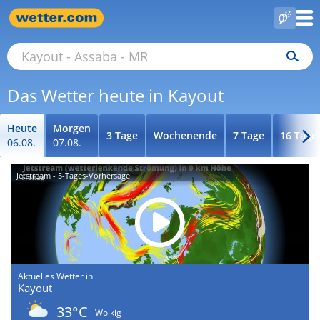
Das Wetter heute in Kayout
Heute
Morgen
3 Tage
Wochenende
7 Tage
16 Tage
06.08.
07.08.
Jetstream - 5-Tages-Vorhersage
Aktuelles Wetter in
Kayout
33°C
Wolkig