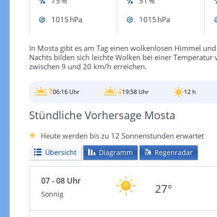
75 %
51 %
1015 hPa
1015 hPa
In Mosta gibt es am Tag einen wolkenlosen Himmel und
Nachts bilden sich leichte Wolken bei einer Temperatu
zwischen 9 und 20 km/h erreichen.
06:16 Uhr
19:58 Uhr
12 h
Stündliche Vorhersage Mosta
Heute werden bis zu 12 Sonnenstunden erwartet
Übersicht
Diagramm
Regenradar
07 - 08 Uhr
27°
Sonnig