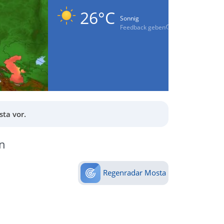
26°C
Sonnig
Feedback geben
ta vor.
n
Regenradar Mosta