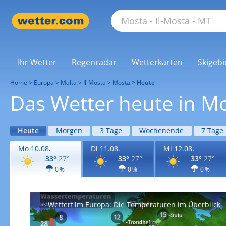
Ihr Wetter
Regenradar
Wetterkarten
Skigebi
Home
Europa
Malta
Il-Mosta
Mosta
Heute
Das Wetter heute in M
Heute
Morgen
3 Tage
Wochenende
7 Tage
Mo 10.08.
Di 11.08.
Mi 12.08.
33°
27°
33°
27°
33°
27°
0 %
0 %
0 %
Wetterfilm Europa: Die Temperaturen im Überblick