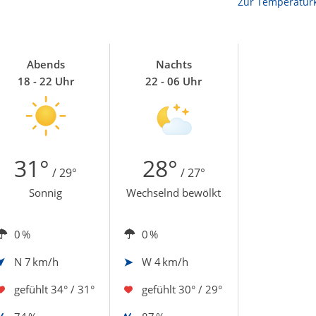
Zur Temperaturk
Abends
Nachts
18 - 22 Uhr
22 - 06 Uhr
31°
28°
/ 29°
/ 27°
Sonnig
Wechselnd bewölkt
0 %
0 %
N
7 km/h
W
4 km/h
gefühlt
34° / 31°
gefühlt
30° / 29°