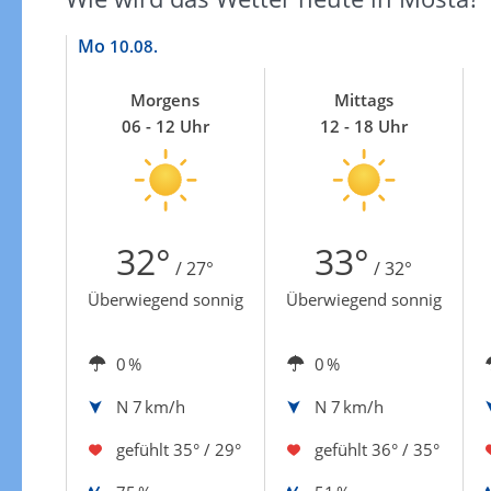
Zur Gewitterrisikokarte
Mo
10.08.
Morgens
Mittags
06 - 12 Uhr
12 - 18 Uhr
32°
33°
/ 27°
/ 32°
Überwiegend sonnig
Überwiegend sonnig
0 %
0 %
N
7 km/h
N
7 km/h
gefühlt
35° / 29°
gefühlt
36° / 35°