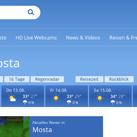
ete
HD Live Webcams
News & Videos
Reisen & Fre
osta
16 Tage
Regenradar
Reisezeit
Rückblick
Do 13.08.
Fr 14.08.
Sa 15.08.
33°
27°
33°
29°
34°
28°
0 %
0 %
0 %
Aktuelles Wetter in
Mosta