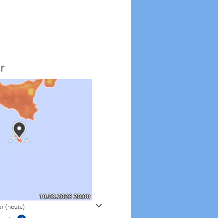
r
Windgeschwindigkeite
r (heute)
Windgeschwindigkeiten in 3h