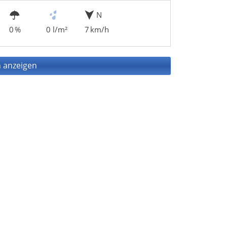
N
0 %
0 l/m²
7 km/h
 anzeigen