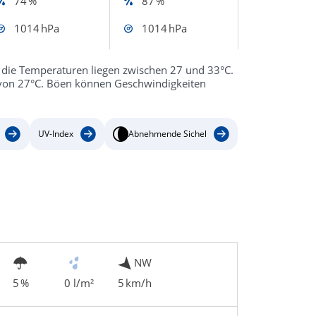
74 %
87 %
1014 hPa
1014 hPa
 die Temperaturen liegen zwischen 27 und 33°C.
r von 27°C. Böen können Geschwindigkeiten
UV-Index
Abnehmende Sichel
NW
5 %
0 l/m²
5 km/h