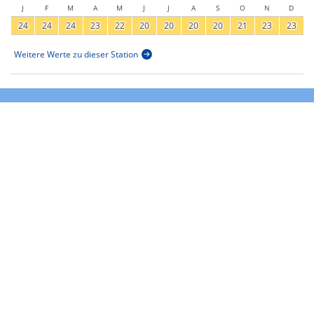
J
F
M
A
M
J
J
A
S
O
N
D
24
24
24
23
22
20
20
20
20
21
23
23
Weitere Werte zu dieser Station