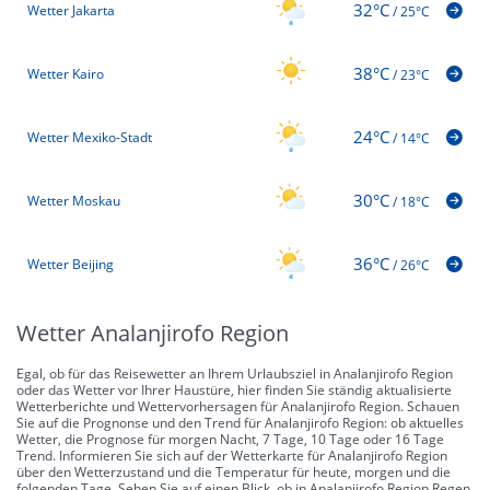
32°C
Wetter Jakarta
/
25°C
38°C
Wetter Kairo
/
23°C
24°C
Wetter Mexiko-Stadt
/
14°C
30°C
Wetter Moskau
/
18°C
36°C
Wetter Beijing
/
26°C
Wetter Analanjirofo Region
Egal, ob für das Reisewetter an Ihrem Urlaubsziel in Analanjirofo Region
oder das Wetter vor Ihrer Haustüre, hier finden Sie ständig aktualisierte
Wetterberichte und Wettervorhersagen für Analanjirofo Region. Schauen
Sie auf die Prognonse und den Trend für Analanjirofo Region: ob aktuelles
Wetter, die Prognose für morgen Nacht, 7 Tage, 10 Tage oder 16 Tage
Trend. Informieren Sie sich auf der Wetterkarte für Analanjirofo Region
über den Wetterzustand und die Temperatur für heute, morgen und die
folgenden Tage. Sehen Sie auf einen Blick, ob in Analanjirofo Region Regen