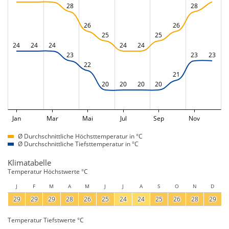
28
28
26
26
25
25
24
24
24
24
24
23
23
23
22
21
20
20
20
20
Jan
Mar
Mai
Jul
Sep
Nov
Ø Durchschnittliche Höchsttemperatur in °C
Ø Durchschnittliche Tiefsttemperatur in °C
Klimatabelle
Temperatur Höchstwerte °C
J
F
M
A
M
J
J
A
S
O
N
D
29
29
29
28
26
25
24
24
25
26
28
29
Temperatur Tiefstwerte °C