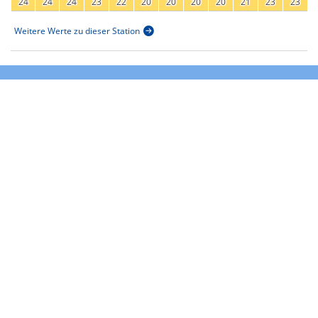
24
24
24
23
22
20
20
20
20
21
23
23
Weitere Werte zu dieser Station