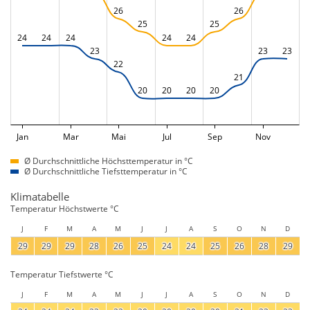
26
26
25
25
24
24
24
24
24
23
23
23
22
21
20
20
20
20
Jan
Mar
Mai
Jul
Sep
Nov
Ø Durchschnittliche Höchsttemperatur in °C
Ø Durchschnittliche Tiefsttemperatur in °C
Klimatabelle
Temperatur Höchstwerte °C
J
F
M
A
M
J
J
A
S
O
N
D
29
29
29
28
26
25
24
24
25
26
28
29
Temperatur Tiefstwerte °C
J
F
M
A
M
J
J
A
S
O
N
D