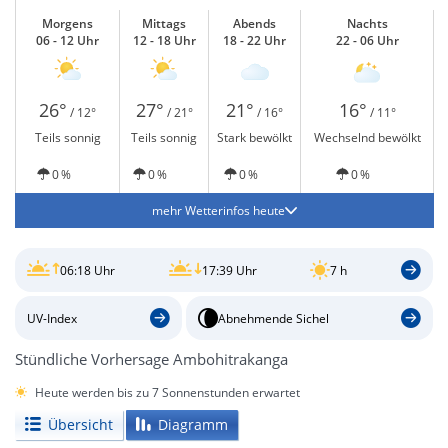
Morgens
Mittags
Abends
Nachts
06 - 12 Uhr
12 - 18 Uhr
18 - 22 Uhr
22 - 06 Uhr
26°
27°
21°
16°
/ 12°
/ 21°
/ 16°
/ 11°
Teils sonnig
Teils sonnig
Stark bewölkt
Wechselnd bewölkt
0 %
0 %
0 %
0 %
mehr Wetterinfos heute
06:18 Uhr
17:39 Uhr
7 h
UV-Index
Abnehmende Sichel
Stündliche Vorhersage Ambohitrakanga
Heute werden bis zu 7 Sonnenstunden erwartet
Übersicht
Diagramm