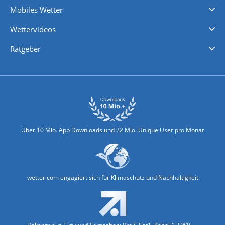
Mobiles Wetter
iPhone Wetter
iPad Wetter
Android Wetter
Wettervideos
Nachrichten
Deutschlandwetter
Schweizwetter
Österreichwetter
Regionalwetter
Wetter in Europa
Wetter Weltweit
Wetterlexikon
Promi-News
Ratgeber
Biowetter
Glätteindex
Reiseziel Finder
Erkältungswetter
Klima & Umwelt
Über 10 Mio. App Downloads und 22 Mio. Unique User pro Monat
wetter.com engagiert sich für Klimaschutz und Nachhaltigkeit