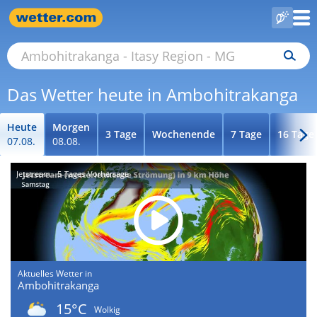
Das Wetter heute in Ambohitrakanga
Heute
Morgen
3 Tage
Wochenende
7 Tage
16 Tage
07.08.
08.08.
Jetstream - 5-Tages-Vorhersage
Aktuelles Wetter in
Ambohitrakanga
15°C
Wolkig