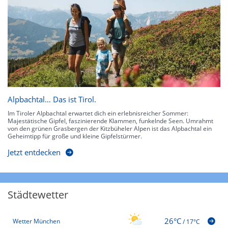
Alpbachtal… Das ist Tirol.
Im Tiroler Alpbachtal erwartet dich ein erlebnisreicher Sommer:
Majestätische Gipfel, faszinierende Klammen, funkelnde Seen. Umrahmt
von den grünen Grasbergen der Kitzbüheler Alpen ist das Alpbachtal ein
Geheimtipp für große und kleine Gipfelstürmer.
Jetzt entdecken
Städtewetter
26°C
Wetter München
/
17°C