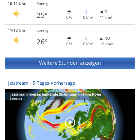
10-11 Uhr
Sonnig
O
25°
0 %
0 l/m²
11 km/h
11-12 Uhr
Sonnig
NO
26°
0 %
0 l/m²
12 km/h
Weitere Stunden anzeigen
Jetstream - 5-Tages-Vorhersage