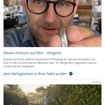
Riesen-Ansturm auf Mini - Hörgerät.
Deutsche Firma stellt revolutionäre Erfindung für Sprachverstehen vor.
Das ist der Grund, warum Männer über 55 Hörgeräte zugunsten dieses
neuen Geräts aufgeben.
Jetzt Verfügbarkeit in Ihrer Nähe prüfen
ANZEIGE