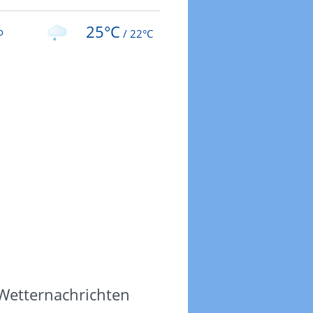
25°C
o
/
22°C
 Wetternachrichten