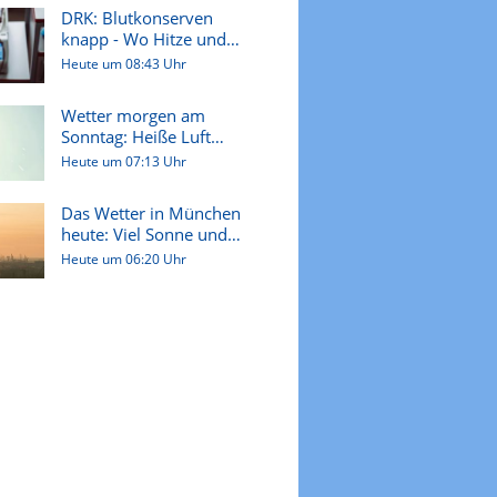
DRK: Blutkonserven
knapp - Wo Hitze und
Ferien zum...
Heute um 08:43 Uhr
Wetter morgen am
Sonntag: Heiße Luft
steuert auf u...
Heute um 07:13 Uhr
Das Wetter in München
heute: Viel Sonne und
sommer...
Heute um 06:20 Uhr