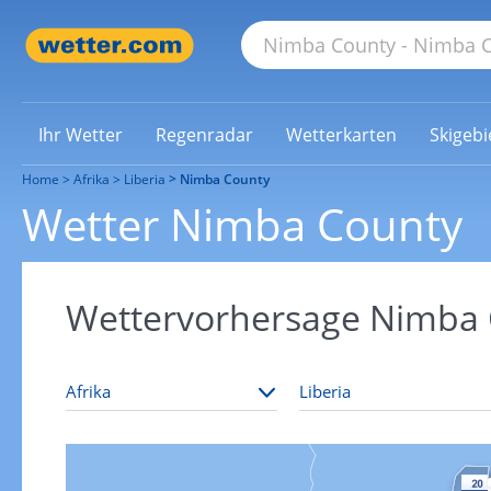
Ihr Wetter
Regenradar
Wetterkarten
Skigebi
Home
Afrika
Liberia
Nimba County
Wetter Nimba County
Wettervorhersage Nimba