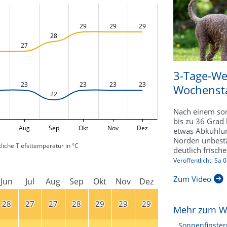
29
29
29
28
27
3-Tage-We
23
23
23
23
Wochensta
22
Nach einem son
bis zu 36 Grad 
Aug
Sep
Okt
Nov
Dez
etwas Abkühlu
Norden unbestä
liche Tiefsttemperatur in °C
deutlich frische
Veröffentlicht: Sa 
Zum Video
Jun
Jul
Aug
Sep
Okt
Nov
Dez
28
27
27
28
29
29
29
Mehr zum W
Sonnenfinster