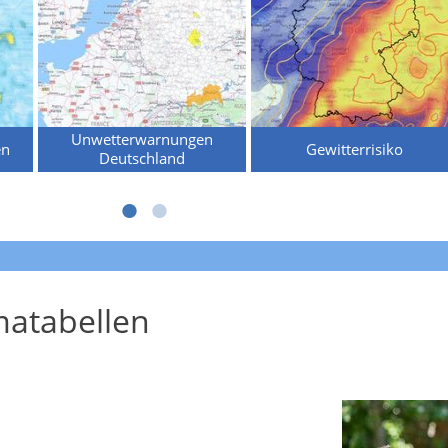
Unwetterwarnungen
en
Gewitterrisiko
Deutschland
atabellen