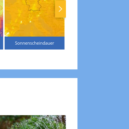
Sonnenscheindauer
Temperaturen