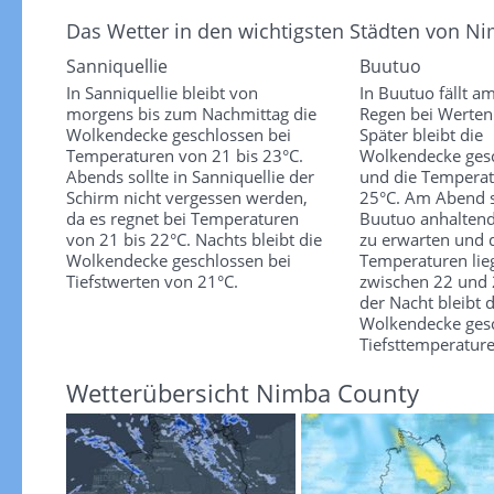
Das Wetter in den wichtigsten Städten von N
Sanniquellie
Buutuo
In Sanniquellie bleibt von
In Buutuo fällt 
morgens bis zum Nachmittag die
Regen bei Werten
Wolkendecke geschlossen bei
Später bleibt die
Temperaturen von 21 bis 23°C.
Wolkendecke ges
Abends sollte in Sanniquellie der
und die Temperat
Schirm nicht vergessen werden,
25°C. Am Abend s
da es regnet bei Temperaturen
Buutuo anhalten
von 21 bis 22°C. Nachts bleibt die
zu erwarten und 
Wolkendecke geschlossen bei
Temperaturen lie
Tiefstwerten von 21°C.
zwischen 22 und 
der Nacht bleibt d
Wolkendecke gesc
Tiefsttemperatur
Wetterübersicht Nimba County