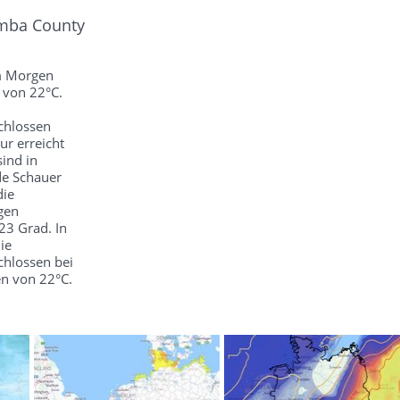
imba County
am Morgen
 von 22°C.
chlossen
ur erreicht
ind in
de Schauer
die
gen
23 Grad. In
ie
hlossen bei
en von 22°C.