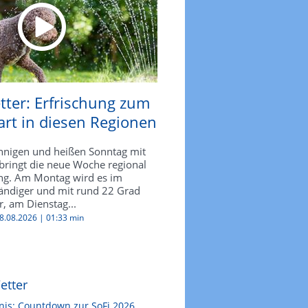
tter: Erfrischung zum
rt in diesen Regionen
nigen und heißen Sonntag mit
bringt die neue Woche regional
ng. Am Montag wird es im
ndiger und mit rund 22 Grad
r, am Dienstag...
08.08.2026 |
01:33 min
etter
nis: Countdown zur SoFi 2026