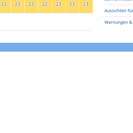
23
23
23
22
23
23
23
Aussichten für
Warnungen & 