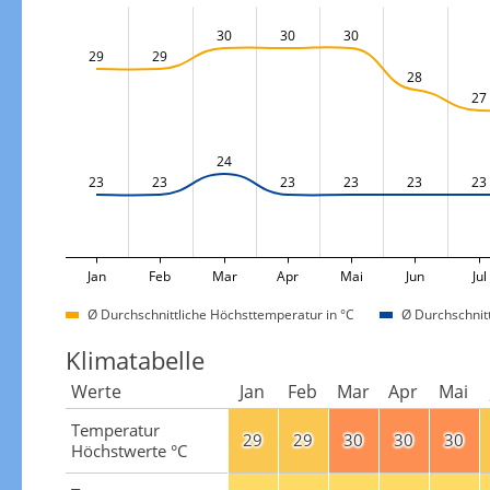
30
30
30
29
29
28
27
24
23
23
23
23
23
23
Jan
Feb
Mar
Apr
Mai
Jun
Jul
Ø Durchschnittliche Höchsttemperatur in °C
Ø Durchschnitt
Klimatabelle
Werte
Jan
Feb
Mar
Apr
Mai
Temperatur
29
29
30
30
30
Höchstwerte °C