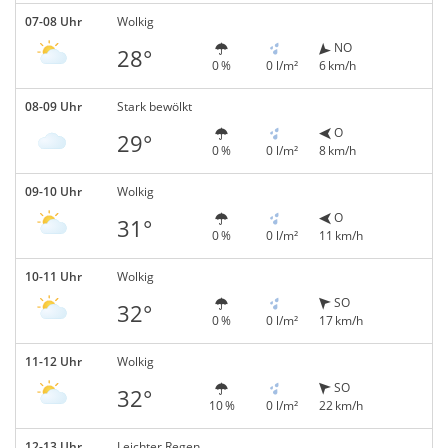
07-08 Uhr
Wolkig
NO
28°
0 %
0 l/m²
6 km/h
08-09 Uhr
Stark bewölkt
O
29°
0 %
0 l/m²
8 km/h
09-10 Uhr
Wolkig
O
31°
0 %
0 l/m²
11 km/h
10-11 Uhr
Wolkig
SO
32°
0 %
0 l/m²
17 km/h
11-12 Uhr
Wolkig
SO
32°
10 %
0 l/m²
22 km/h
12-13 Uhr
Leichter Regen