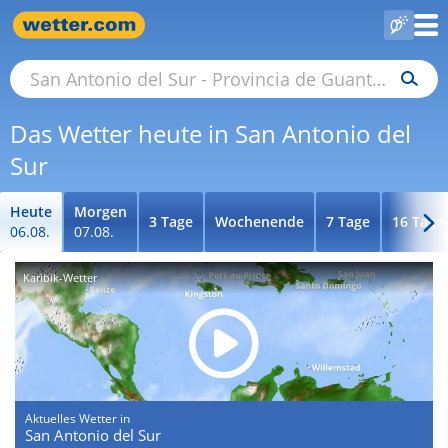
Das Wetter heute in San Antonio del
Sur
Heute
Morgen
3 Tage
Wochenende
7 Tage
16 Tage
06.08.
07.08.
Karibik-Wetter
Aktuelles Wetter in
San Antonio del Sur