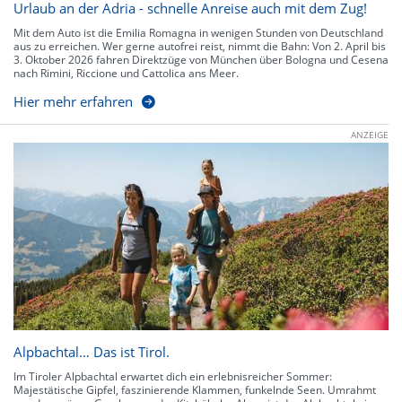
Urlaub an der Adria - schnelle Anreise auch mit dem Zug!
Mit dem Auto ist die Emilia Romagna in wenigen Stunden von Deutschland
aus zu erreichen. Wer gerne autofrei reist, nimmt die Bahn: Von 2. April bis
3. Oktober 2026 fahren Direktzüge von München über Bologna und Cesena
nach Rimini, Riccione und Cattolica ans Meer.
Hier mehr erfahren
ANZEIGE
Alpbachtal… Das ist Tirol.
Im Tiroler Alpbachtal erwartet dich ein erlebnisreicher Sommer:
Majestätische Gipfel, faszinierende Klammen, funkelnde Seen. Umrahmt