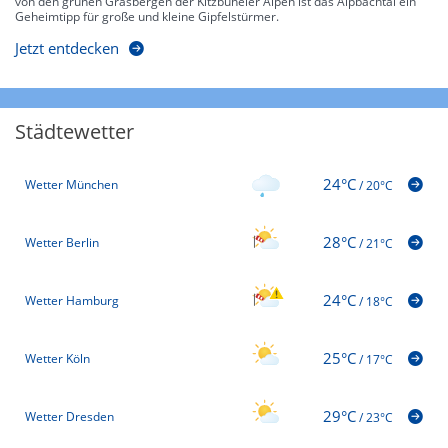
von den grünen Grasbergen der Kitzbüheler Alpen ist das Alpbachtal ein
Geheimtipp für große und kleine Gipfelstürmer.
Jetzt entdecken
Städtewetter
24°C
Wetter München
/
20°C
28°C
Wetter Berlin
/
21°C
24°C
Wetter Hamburg
/
18°C
25°C
Wetter Köln
/
17°C
29°C
Wetter Dresden
/
23°C