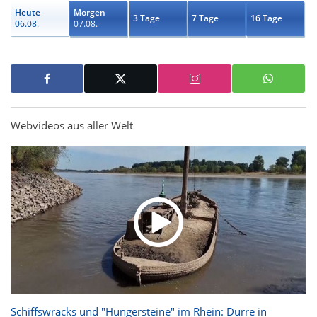
Heute
Morgen
3 Tage
7 Tage
16 Tage
06.08.
07.08.
Webvideos aus aller Welt
Schiffswracks und "Hungersteine" im Rhein: Dürre in