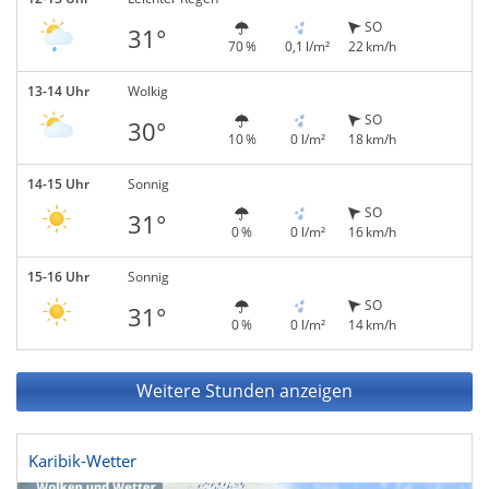
SO
31°
70 %
0,1 l/m²
22 km/h
13-14 Uhr
Wolkig
SO
30°
10 %
0 l/m²
18 km/h
14-15 Uhr
Sonnig
SO
31°
0 %
0 l/m²
16 km/h
15-16 Uhr
Sonnig
SO
31°
0 %
0 l/m²
14 km/h
Weitere Stunden anzeigen
Karibik-Wetter