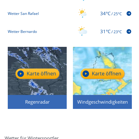
34°C
Wetter San Rafael
/
25°C
31°C
Wetter Bernardo
/
23°C
Karte öffnen
Karte öffnen
Regenradar
Windgeschwindigkeiten
Wetter für Wintersportler