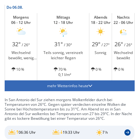
Do
06.08.
Morgens
Mittags
Abends
Nachts
06 - 12 Uhr
12 - 18 Uhr
18 - 22 Uhr
22 - 06 Uhr
32°
31°
29°
26°
/ 26°
/ 30°
/ 27°
/ 26°
Wechselnd
Teils sonnig, vereinzelt
Sonnig
Wechselnd
bewölkt, wenig
leichter Regen
bewölkt
Sonne
10 %
70 %
0 %
0 %
0,1 l/m²
mehr Wetterinfos heute
In San Antonio del Sur ziehen morgens Wolkenfelder durch bei
Temperaturen von 26°C. Gegen später verdecken einzelne Wolken die
Sonne bei Höchsttemperaturen bis zu 31°C. Am Abend ist es in San
Antonio del Sur wolkenlos bei Temperaturen von 27 bis 29°C. In der Nacht
gibt es lockere Bewölkung bei einer Temperatur von 26°C.
06:36 Uhr
19:33 Uhr
7 h