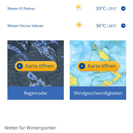
33°C
Wetter El Palmar
/
25°C
36°C
Wetter Hector Infante
/
26°C
Karte öffnen
Karte öffnen
Regenradar
Windgeschwindigkeiten
Wetter für Wintersportler