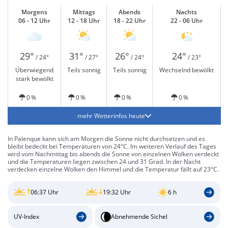
Morgens
Mittags
Abends
Nachts
06 - 12 Uhr
12 - 18 Uhr
18 - 22 Uhr
22 - 06 Uhr
29°
31°
26°
24°
/ 24°
/ 27°
/ 24°
/ 23°
Überwiegend
Teils sonnig
Teils sonnig
Wechselnd bewölkt
stark bewölkt
0 %
0 %
0 %
0 %
mehr Wetterinfos heute
In Palenque kann sich am Morgen die Sonne nicht durchsetzen und es
bleibt bedeckt bei Temperaturen von 24°C. Im weiteren Verlauf des Tages
wird vom Nachmittag bis abends die Sonne von einzelnen Wolken verdeckt
und die Temperaturen liegen zwischen 24 und 31 Grad. In der Nacht
verdecken einzelne Wolken den Himmel und die Temperatur fällt auf 23°C.
06:37 Uhr
19:32 Uhr
6 h
UV-Index
Abnehmende Sichel