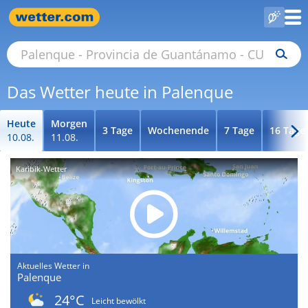
Das Wetter heute in Palenque
Heute
Morgen
3 Tage
Wochenende
7 Tage
16 Tage
10.08.
11.08.
Karibik-Wetter
Aktuelles Wetter in
Palenque
24°C
Leicht bewölkt