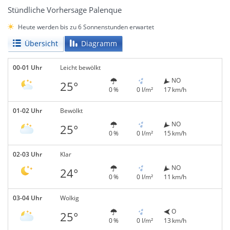
Stündliche Vorhersage Palenque
Heute werden bis zu 6 Sonnenstunden erwartet
Übersicht
Diagramm
00-01 Uhr
Leicht bewölkt
NO
25°
0 %
0 l/m²
17 km/h
01-02 Uhr
Bewölkt
NO
25°
0 %
0 l/m²
15 km/h
02-03 Uhr
Klar
NO
24°
0 %
0 l/m²
11 km/h
03-04 Uhr
Wolkig
O
25°
0 %
0 l/m²
13 km/h