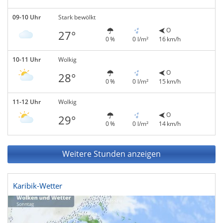
09-10 Uhr
Stark bewölkt
O
27°
0 %
0 l/m²
16 km/h
10-11 Uhr
Wolkig
O
28°
0 %
0 l/m²
15 km/h
11-12 Uhr
Wolkig
O
29°
0 %
0 l/m²
14 km/h
Weitere Stunden anzeigen
Karibik-Wetter