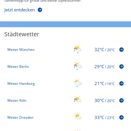
Geheimtipp für große und kleine Gipfelstürmer.
Jetzt entdecken
Städtewetter
32°C
Wetter München
/
20°C
29°C
Wetter Berlin
/
20°C
21°C
Wetter Hamburg
/
16°C
30°C
Wetter Köln
/
20°C
33°C
Wetter Dresden
/
23°C