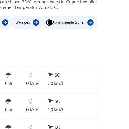
erreichen 33°C. Abends ist es in Guane bewölkt
bei einer Temperatur von 25°C.
UV-Index
Abnehmende Sichel
SO
0 %
0 l/m²
20 km/h
SO
0 %
0 l/m²
20 km/h
SO