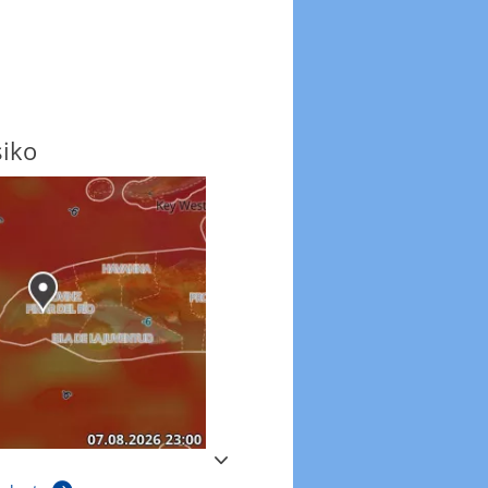
siko
Windböen
Windböen heute