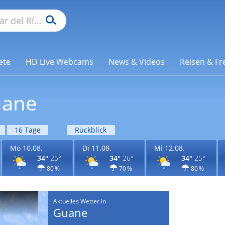
ete
HD Live Webcams
News & Videos
Reisen & Fre
uane
16 Tage
Rückblick
Mo 10.08.
Di 11.08.
Mi 12.08.
34°
25°
34°
26°
34°
25°
80 %
70 %
80 %
Aktuelles Wetter in
Guane