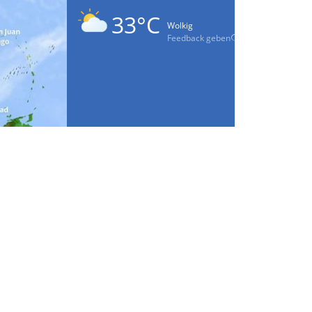
33°C
Wolkig
Feedback geben