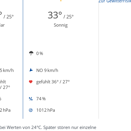
Zur Sonnenscheindauerkarte
Zur Gewitterrisi
°
33°
/ 25°
/ 25°
lar
Sonnig
0 %
5 km/h
NO
9 km/h
hlt
gefühlt
36° / 27°
/ 27°
%
74 %
2 hPa
1012 hPa
ei Werten von 24°C. Später stören nur einzelne