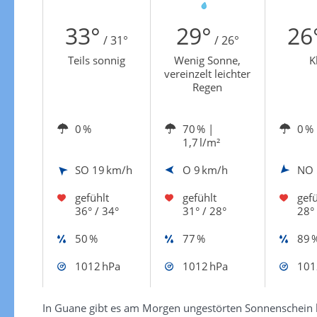
Zur Windgeschwindigkeitenkarte
33°
29°
26
/ 31°
/ 26°
Teils sonnig
Wenig Sonne,
K
vereinzelt leichter
Regen
0 %
70 %
|
0 %
1,7 l/m²
SO
19 km/h
O
9 km/h
NO
gefühlt
gefühlt
gefü
36° / 34°
31° / 28°
28° 
50 %
77 %
89 
1012 hPa
1012 hPa
101
In Guane gibt es am Morgen ungestörten Sonnenschein b