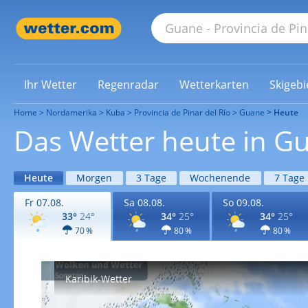
Ihr Wetter
Regenradar
Wetterkarten
Skigebi
Home
Nordamerika
Kuba
Provincia de Pinar del Río
Guane
Heute
Das Wetter heute in G
Heute
Morgen
3 Tage
Wochenende
7 Tage
Fr 07.08.
Sa 08.08.
So 09.08.
33°
24°
34°
25°
34°
25°
70 %
80 %
80 %
Karibik-Wetter