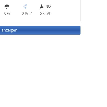
NO
0 %
0 l/m²
5 km/h
 anzeigen