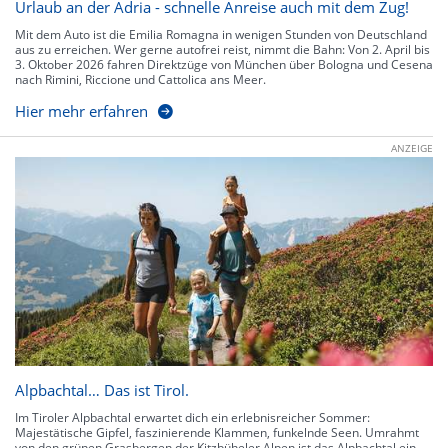
Urlaub an der Adria - schnelle Anreise auch mit dem Zug!
Mit dem Auto ist die Emilia Romagna in wenigen Stunden von Deutschland
aus zu erreichen. Wer gerne autofrei reist, nimmt die Bahn: Von 2. April bis
3. Oktober 2026 fahren Direktzüge von München über Bologna und Cesena
nach Rimini, Riccione und Cattolica ans Meer.
Hier mehr erfahren
ANZEIGE
Alpbachtal… Das ist Tirol.
Im Tiroler Alpbachtal erwartet dich ein erlebnisreicher Sommer:
Majestätische Gipfel, faszinierende Klammen, funkelnde Seen. Umrahmt
von den grünen Grasbergen der Kitzbüheler Alpen ist das Alpbachtal ein