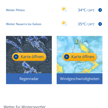
34°C
Wetter Pilotos
/
24°C
35°C
Wetter Navarro los Galves
/
24°C
Karte öffnen
Karte öffnen
Regenradar
Windgeschwindigkeiten
Wetter für Wintersportler