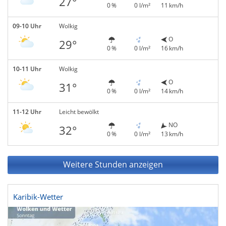
27°
0 %
0 l/m²
11 km/h
09-10 Uhr
Wolkig
O
29°
0 %
0 l/m²
16 km/h
10-11 Uhr
Wolkig
O
31°
0 %
0 l/m²
14 km/h
11-12 Uhr
Leicht bewölkt
NO
32°
0 %
0 l/m²
13 km/h
Weitere Stunden anzeigen
Karibik-Wetter