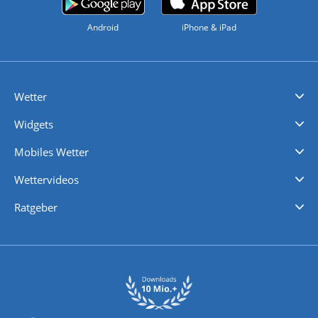
Android
iPhone & iPad
Wetter
Videovorhersagen
Kolumnen
Unwetterwarnungen
wetter.com Deutschland
wetter.com Schweiz
wetter.com Österreich
Werben
Homepage Widget
Wetter API
Wetter- und Geodaten - meteonomiqs.com
tiempo.es
meteos24.fr
ilmeteo24.it
pogoda24.pl
weather24.co.uk
Widgets
Regenradar
Windgeschwindigkeiten
Temperatur
Sonnenschein
Wassertemperatur
Mobiles Wetter
iPhone Wetter
iPad Wetter
Android Wetter
Wettervideos
Nachrichten
Deutschlandwetter
Schweizwetter
Österreichwetter
Regionalwetter
Wetter in Europa
Wetter Weltweit
Wetterlexikon
Promi-News
Ratgeber
Biowetter
Glätteindex
Reiseziel Finder
Erkältungswetter
Klima & Umwelt