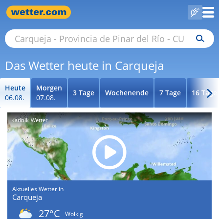
Das Wetter heute in Carqueja
Heute
Morgen
3 Tage
Wochenende
7 Tage
16 Tage
06.08.
07.08.
Karibik-Wetter
Aktuelles Wetter in
Carqueja
27°C
Wolkig