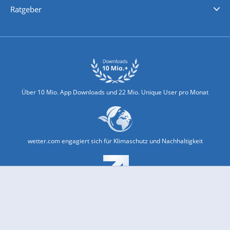
Ratgeber
Biowetter
Glätteindex
Reiseziel Finder
Erkältungswetter
Klima & Umwelt
Über 10 Mio. App Downloads und 22 Mio. Unique User pro Monat
wetter.com engagiert sich für Klimaschutz und Nachhaltigkeit
Bekannt aus Funk und Fernsehen: Pro7, Sat1, Kabel 1, SWR, ...