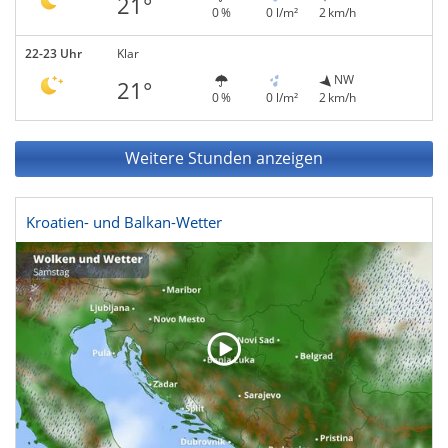
21°
0 %
0 l/m²
2 km/h
22-23 Uhr
Klar
NW
21°
0 %
0 l/m²
2 km/h
Weitere Stunden anzeigen
Kroatien- und Balkan-Wetter