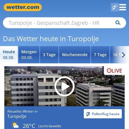
Das Wetter heute in Turopolje
Heute
Morgen
3 Tage
Wochenende
7 Tage
16 Tage
08.08.
09.08.
LIVE
Aktuelles Wetter in
Pollenflug heute
Turopolje
26°C
Leicht bewölkt