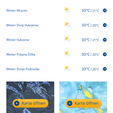
30°C
Wetter Mraclin
/
21°C
30°C
Wetter Donji Vukojevac
/
20°C
30°C
Wetter Vukovina
/
21°C
30°C
Wetter Poljana Čička
/
20°C
30°C
Wetter Donje Podotočje
/
20°C
Karte öffnen
Karte öffnen