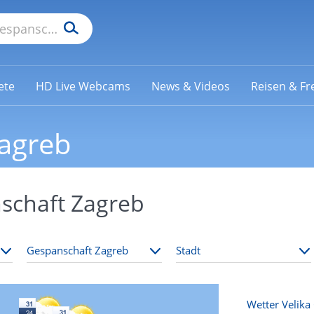
ete
HD Live Webcams
News & Videos
Reisen & Fre
agreb
schaft Zagreb
Wetter Velika