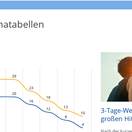
atabellen
29
23
20
18
16
13
3-Tage-We
12
10
großen Hi
8
4
Nach der kurze