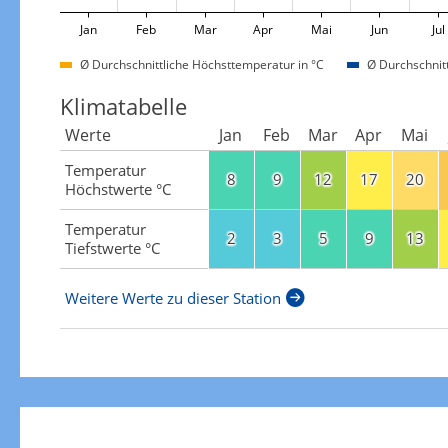
Jan
Feb
Mar
Apr
Mai
Jun
Jul
Ø Durchschnittliche Höchsttemperatur in °C
Ø Durchschnitt
Klimatabelle
Werte
Jan
Feb
Mar
Apr
Mai
Temperatur
8
9
12
17
20
Höchstwerte °C
Temperatur
2
3
5
9
13
Tiefstwerte °C
Weitere Werte zu dieser Station