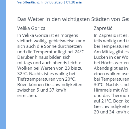
Veröffentlicht:
Fr 07.08.2026
|
01:30 min
Das Wetter in den wichtigsten Städten von G
Velika Gorica
Zaprešić
In Velika Gorica ist es morgens
In Zaprešić ist e
vielfach wolkig, gebietsweise kann
teils wolkig und te
sich auch die Sonne durchsetzen
bei Temperaturen
und die Temperatur liegt bei 24°C.
Am Mittag gibt es
Darüber hinaus bilden sich
Lücken in der Wo
mittags und auch abends leichte
bei Höchstwerten
Wolken bei Werten von 23 bis zu
Abends gibt es in
32°C. Nachts ist es wolkig bei
einen wolkenlos
Tiefsttemperaturen von 20°C.
bei Temperaturen
Böen können Geschwindigkeiten
30°C. Nachts sind
zwischen 5 und 37 km/h
Himmels mit Wol
erreichen.
und das Thermome
auf 21°C. Böen k
Geschwindigkeite
20 und 34 km/h e