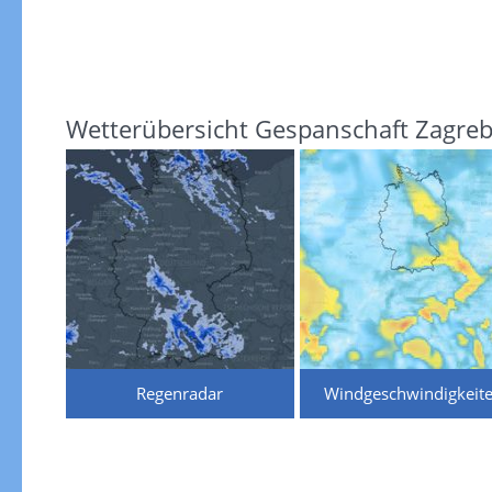
Wetterübersicht Gespanschaft Zagre
Regenradar
Windgeschwindigkeit