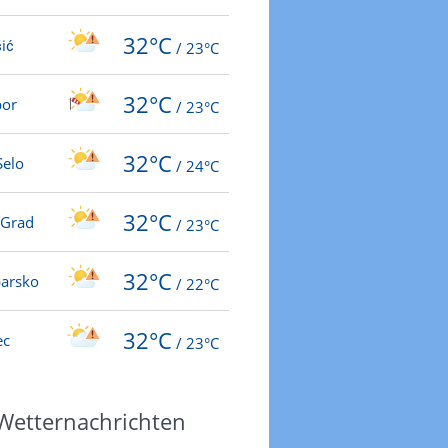
32°C
ić
/
23°C
32°C
bor
/
23°C
32°C
Selo
/
24°C
32°C
-Grad
/
23°C
32°C
barsko
/
22°C
32°C
ec
/
23°C
 Wetternachrichten