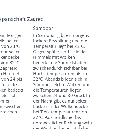
espanschaft Zagreb
Samobor
s am Morgen
In Samobor gibt es morgens
ils heiter
lockere Bewölkung und die
 von 23°C.
Temperatur liegt bei 23°C.
 nur selten
Gegen später sind Teile des
lkendecke
Himmels mit Wolken
 von 32°C.
bedeckt, die Sonne ist aber
 Zaprešić
zwischendurch sichtbar bei
en Himmel
Höchsttemperaturen bis zu
 von 24 bis
32°C. Abends bilden sich in
 Teile des
Samobor leichte Wolken und
ken bedeckt
die Temperaturen liegen
ter fällt
zwischen 24 und 30 Grad. In
önnen
der Nacht gibt es nur selten
n zwischen
Lücken in der Wolkendecke
rreichen.
bei Tiefsttemperaturen von
22°C. Aus nördlicher bis
nordwestlicher Richtung weht
der Wind und erreicht dabei