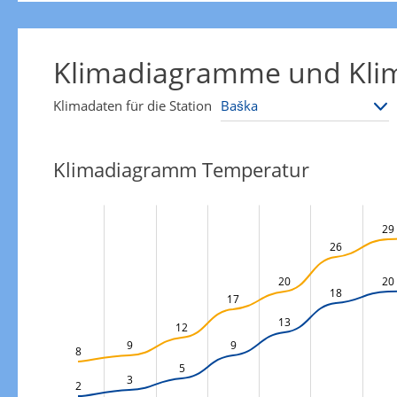
Klimadiagramme und Klim
Klimadaten für die Station
Klimadiagramm Temperatur
29
26
20
20
18
17
13
12
9
9
8
5
3
2