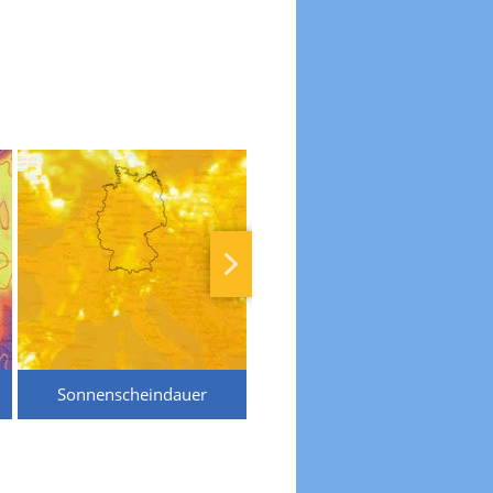
Sonnenscheindauer
Temperaturen