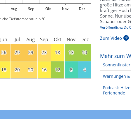
große Hitze am
Aug
Sep
Okt
Nov
Dez
kräftiges Hoch b
Sonne. Nur übe
liche Tiefsttemperatur in °C
Schauer oder Ge
Veröffentlicht: Do
Zum Video
Jun
Jul
Aug
Sep
Okt
Nov
Dez
26
29
29
23
18
13
10
Mehr zum W
Sonnenfinster
18
20
20
16
12
8
4
Warnungen & 
Podcast: Hitz
Ferienende