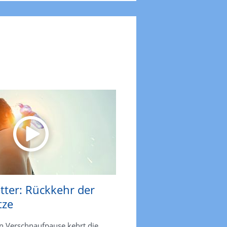
tter: Rückkehr der
tze
n Verschnaufpause kehrt die