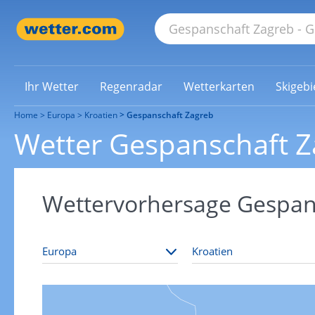
Ihr Wetter
Regenradar
Wetterkarten
Skigebi
Home
Europa
Kroatien
Gespanschaft Zagreb
Wetter Gespanschaft Z
Wettervorhersage Gespan