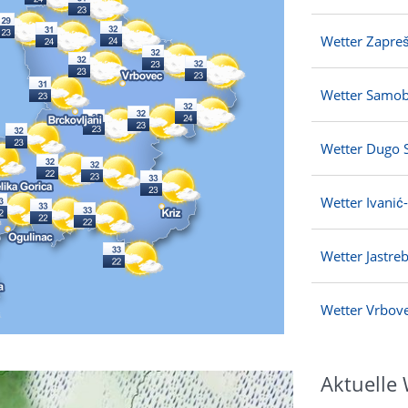
Wetter Zapreš
Wetter Samo
Wetter Dugo 
Wetter Ivanić
Wetter Jastre
Wetter Vrbov
Aktuelle