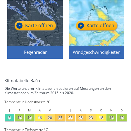
Karte öffnen
Karte öffnen
Regenradar
Windgeschwindigkeiten
Klimatabelle Raša
Die Werte unserer Klimatabellen basieren auf Messungen an den
Klimastationen im Zeitraum 2015 bis 2020.
Temperatur Höchstwerte °C
J
F
M
A
M
J
J
A
S
O
N
D
8
10
12
16
20
25
28
28
23
18
13
10
Temperatur Tiefstwerte °C