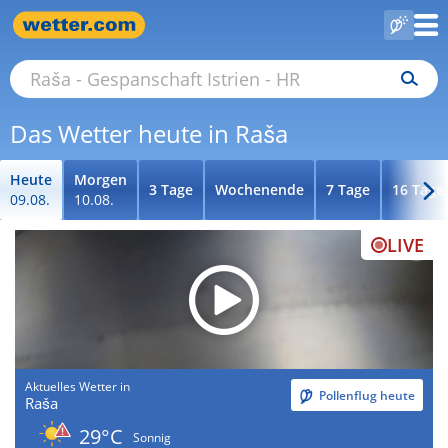
Das Wetter heute in Raša
Heute
Morgen
3 Tage
Wochenende
7 Tage
16 Tage
09.08.
10.08.
LIVE
Aktuelles Wetter in
Pollenflug heute
Raša
29°C
Sonnig