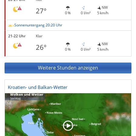
NW
27°
0 %
0 l/m²
5 km/h
Sonnenuntergang 20:20 Uhr
21-22 Uhr
Klar
NW
26°
0 %
0 l/m²
5 km/h
Weitere Stunden anzeigen
Kroatien- und Balkan-Wetter