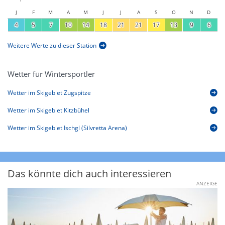
J
F
M
A
M
J
J
A
S
O
N
D
4
5
7
10
14
18
21
21
17
13
9
6
Weitere Werte zu dieser Station
Wetter für Wintersportler
Wetter im Skigebiet Zugspitze
Wetter im Skigebiet Kitzbühel
Wetter im Skigebiet Ischgl (Silvretta Arena)
Das könnte dich auch interessieren
ANZEIGE