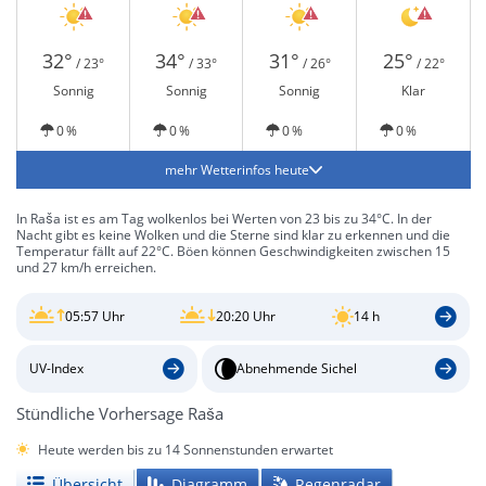
32°
34°
31°
25°
/ 23°
/ 33°
/ 26°
/ 22°
Sonnig
Sonnig
Sonnig
Klar
0 %
0 %
0 %
0 %
mehr Wetterinfos heute
In Raša ist es am Tag wolkenlos bei Werten von 23 bis zu 34°C. In der
Nacht gibt es keine Wolken und die Sterne sind klar zu erkennen und die
Temperatur fällt auf 22°C. Böen können Geschwindigkeiten zwischen 15
und 27 km/h erreichen.
05:57 Uhr
20:20 Uhr
14 h
UV-Index
Abnehmende Sichel
Stündliche Vorhersage Raša
Heute werden bis zu 14 Sonnenstunden erwartet
Übersicht
Diagramm
Regenradar