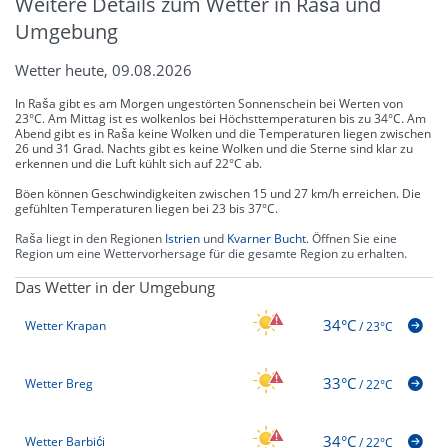
Weitere Details zum Wetter in Raša und
Umgebung
Wetter heute, 09.08.2026
In Raša gibt es am Morgen ungestörten Sonnenschein bei Werten von
23°C. Am Mittag ist es wolkenlos bei Höchsttemperaturen bis zu 34°C. Am
Abend gibt es in Raša keine Wolken und die Temperaturen liegen zwischen
26 und 31 Grad. Nachts gibt es keine Wolken und die Sterne sind klar zu
erkennen und die Luft kühlt sich auf 22°C ab.
Böen können Geschwindigkeiten zwischen 15 und 27 km/h erreichen. Die
gefühlten Temperaturen liegen bei 23 bis 37°C.
Raša liegt in den Regionen
Istrien
und
Kvarner Bucht
. Öffnen Sie eine
Region um eine Wettervorhersage für die gesamte Region zu erhalten.
Das Wetter in der Umgebung
34°C
Wetter Krapan
/
23°C
33°C
Wetter Breg
/
22°C
34°C
Wetter Barbići
/
22°C