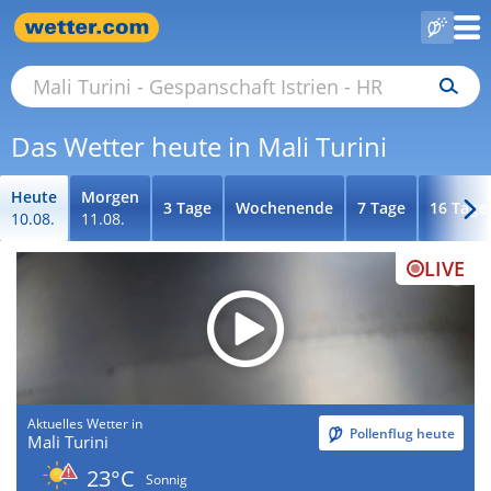
Das Wetter heute in Mali Turini
Heute
Morgen
3 Tage
Wochenende
7 Tage
16 Tage
10.08.
11.08.
LIVE
Aktuelles Wetter in
Pollenflug heute
Mali Turini
23°C
Sonnig