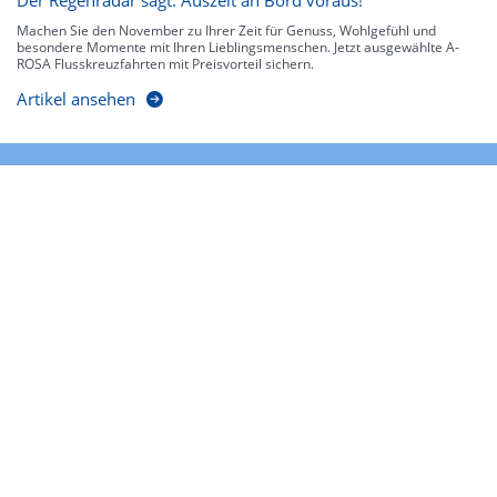
Der Regenradar sagt: Auszeit an Bord voraus!
Machen Sie den November zu Ihrer Zeit für Genuss, Wohlgefühl und
besondere Momente mit Ihren Lieblingsmenschen. Jetzt ausgewählte A-
ROSA Flusskreuzfahrten mit Preisvorteil sichern.
Artikel ansehen