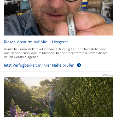
Riesen-Ansturm auf Mini - Hörgerät.
Deutsche Firma stellt revolutionäre Erfindung für Sprachverstehen vor.
Das ist der Grund, warum Männer über 55 Hörgeräte zugunsten dieses
neuen Geräts aufgeben.
Jetzt Verfügbarkeit in Ihrer Nähe prüfen
ANZEIGE