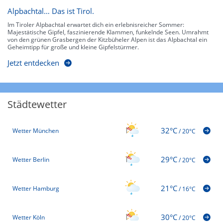
Alpbachtal… Das ist Tirol.
Im Tiroler Alpbachtal erwartet dich ein erlebnisreicher Sommer:
Majestätische Gipfel, faszinierende Klammen, funkelnde Seen. Umrahmt
von den grünen Grasbergen der Kitzbüheler Alpen ist das Alpbachtal ein
Geheimtipp für große und kleine Gipfelstürmer.
Jetzt entdecken
Städtewetter
32°C
Wetter München
/
20°C
29°C
Wetter Berlin
/
20°C
21°C
Wetter Hamburg
/
16°C
30°C
Wetter Köln
/
20°C