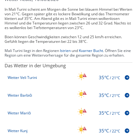
In Mali Turini scheint am Morgen die Sonne bei blauem Himmel bei Werten
von 21°C. Gegen später gibt es lockere Bewölkung und das Thermometer
klettert auf 35°C. Am Abend gibt es in Mali Turini einen wolkenlosen
Himmel und die Temperaturen liegen zwischen 26 und 32 Grad. Nachts ist
es wolkenlos bei Tiefsttemperaturen von 23°C.
Böen können Geschwindigkeiten zwischen 12 und 25 km/h erreichen.
Gefühlt liegen die Temperaturen bei 22 bis 38°C.
Mali Turini liegt in den Regionen
Istrien
und
Kvarner Bucht
. Öffnen Sie eine
Region um eine Wettervorhersage für die gesamte Region zu erhalten.
Das Wetter in der Umgebung
35°C
Wetter Veli Turini
/
21°C
35°C
Wetter Barbići
/
21°C
35°C
Wetter Marići
/
21°C
35°C
Wetter Kunj
/
22°C