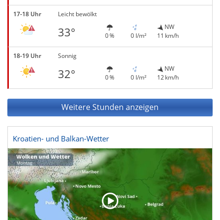
17-18 Uhr
Leicht bewölkt
NW
33°
0 %
0 l/m²
11 km/h
18-19 Uhr
Sonnig
NW
32°
0 %
0 l/m²
12 km/h
Weitere Stunden anzeigen
Kroatien- und Balkan-Wetter