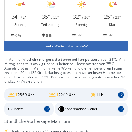
34°
35°
32°
25°
/ 21°
/ 33°
/ 26°
/ 23°
Sonnig
Teils sonnig
Sonnig
Klar
0 %
0 %
0 %
0 %
mehr Wetterinfos heute
In Mali Turini scheint morgens die Sonne bei Temperaturen von 21°C. Am
Mittag ist es teils wolkig und teils heiter bei Höchstwerten von 35°C.
Abends gibt es in Mali Turini keine Wolken und die Temperaturen liegen
zwischen 26 und 32 Grad. Nachts gibt es einen wolkenlosen Himmel bei
einer Temperatur von 23°C. Böen können Geschwindigkeiten zwischen 12
und 25 km/h erreichen.
05:59 Uhr
20:19 Uhr
11 h
UV-Index
Abnehmende Sichel
Stündliche Vorhersage Mali Turini
Heute werden bis zu 11 Sonnenstunden erwartet