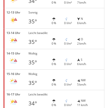
34°
0 %
0 l/m²
7 km/h
12-13 Uhr
Sonnig
N
35°
0 %
0 l/m²
6 km/h
13-14 Uhr
Leicht bewölkt
O
35°
0 %
0 l/m²
2 km/h
14-15 Uhr
Wolkig
S
35°
0 %
0 l/m²
6 km/h
15-16 Uhr
Wolkig
NW
35°
0 %
0 l/m²
5 km/h
16-17 Uhr
Leicht bewölkt
NW
34°
0 %
0 l/m²
11 km/h