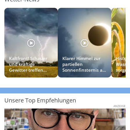
Kaltfront! Schauer
Klarer Himmel zur
Histor
und kräftige
partiellen
Wasse
Gewitter treffen
Sonnenfinsternis am
sorgen
diese Regionen
Mittwoch?
zum H
Unsere Top Empfehlungen
ANZEIGE