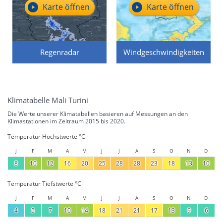
Karte öffnen
Karte öffnen
Regenradar
Windgeschwindigkeiten
Klimatabelle Mali Turini
Die Werte unserer Klimatabellen basieren auf Messungen an den
Klimastationen im Zeitraum 2015 bis 2020.
Temperatur Höchstwerte °C
J
F
M
A
M
J
J
A
S
O
N
D
8
10
12
16
20
25
28
28
23
18
13
10
Temperatur Tiefstwerte °C
J
F
M
A
M
J
J
A
S
O
N
D
4
5
7
10
14
18
21
21
17
13
9
6