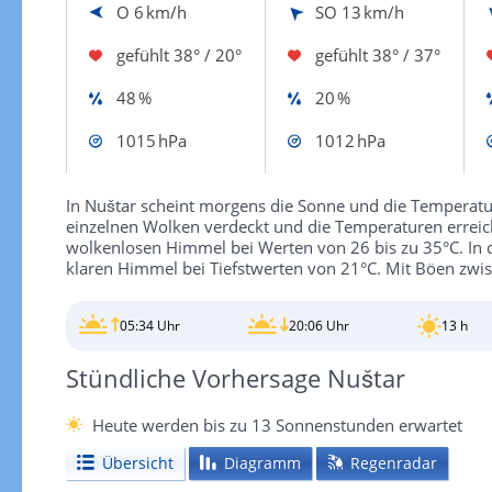
O
6 km/h
SO
13 km/h
gefühlt
38° / 20°
gefühlt
38° / 37°
48 %
20 %
1015 hPa
1012 hPa
In Nuštar scheint morgens die Sonne und die Temperatur
einzelnen Wolken verdeckt und die Temperaturen erreic
wolkenlosen Himmel bei Werten von 26 bis zu 35°C. In 
klaren Himmel bei Tiefstwerten von 21°C. Mit Böen zwi
05:34 Uhr
20:06 Uhr
13 h
Stündliche Vorhersage Nuštar
Heute werden bis zu 13 Sonnenstunden erwartet
Übersicht
Diagramm
Regenradar