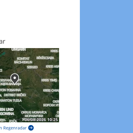
ar
n Regenradar