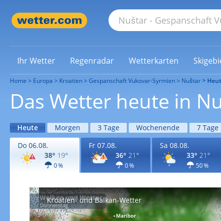
Ihr Wetter
Regenradar
Wetterkarten
Skigebi
Home
Europa
Kroatien
Gespanschaft Vukovar-Syrmien
Nuštar
Heu
Das Wetter heute in Nu
Heute
Morgen
3 Tage
Wochenende
7 Tage
Do 06.08.
Fr 07.08.
Sa 08.08.
38°
19°
36°
21°
33°
21°
0 %
0 %
50 %
Kroatien- und Balkan-Wetter