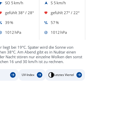
SO
5 km/h
S
5 km/h
gefühlt
38° / 28°
gefühlt
27° / 22°
39 %
57 %
1012 hPa
1012 hPa
 liegt bei 19°C. Später wird die Sonne von
hen 38°C. Am Abend gibt es in Nuštar einen
der Nacht stören nur einzelne Wolken den sonst
schen 16 und 30 km/h ist zu rechnen.
UV-Index
Letztes Viertel