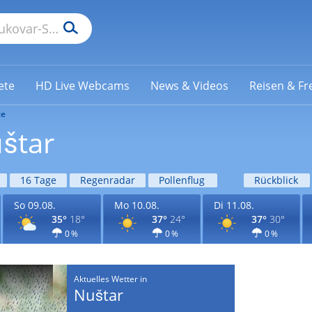
ete
HD Live Webcams
News & Videos
Reisen & Fre
te
štar
16 Tage
Regenradar
Pollenflug
Rückblick
So 09.08.
Mo 10.08.
Di 11.08.
35°
18°
37°
24°
37°
30°
0 %
0 %
0 %
Aktuelles Wetter in
Nuštar