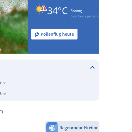
34°C
Sonnig
Feedback geben
Pollenflug heute
 Uhr
 Uhr
n
Regenradar Nuštar