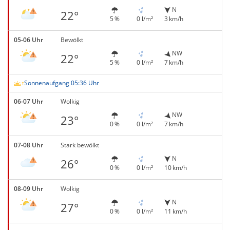
N
22°
5 %
0 l/m²
3 km/h
05-06 Uhr
Bewölkt
NW
22°
5 %
0 l/m²
7 km/h
Sonnenaufgang 05:36 Uhr
06-07 Uhr
Wolkig
NW
23°
0 %
0 l/m²
7 km/h
07-08 Uhr
Stark bewölkt
N
26°
0 %
0 l/m²
10 km/h
08-09 Uhr
Wolkig
N
27°
0 %
0 l/m²
11 km/h