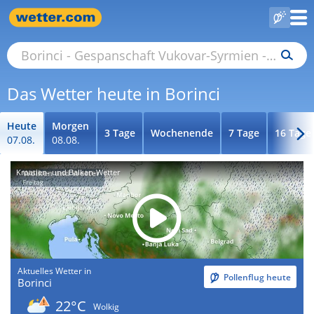
Das Wetter heute in Borinci
Heute
Morgen
3 Tage
Wochenende
7 Tage
16 Tage
07.08.
08.08.
Kroatien- und Balkan-Wetter
Aktuelles Wetter in
Pollenflug heute
Borinci
22°C
Wolkig