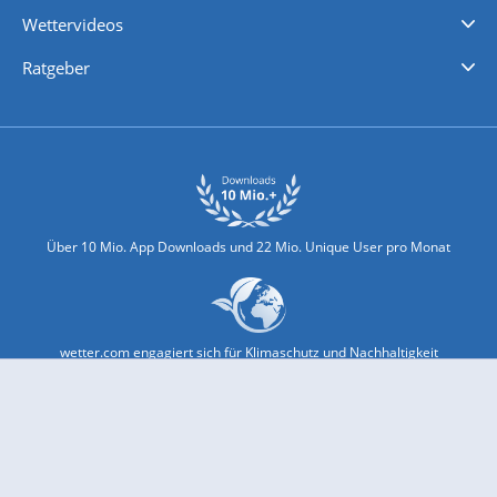
iPhone Wetter
iPad Wetter
Android Wetter
Wettervideos
Nachrichten
Deutschlandwetter
Schweizwetter
Österreichwetter
Regionalwetter
Wetter in Europa
Wetter Weltweit
Wetterlexikon
Promi-News
Ratgeber
Biowetter
Glätteindex
Reiseziel Finder
Erkältungswetter
Klima & Umwelt
Über 10 Mio. App Downloads und 22 Mio. Unique User pro Monat
wetter.com engagiert sich für Klimaschutz und Nachhaltigkeit
Bekannt aus Funk und Fernsehen: Pro7, Sat1, Kabel 1, SWR, ...