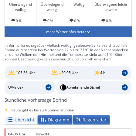
Überwiegend
Überwiegend
Wolkig
Überwiegend leicht
wolkig
wolkig
bewölkt
0 %
0 %
0 %
0 %
mehr Wetterinfos heute
In Borinci ist es tagsüber vielfach wolkig, gebietsweise kann sich auch die
Sonne durchsetzen bei Werten von 22 bis zu 37°C. In der Nacht bedecken
einzelne Wolken den Himmel und die Temperatur sinkt auf 21°C. Böen
können Geschwindigkeiten zwischen 20 und 36 km/h erreichen.
05:36 Uhr
20:05 Uhr
4 h
UV-Index
Abnehmende Sichel
Stündliche Vorhersage Borinci
Heute gibt es bis zu 4 Sonnenstunden
Übersicht
Diagramm
Regenradar
04-05 Uhr
Bewölkt