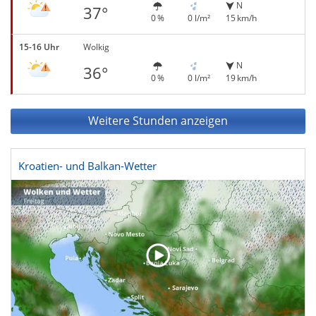
N
37°
0 %
0 l/m²
15 km/h
15-16 Uhr
Wolkig
N
36°
0 %
0 l/m²
19 km/h
Weitere Stunden anzeigen
Kroatien- und Balkan-Wetter