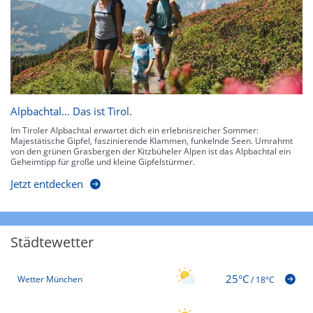
Alpbachtal… Das ist Tirol.
Im Tiroler Alpbachtal erwartet dich ein erlebnisreicher Sommer:
Majestätische Gipfel, faszinierende Klammen, funkelnde Seen. Umrahmt
von den grünen Grasbergen der Kitzbüheler Alpen ist das Alpbachtal ein
Geheimtipp für große und kleine Gipfelstürmer.
Jetzt entdecken
Städtewetter
25°C
Wetter München
/
18°C