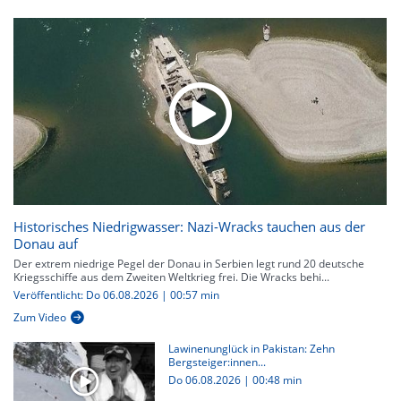
Historisches Niedrigwasser: Nazi-Wracks tauchen aus der
Donau auf
Der extrem niedrige Pegel der Donau in Serbien legt rund 20 deutsche
Kriegsschiffe aus dem Zweiten Weltkrieg frei. Die Wracks behi...
Veröffentlicht: Do 06.08.2026 | 00:57 min
Zum Video
Lawinenunglück in Pakistan: Zehn
Bergsteiger:innen...
Do 06.08.2026
|
00:48 min