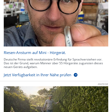
Riesen-Ansturm auf Mini - Hörgerät.
Deutsche Firma stellt revolutionäre Erfindung für Sprachverstehen vor.
Das ist der Grund, warum Männer über 55 Hörgeräte zugunsten dieses
neuen Geräts aufgeben.
Jetzt Verfügbarkeit in Ihrer Nähe prüfen
ANZEIGE