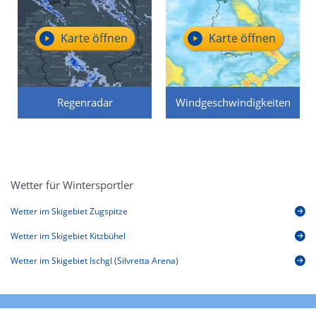
Karte öffnen
Karte öffnen
Regenradar
Windgeschwindigkeiten
Wetter für Wintersportler
Wetter im Skigebiet Zugspitze
Wetter im Skigebiet Kitzbühel
Wetter im Skigebiet Ischgl (Silvretta Arena)