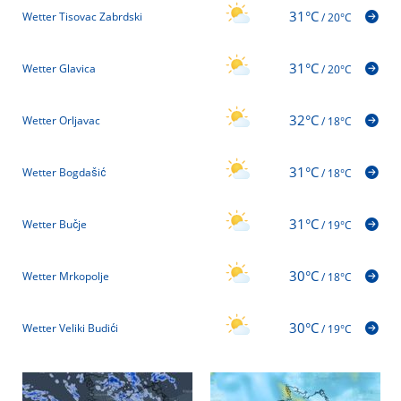
31°C
Wetter Tisovac Zabrdski
/
20°C
31°C
Wetter Glavica
/
20°C
32°C
Wetter Orljavac
/
18°C
31°C
Wetter Bogdašić
/
18°C
31°C
Wetter Bučje
/
19°C
30°C
Wetter Mrkopolje
/
18°C
30°C
Wetter Veliki Budići
/
19°C