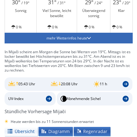
30°
31°
29°
23°
/ 19°
/ 31°
/ 24°
/ 20°
Sonnig
Viel Sonne, leicht
Überwiegend
Klar
bewölkt
sonnig
0 %
0 %
0 %
0 %
mehr Wetterinfos heute
In Mijači scheint am Morgen die Sonne bei Werten von 19°C. Mittags ist es
locker bewölkt bei Höchsttemperaturen bis zu 31°C. Am Abend ist es in
Mijači wolkenlos bei Temperaturen von 24 bis 29°C. In der Nacht ist es
wolkenlos bei Tiefstwerten von 20°C. Mit Böen zwischen 9 und 23 km/h ist
zu rechnen.
05:43 Uhr
20:08 Uhr
11 h
UV-Index
Abnehmende Sichel
Stündliche Vorhersage Mijači
Heute werden bis zu 11 Sonnenstunden erwartet
Übersicht
Diagramm
Regenradar