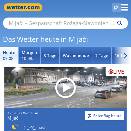
Das Wetter heute in Mijači
Heute
Morgen
3 Tage
Wochenende
7 Tage
16 Tage
09.08.
10.08.
LIVE
Aktuelles Wetter in
Pollenflug heute
Mijači
19°C
Klar