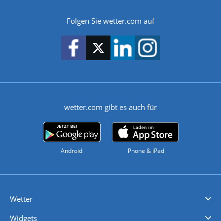
Folgen Sie wetter.com auf
wetter.com gibt es auch für
Android
iPhone & iPad
Wetter
Videovorhersagen
Kolumnen
Unwetterwarnungen
wetter.com Deutschland
wetter.com Schweiz
wetter.com Österreich
Werben
Homepage Widget
Wetter API
Wetter- und Geodaten - meteonomiqs.com
tiempo.es
meteos24.fr
ilmeteo24.it
pogoda24.pl
weather24.co.uk
Widgets