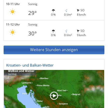
10-11 Uhr
Sonnig
SO
29°
0 %
0 l/m²
8 km/h
11-12 Uhr
Sonnig
SO
30°
0 %
0 l/m²
9 km/h
Weitere Stunden anzeigen
Kroatien- und Balkan-Wetter