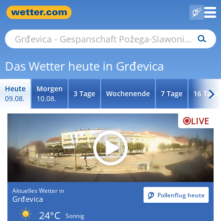
Das Wetter heute in Grđevica
Heute
Morgen
3 Tage
Wochenende
7 Tage
16 Tage
09.08.
10.08.
LIVE
Aktuelles Wetter in
Pollenflug heute
Grđevica
24°C
Sonnig