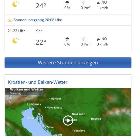
NO
24°
0 %
0 l/m²
1 km/h
Sonnenuntergang 20:08 Uhr
21-22 Uhr
Klar
NO
22°
0 %
0 l/m²
3 km/h
Weitere Stunden anzeigen
Kroatien- und Balkan-Wetter