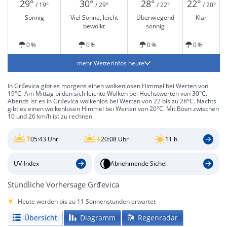
29°
30°
28°
22°
/ 19°
/ 29°
/ 22°
/ 20°
Sonnig
Viel Sonne, leicht
Überwiegend
Klar
bewölkt
sonnig
0 %
0 %
0 %
0 %
mehr Wetterinfos heute
In Grđevica gibt es morgens einen wolkenlosen Himmel bei Werten von
19°C. Am Mittag bilden sich leichte Wolken bei Höchstwerten von 30°C.
Abends ist es in Grđevica wolkenlos bei Werten von 22 bis zu 28°C. Nachts
gibt es einen wolkenlosen Himmel bei Werten von 20°C. Mit Böen zwischen
10 und 26 km/h ist zu rechnen.
05:43 Uhr
20:08 Uhr
11 h
UV-Index
Abnehmende Sichel
Stündliche Vorhersage Grđevica
Heute werden bis zu 11 Sonnenstunden erwartet
Übersicht
Diagramm
Regenradar