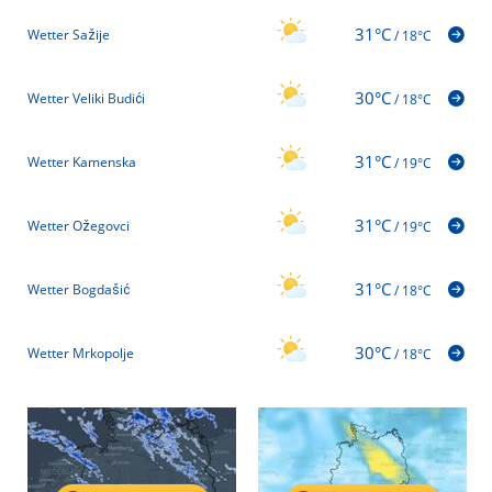
31°C
Wetter Sažije
/
18°C
30°C
Wetter Veliki Budići
/
18°C
31°C
Wetter Kamenska
/
19°C
31°C
Wetter Ožegovci
/
19°C
31°C
Wetter Bogdašić
/
18°C
30°C
Wetter Mrkopolje
/
18°C