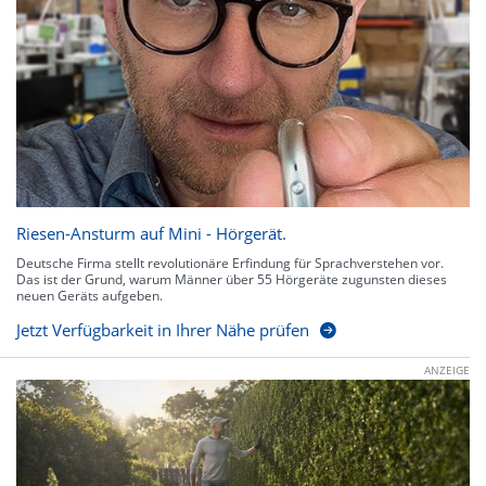
Riesen-Ansturm auf Mini - Hörgerät.
Deutsche Firma stellt revolutionäre Erfindung für Sprachverstehen vor.
Das ist der Grund, warum Männer über 55 Hörgeräte zugunsten dieses
neuen Geräts aufgeben.
Jetzt Verfügbarkeit in Ihrer Nähe prüfen
ANZEIGE