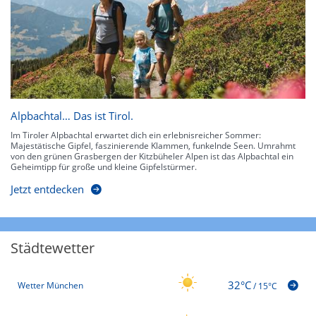
Alpbachtal… Das ist Tirol.
Im Tiroler Alpbachtal erwartet dich ein erlebnisreicher Sommer:
Majestätische Gipfel, faszinierende Klammen, funkelnde Seen. Umrahmt
von den grünen Grasbergen der Kitzbüheler Alpen ist das Alpbachtal ein
Geheimtipp für große und kleine Gipfelstürmer.
Jetzt entdecken
Städtewetter
32°C
Wetter München
/
15°C