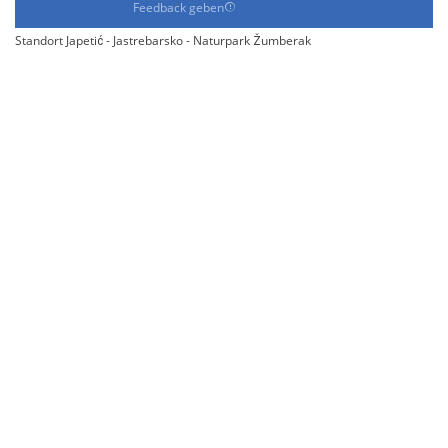
Feedback geben
Standort Japetić - Jastrebarsko - Naturpark Žumberak