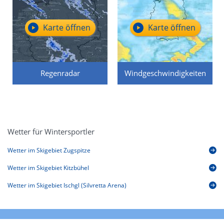
Karte öffnen
Karte öffnen
Regenradar
Windgeschwindigkeiten
Wetter für Wintersportler
Wetter im Skigebiet Zugspitze
Wetter im Skigebiet Kitzbühel
Wetter im Skigebiet Ischgl (Silvretta Arena)