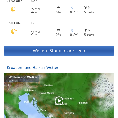
01-02 Uhr
Klar
N
20°
0 %
0 l/m²
5 km/h
02-03 Uhr
Klar
N
20°
0 %
0 l/m²
5 km/h
Weitere Stunden anzeigen
Kroatien- und Balkan-Wetter