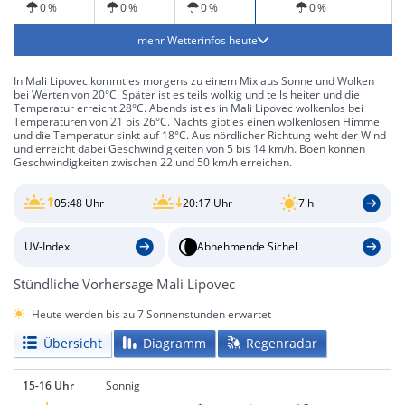
0 %
0 %
0 %
0 %
mehr Wetterinfos heute
In Mali Lipovec kommt es morgens zu einem Mix aus Sonne und Wolken
bei Werten von 20°C. Später ist es teils wolkig und teils heiter und die
Temperatur erreicht 28°C. Abends ist es in Mali Lipovec wolkenlos bei
Temperaturen von 21 bis 26°C. Nachts gibt es einen wolkenlosen Himmel
und die Temperatur sinkt auf 18°C. Aus nördlicher Richtung weht der Wind
und erreicht dabei Geschwindigkeiten von 5 bis 14 km/h. Böen können
Geschwindigkeiten zwischen 22 und 50 km/h erreichen.
05:48 Uhr
20:17 Uhr
7 h
UV-Index
Abnehmende Sichel
Stündliche Vorhersage Mali Lipovec
Heute werden bis zu 7 Sonnenstunden erwartet
Übersicht
Diagramm
Regenradar
15-16 Uhr
Sonnig