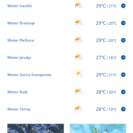
29°C
Wetter Ivančići
/
21°C
29°C
Wetter Braslovje
/
20°C
29°C
Wetter Plešivica
/
20°C
27°C
Wetter Jarušje
/
18°C
29°C
Wetter Gorica Svetojanska
/
21°C
28°C
Wetter Rude
/
20°C
28°C
Wetter Terhaj
/
19°C