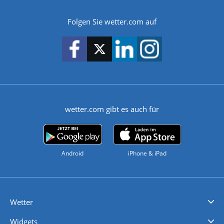
Folgen Sie wetter.com auf
wetter.com gibt es auch für
Android
iPhone & iPad
Wetter
Videovorhersagen
Kolumnen
Unwetterwarnungen
wetter.com Deutschland
wetter.com Schweiz
wetter.com Österreich
Werben
Homepage Widget
Wetter API
Wetter- und Geodaten - meteonomiqs.com
tiempo.es
meteos24.fr
ilmeteo24.it
pogoda24.pl
weather24.co.uk
Widgets