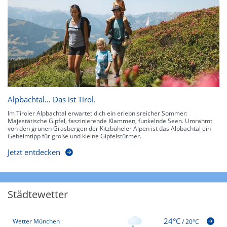
Alpbachtal… Das ist Tirol.
Im Tiroler Alpbachtal erwartet dich ein erlebnisreicher Sommer:
Majestätische Gipfel, faszinierende Klammen, funkelnde Seen. Umrahmt
von den grünen Grasbergen der Kitzbüheler Alpen ist das Alpbachtal ein
Geheimtipp für große und kleine Gipfelstürmer.
Jetzt entdecken
Städtewetter
24°C
Wetter München
/
20°C