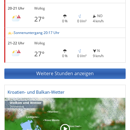
20-21 Uhr
Wolkig
NO
27°
0 %
0 l/m²
4 km/h
Sonnenuntergang 20:17 Uhr
21-22 Uhr
Wolkig
N
27°
0 %
0 l/m²
9 km/h
Weitere Stunden anzeigen
Kroatien- und Balkan-Wetter