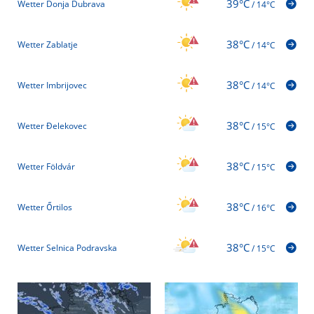
39°C
Wetter Donja Dubrava
/
14°C
38°C
Wetter Zablatje
/
14°C
38°C
Wetter Imbrijovec
/
14°C
38°C
Wetter Ðelekovec
/
15°C
38°C
Wetter Földvár
/
15°C
38°C
Wetter Őrtilos
/
16°C
38°C
Wetter Selnica Podravska
/
15°C