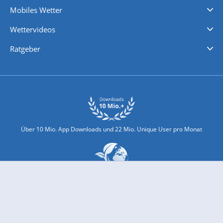
Mobiles Wetter
iPhone Wetter
iPad Wetter
Android Wetter
Wettervideos
Nachrichten
Deutschlandwetter
Schweizwetter
Österreichwetter
Regionalwetter
Wetter in Europa
Wetter Weltweit
Wetterlexikon
Promi-News
Ratgeber
Biowetter
Glätteindex
Reiseziel Finder
Erkältungswetter
Klima & Umwelt
Über 10 Mio. App Downloads und 22 Mio. Unique User pro Monat
wetter.com engagiert sich für Klimaschutz und Nachhaltigkeit