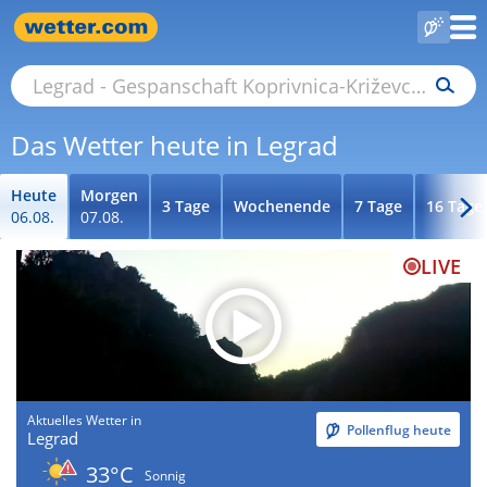
Das Wetter heute in Legrad
Heute
Morgen
3 Tage
Wochenende
7 Tage
16 Tage
06.08.
07.08.
LIVE
Aktuelles Wetter in
Pollenflug heute
Legrad
33°C
Sonnig