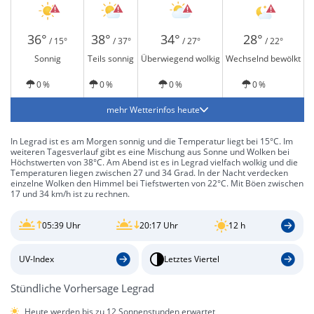
36°
38°
34°
28°
/ 15°
/ 37°
/ 27°
/ 22°
Sonnig
Teils sonnig
Überwiegend wolkig
Wechselnd bewölkt
0 %
0 %
0 %
0 %
mehr Wetterinfos heute
In Legrad ist es am Morgen sonnig und die Temperatur liegt bei 15°C. Im
weiteren Tagesverlauf gibt es eine Mischung aus Sonne und Wolken bei
Höchstwerten von 38°C. Am Abend ist es in Legrad vielfach wolkig und die
Temperaturen liegen zwischen 27 und 34 Grad. In der Nacht verdecken
einzelne Wolken den Himmel bei Tiefstwerten von 22°C. Mit Böen zwischen
17 und 34 km/h ist zu rechnen.
05:39 Uhr
20:17 Uhr
12 h
UV-Index
Letztes Viertel
Stündliche Vorhersage Legrad
Heute werden bis zu 12 Sonnenstunden erwartet