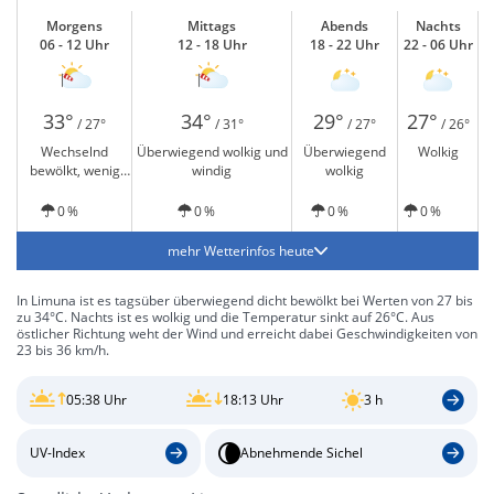
Morgens
Mittags
Abends
Nachts
06 - 12 Uhr
12 - 18 Uhr
18 - 22 Uhr
22 - 06 Uhr
33°
34°
29°
27°
/ 27°
/ 31°
/ 27°
/ 26°
Wechselnd
Überwiegend wolkig und
Überwiegend
Wolkig
bewölkt, wenig
windig
wolkig
Sonne und windig
0 %
0 %
0 %
0 %
mehr Wetterinfos heute
In Limuna ist es tagsüber überwiegend dicht bewölkt bei Werten von 27 bis
zu 34°C. Nachts ist es wolkig und die Temperatur sinkt auf 26°C. Aus
östlicher Richtung weht der Wind und erreicht dabei Geschwindigkeiten von
23 bis 36 km/h.
05:38 Uhr
18:13 Uhr
3 h
UV-Index
Abnehmende Sichel