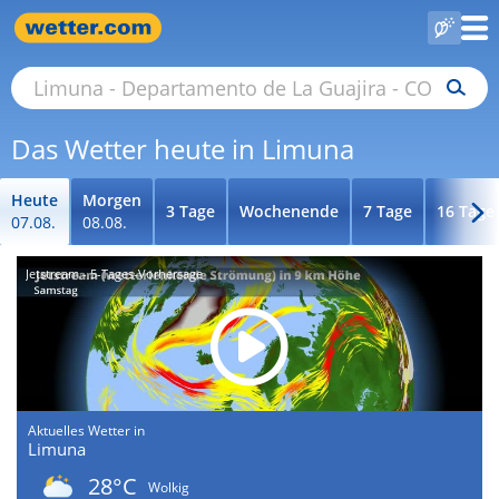
Das Wetter heute in Limuna
Heute
Morgen
3 Tage
Wochenende
7 Tage
16 Tage
07.08.
08.08.
Jetstream - 5-Tages-Vorhersage
Aktuelles Wetter in
Limuna
28°C
Wolkig