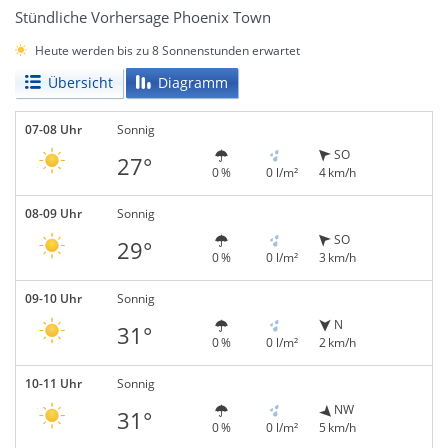
Stündliche Vorhersage Phoenix Town
Heute werden bis zu 8 Sonnenstunden erwartet
Übersicht
Diagramm
07-08 Uhr
Sonnig
SO
27°
0 %
0 l/m²
4 km/h
08-09 Uhr
Sonnig
SO
29°
0 %
0 l/m²
3 km/h
09-10 Uhr
Sonnig
N
31°
0 %
0 l/m²
2 km/h
10-11 Uhr
Sonnig
NW
31°
0 %
0 l/m²
5 km/h