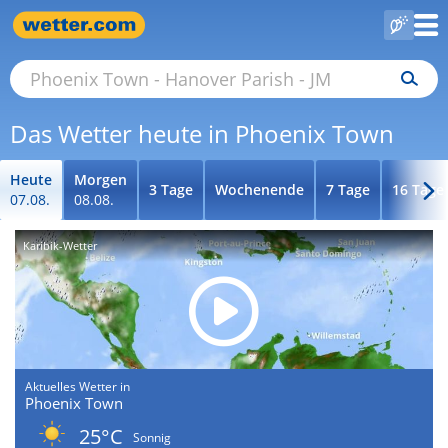
Das Wetter heute in Phoenix Town
Heute
Morgen
3 Tage
Wochenende
7 Tage
16 Tage
07.08.
08.08.
Karibik-Wetter
Aktuelles Wetter in
Phoenix Town
25°C
Sonnig