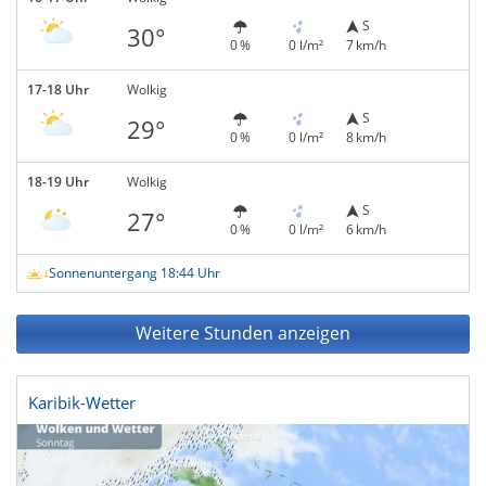
S
30°
0 %
0 l/m²
7 km/h
17-18 Uhr
Wolkig
S
29°
0 %
0 l/m²
8 km/h
18-19 Uhr
Wolkig
S
27°
0 %
0 l/m²
6 km/h
Sonnenuntergang 18:44 Uhr
Weitere Stunden anzeigen
Karibik-Wetter