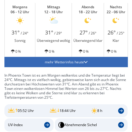
Morgens
Mittags
Abends
Nachts
06 - 12 Uhr
12 - 18 Uhr
18 - 22 Uhr
22 - 06 Uhr
31°
31°
27°
26°
/ 24°
/ 29°
/ 26°
/ 25°
Sonnig
Überwiegend wolkig
Überwiegend klar
Klar
0 %
0 %
0 %
0 %
mehr Wetterinfos heute
In Phoenix Town ist es am Morgen wolkenlos und die Temperatur liegt bei
24°C. Mittags ist es vielfach wolkig, gebietsweise kann sich auch die Sonne
durchsetzen bei Höchstwerten von 31°C. Am Abend gibt es in Phoenix
Town einen wolkenlosen Himmel bei Werten von 26 bis zu 27°C. Nachts
gibt es keine Wolken und die Sterne sind klar zu erkennen bei
Tiefsttemperaturen von 25°C.
05:52 Uhr
18:44 Uhr
8 h
UV-Index
Abnehmende Sichel