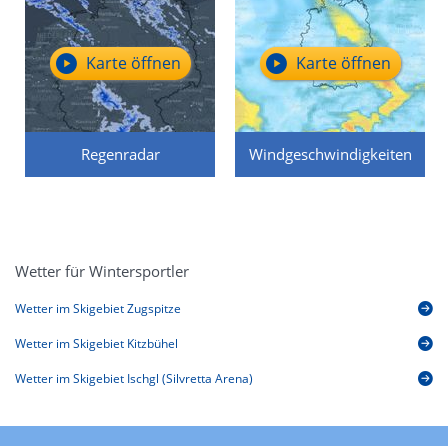
Karte öffnen
Karte öffnen
Regenradar
Windgeschwindigkeiten
Wetter für Wintersportler
Wetter im Skigebiet Zugspitze
Wetter im Skigebiet Kitzbühel
Wetter im Skigebiet Ischgl (Silvretta Arena)