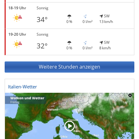
18-19 Uhr
Sonnig
SW
34°
0 %
0 l/m²
13 km/h
19-20 Uhr
Sonnig
SW
32°
0 %
0 l/m²
8 km/h
Weitere Stunden anzeigen
Italien-Wetter