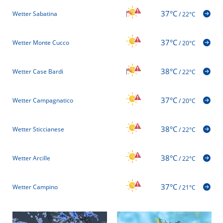
37°C
Wetter Sabatina
/
22°C
37°C
Wetter Monte Cucco
/
20°C
38°C
Wetter Case Bardi
/
22°C
37°C
Wetter Campagnatico
/
20°C
38°C
Wetter Sticcianese
/
22°C
38°C
Wetter Arcille
/
22°C
37°C
Wetter Campino
/
21°C