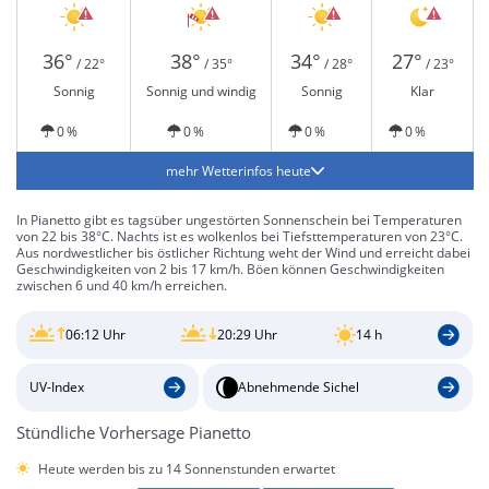
36°
38°
34°
27°
/ 22°
/ 35°
/ 28°
/ 23°
Sonnig
Sonnig und windig
Sonnig
Klar
0 %
0 %
0 %
0 %
mehr Wetterinfos heute
In Pianetto gibt es tagsüber ungestörten Sonnenschein bei Temperaturen
von 22 bis 38°C. Nachts ist es wolkenlos bei Tiefsttemperaturen von 23°C.
Aus nordwestlicher bis östlicher Richtung weht der Wind und erreicht dabei
Geschwindigkeiten von 2 bis 17 km/h. Böen können Geschwindigkeiten
zwischen 6 und 40 km/h erreichen.
06:12 Uhr
20:29 Uhr
14 h
UV-Index
Abnehmende Sichel
Stündliche Vorhersage Pianetto
Heute werden bis zu 14 Sonnenstunden erwartet