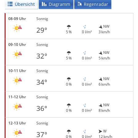
Übersicht
Diagramm
Regenradar
08-09 Uhr
Sonnig
NW
29°
5 %
0 l/m²
3 km/h
09-10 Uhr
Sonnig
NW
32°
5 %
0 l/m²
5 km/h
10-11 Uhr
Sonnig
NW
34°
0 %
0 l/m²
6 km/h
11-12 Uhr
Sonnig
NW
36°
0 %
0 l/m²
8 km/h
12-13 Uhr
Sonnig
W
37°
0 %
0 l/m²
12 km/h