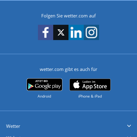
Folgen Sie wetter.com auf
wetter.com gibt es auch für
Android
iPhone & iPad
Wetter
Videovorhersagen
Kolumnen
Unwetterwarnungen
wetter.com Deutschland
wetter.com Schweiz
wetter.com Österreich
Werben
Homepage Widget
Wetter API
Wetter- und Geodaten - meteonomiqs.com
tiempo.es
meteos24.fr
ilmeteo24.it
pogoda24.pl
weather24.co.uk