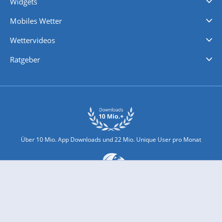
Widgets
Regenradar
Windgeschwindigkeiten
Temperatur
Sonnenschein
Wassertemperatur
Mobiles Wetter
iPhone Wetter
iPad Wetter
Android Wetter
Wettervideos
Nachrichten
Deutschlandwetter
Schweizwetter
Österreichwetter
Regionalwetter
Wetter in Europa
Wetter Weltweit
Wetterlexikon
Promi-News
Ratgeber
Biowetter
Glätteindex
Reiseziel Finder
Erkältungswetter
Klima & Umwelt
Über 10 Mio. App Downloads und 22 Mio. Unique User pro Monat
wetter.com engagiert sich für Klimaschutz und Nachhaltigkeit