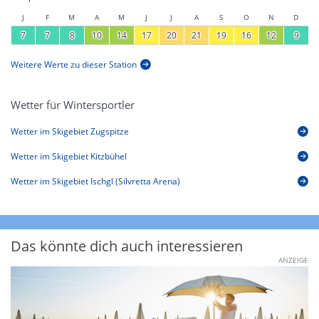
J
F
M
A
M
J
J
A
S
O
N
D
7
7
8
10
14
17
20
21
19
16
12
9
Weitere Werte zu dieser Station
Wetter für Wintersportler
Wetter im Skigebiet Zugspitze
Wetter im Skigebiet Kitzbühel
Wetter im Skigebiet Ischgl (Silvretta Arena)
Das könnte dich auch interessieren
ANZEIGE