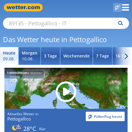
Das Wetter heute in Pettogallico
Heute
Morgen
3 Tage
Wochenende
7 Tage
16 Tage
09.08.
10.08.
Italien-Wetter
Aktuelles Wetter in
Pollenflug heute
Pettogallico
28°C
Klar