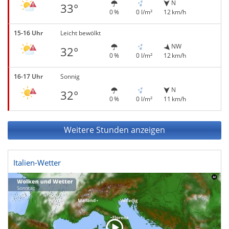
N
33°
0 %
0 l/m²
12 km/h
15-16 Uhr
Leicht bewölkt
NW
32°
0 %
0 l/m²
12 km/h
16-17 Uhr
Sonnig
N
32°
0 %
0 l/m²
11 km/h
Weitere Stunden anzeigen
Italien-Wetter