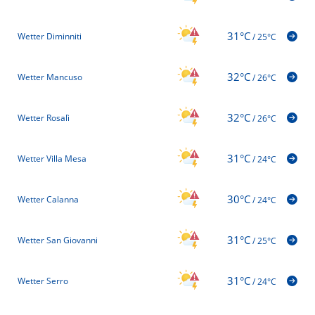
31°C
Wetter Diminniti
/
25°C
32°C
Wetter Mancuso
/
26°C
32°C
Wetter Rosalì
/
26°C
31°C
Wetter Villa Mesa
/
24°C
30°C
Wetter Calanna
/
24°C
31°C
Wetter San Giovanni
/
25°C
31°C
Wetter Serro
/
24°C