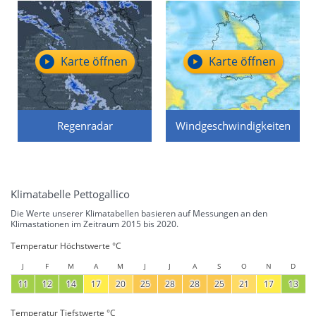
Karte öffnen
Karte öffnen
Regenradar
Windgeschwindigkeiten
Klimatabelle Pettogallico
Die Werte unserer Klimatabellen basieren auf Messungen an den
Klimastationen im Zeitraum 2015 bis 2020.
Temperatur Höchstwerte °C
J
F
M
A
M
J
J
A
S
O
N
D
11
12
14
17
20
25
28
28
25
21
17
13
Temperatur Tiefstwerte °C