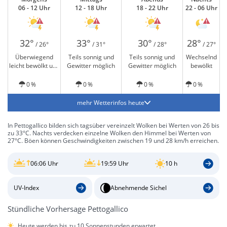
06 - 12 Uhr
12 - 18 Uhr
18 - 22 Uhr
22 - 06 Uhr
32°
33°
30°
28°
/ 26°
/ 31°
/ 28°
/ 27°
Überwiegend
Teils sonnig und
Teils sonnig und
Wechselnd
leicht bewölkt und
Gewitter möglich
Gewitter möglich
bewölkt
Gewitter möglich
0 %
0 %
0 %
0 %
mehr Wetterinfos heute
In Pettogallico bilden sich tagsüber vereinzelt Wolken bei Werten von 26 bis
zu 33°C. Nachts verdecken einzelne Wolken den Himmel bei Werten von
27°C. Böen können Geschwindigkeiten zwischen 19 und 28 km/h erreichen.
06:06 Uhr
19:59 Uhr
10 h
UV-Index
Abnehmende Sichel
Stündliche Vorhersage Pettogallico
Heute werden bis zu 10 Sonnenstunden erwartet