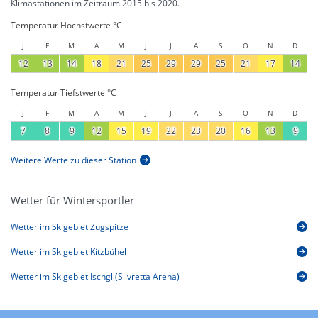
Klimastationen im Zeitraum 2015 bis 2020.
Temperatur Höchstwerte °C
J
F
M
A
M
J
J
A
S
O
N
D
12
13
14
18
21
25
29
29
25
21
17
14
Temperatur Tiefstwerte °C
J
F
M
A
M
J
J
A
S
O
N
D
7
8
9
12
15
19
22
23
20
16
13
9
Weitere Werte zu dieser Station
Wetter für Wintersportler
Wetter im Skigebiet Zugspitze
Wetter im Skigebiet Kitzbühel
Wetter im Skigebiet Ischgl (Silvretta Arena)