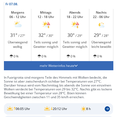
Fr
07.08.
Morgens
Mittags
Abends
Nachts
06 - 12 Uhr
12 - 18 Uhr
18 - 22 Uhr
22 - 06 Uhr
31°
32°
30°
29°
/ 27°
/ 30°
/ 29°
/ 28°
Überwiegend
Teils sonnig und
Teils sonnig und
Überwiegend
wolkig
Gewitter möglich
Gewitter möglich
leicht bewölkt
0 %
0 %
0 %
0 %
mehr Wetterinfos heute
In Fuorigrotta sind morgens Teile des Himmels mit Wolken bedeckt, die
Sonne ist aber zwischendurch sichtbar bei Temperaturen von 27°C.
Darüber hinaus wird vom Nachmittag bis abends die Sonne von einzelnen
Wolken verdeckt bei Temperaturen von 29 bis 32°C. Nachts gibt es lockere
Bewölkung bei einer Temperatur von 28°C. Böen können
Geschwindigkeiten zwischen 11 und 35 km/h erreichen.
06:05 Uhr
20:12 Uhr
8 h