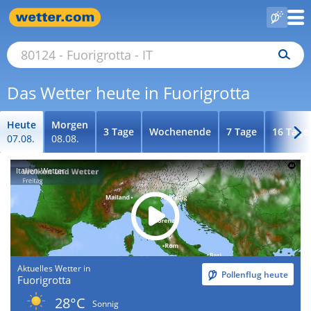
Das Wetter heute in Fuorigrotta
Heute
Morgen
3 Tage
Wochenende
7 Tage
16 Tage
07.08.
08.08.
Italien-Wetter
Aktuelles Wetter in
Pollenflug heute
Fuorigrotta
28°C
Sonnig