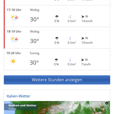
17-18 Uhr
Wolkig
W
30°
0 %
0 l/m²
14 km/h
18-19 Uhr
Wolkig
W
30°
0 %
0 l/m²
10 km/h
19-20 Uhr
Sonnig
W
30°
0 %
0 l/m²
7 km/h
Weitere Stunden anzeigen
Italien-Wetter