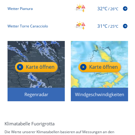
32°C
Wetter Pianura
/
26°C
31°C
Wetter Torre Caracciolo
/
25°C
Karte öffnen
Karte öffnen
Regenradar
Windgeschwindigkeiten
Klimatabelle Fuorigrotta
Die Werte unserer Klimatabellen basieren auf Messungen an den