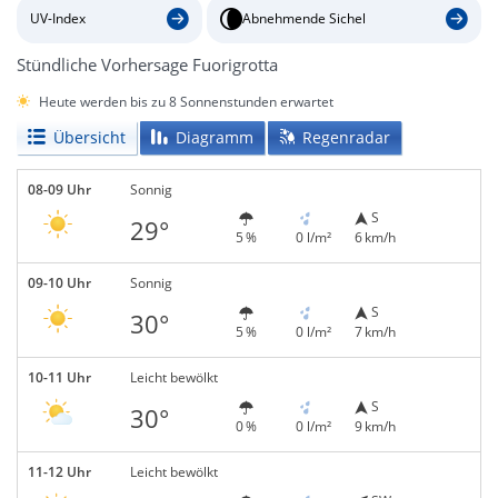
UV-Index
Abnehmende Sichel
Stündliche Vorhersage Fuorigrotta
Heute werden bis zu 8 Sonnenstunden erwartet
Übersicht
Diagramm
Regenradar
08-09 Uhr
Sonnig
S
29°
5 %
0 l/m²
6 km/h
09-10 Uhr
Sonnig
S
30°
5 %
0 l/m²
7 km/h
10-11 Uhr
Leicht bewölkt
S
30°
0 %
0 l/m²
9 km/h
11-12 Uhr
Leicht bewölkt