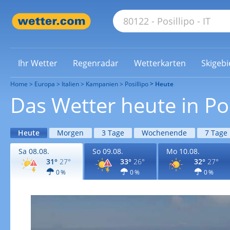
Ihr Wetter
Regenradar
Wetterkarten
Skigebi
Home
Europa
Italien
Kampanien
Posillipo
Heute
Das Wetter heute in Pos
Heute
Morgen
3 Tage
Wochenende
7 Tage
Sa 08.08.
So 09.08.
Mo 10.08.
31°
27°
33°
26°
32°
27°
0 %
0 %
0 %