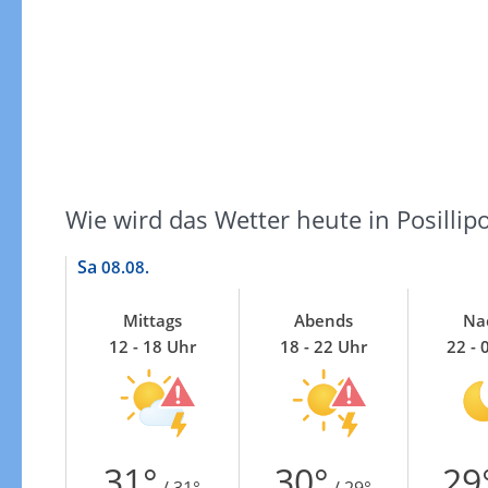
Zur Gewitterrisikokarte
Wie wird das Wetter heute in Posillip
Sa
08.08.
Mittags
Abends
Na
12 - 18 Uhr
18 - 22 Uhr
22 - 
31°
30°
29
/ 31°
/ 29°