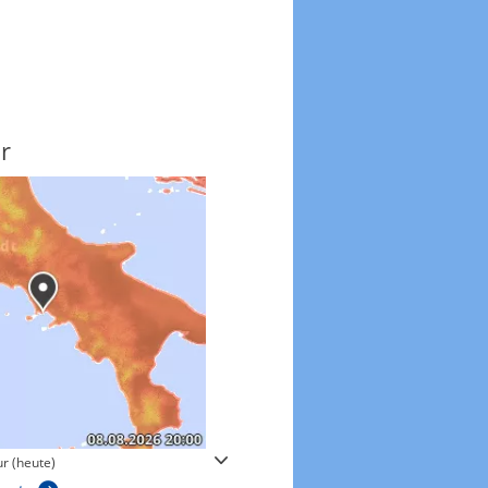
r
Windgeschwindigkeite
r (heute)
Windgeschwindigkeiten in 3h