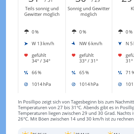
Teils sonnig und
Sonnig und Gewitter
K
Gewitter möglich
möglich
0 %
0 %
0 %
W
13 km/h
NW
6 km/h
N
5
gefühlt
gefühlt
gefü
34° / 34°
33° / 31°
31° 
66 %
65 %
71 
1014 hPa
1014 hPa
101
In Posillipo zeigt sich von Tagesbeginn bis zum Nachmi
Temperaturen von 27 bis 31°C. Abends gibt es in Posil
Temperaturen liegen zwischen 29 und 30 Grad. Nachts is
26°C. Mit Böen zwischen 14 und 30 km/h ist zu rechnen