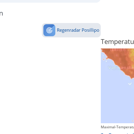
n
Regenradar Posillipo
Regenradar
Temperatu
Maximal-Temperatu
Zum animierten Regenradar