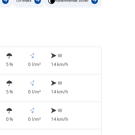
UV-Index
Abnehmende Sichel
W
5 %
0 l/m²
14 km/h
W
5 %
0 l/m²
14 km/h
W
0 %
0 l/m²
14 km/h