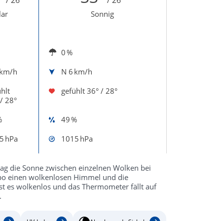
lar
Sonnig
0 %
 km/h
N
6 km/h
hlt
gefühlt
36° / 28°
/ 28°
%
49 %
5 hPa
1015 hPa
ttag die Sonne zwischen einzelnen Wolken bei
lipo einen wolkenlosen Himmel und die
t es wolkenlos und das Thermometer fällt auf
.