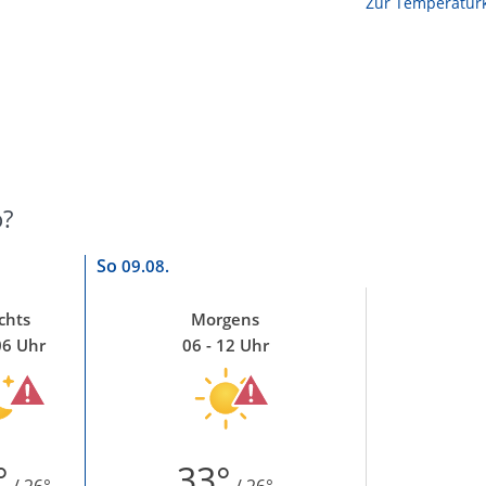
Zur Temperaturk
o?
So
09.08.
chts
Morgens
06 Uhr
06 - 12 Uhr
°
33°
/ 26°
/ 26°