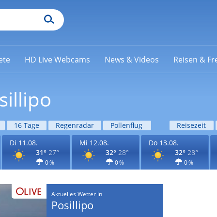
ete
HD Live Webcams
News & Videos
Reisen & Fre
illipo
16 Tage
Regenradar
Pollenflug
Reisezeit
Di 11.08.
Mi 12.08.
Do 13.08.
31°
27°
32°
28°
32°
28°
0 %
0 %
0 %
LIVE
Aktuelles Wetter in
Posillipo