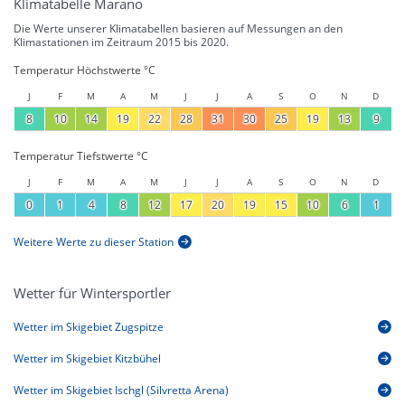
Klimatabelle Marano
Die Werte unserer Klimatabellen basieren auf Messungen an den
Klimastationen im Zeitraum 2015 bis 2020.
Temperatur Höchstwerte °C
J
F
M
A
M
J
J
A
S
O
N
D
8
10
14
19
22
28
31
30
25
19
13
9
Temperatur Tiefstwerte °C
J
F
M
A
M
J
J
A
S
O
N
D
0
1
4
8
12
17
20
19
15
10
6
1
Weitere Werte zu dieser Station
Wetter für Wintersportler
Wetter im Skigebiet Zugspitze
Wetter im Skigebiet Kitzbühel
Wetter im Skigebiet Ischgl (Silvretta Arena)