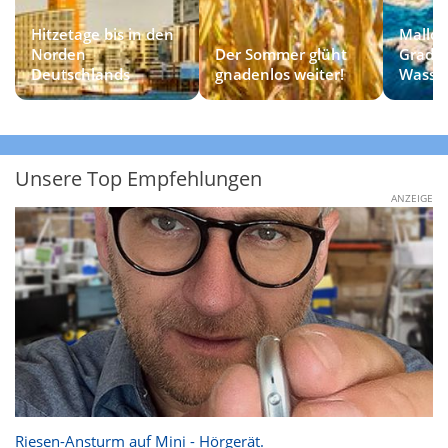
Hitzetage bis in den
Mallor
Norden
Der Sommer glüht
Grad
Deutschlands
gnadenlos weiter!
Wasse
Unsere Top Empfehlungen
ANZEIGE
Riesen-Ansturm auf Mini - Hörgerät.