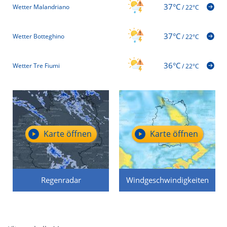
37°C
Wetter Malandriano
/
22°C
37°C
Wetter Botteghino
/
22°C
36°C
Wetter Tre Fiumi
/
22°C
Karte öffnen
Karte öffnen
Regenradar
Windgeschwindigkeiten