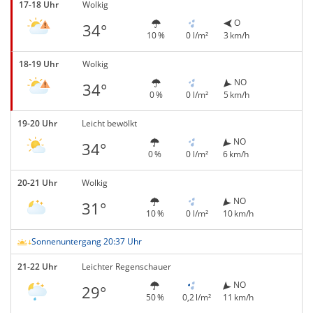
17-18 Uhr
Wolkig
O
34°
10 %
0 l/m²
3 km/h
18-19 Uhr
Wolkig
NO
34°
0 %
0 l/m²
5 km/h
19-20 Uhr
Leicht bewölkt
NO
34°
0 %
0 l/m²
6 km/h
20-21 Uhr
Wolkig
NO
31°
10 %
0 l/m²
10 km/h
Sonnenuntergang 20:37 Uhr
21-22 Uhr
Leichter Regenschauer
NO
29°
50 %
0,2 l/m²
11 km/h