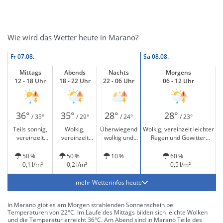
Wie wird das Wetter heute in Marano?
Fr
07.08.
Sa
08.08.
Mittags
Abends
Nachts
Morgens
12 - 18 Uhr
18 - 22 Uhr
22 - 06 Uhr
06 - 12 Uhr
36°
35°
28°
28°
/ 35°
/ 29°
/ 24°
/ 23°
Teils sonnig,
Wolkig,
Überwiegend
Wolkig, vereinzelt leichter
vereinzelt
vereinzelt
wolkig und
Regen und Gewitter
leichter Regen
leichter Regen
Gewitter
möglich
und Gewitter
und Gewitter
möglich
50 %
50 %
10 %
60 %
möglich
möglich
0,1 l/m²
0,2 l/m²
0,5 l/m²
mehr Wetterinfos heute
In Marano gibt es am Morgen strahlenden Sonnenschein bei
Temperaturen von 22°C. Im Laufe des Mittags bilden sich leichte Wolken
und die Temperatur erreicht 36°C. Am Abend sind in Marano Teile des