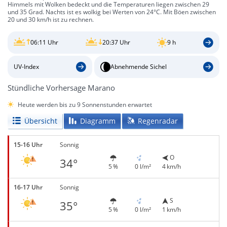
Himmels mit Wolken bedeckt und die Temperaturen liegen zwischen 29
und 35 Grad. Nachts ist es wolkig bei Werten von 24°C. Mit Böen zwischen
20 und 30 km/h ist zu rechnen.
06:11 Uhr
20:37 Uhr
9 h
UV-Index
Abnehmende Sichel
Stündliche Vorhersage Marano
Heute werden bis zu 9 Sonnenstunden erwartet
Übersicht
Diagramm
Regenradar
15-16 Uhr
Sonnig
O
34°
5 %
0 l/m²
4 km/h
16-17 Uhr
Sonnig
S
35°
5 %
0 l/m²
1 km/h