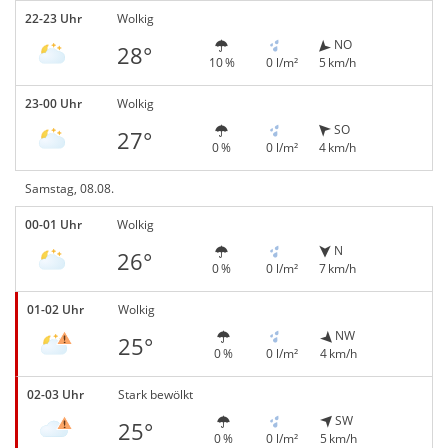
22-23 Uhr
Wolkig
NO
28°
10 %
0 l/m²
5 km/h
23-00 Uhr
Wolkig
SO
27°
0 %
0 l/m²
4 km/h
Samstag, 08.08.
00-01 Uhr
Wolkig
N
26°
0 %
0 l/m²
7 km/h
01-02 Uhr
Wolkig
NW
25°
0 %
0 l/m²
4 km/h
02-03 Uhr
Stark bewölkt
SW
25°
0 %
0 l/m²
5 km/h