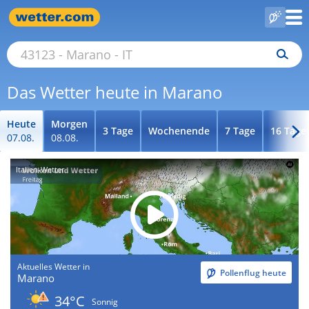
Das Wetter heute in Marano
Heute
Morgen
3 Tage
Wochenende
7 Tage
16 Tage
07.08.
08.08.
Italien-Wetter
Aktuelles Wetter in
Pollenflug heute
Marano
34°C
Sonnig