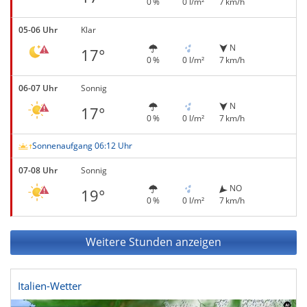
0 %
0 l/m²
7 km/h
05-06 Uhr
Klar
N
17°
0 %
0 l/m²
7 km/h
06-07 Uhr
Sonnig
N
17°
0 %
0 l/m²
7 km/h
Sonnenaufgang 06:12 Uhr
07-08 Uhr
Sonnig
NO
19°
0 %
0 l/m²
7 km/h
Weitere Stunden anzeigen
Italien-Wetter