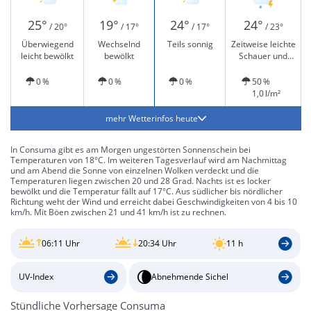
25°
19°
24°
24°
/ 20°
/ 17°
/ 17°
/ 23°
Überwiegend
Wechselnd
Teils sonnig
Zeitweise leichte
leicht bewölkt
bewölkt
Schauer und
Gewitter möglich
0 %
0 %
0 %
50 %
1,0 l/m²
mehr Wetterinfos heute
In Consuma gibt es am Morgen ungestörten Sonnenschein bei
Temperaturen von 18°C. Im weiteren Tagesverlauf wird am Nachmittag
und am Abend die Sonne von einzelnen Wolken verdeckt und die
Temperaturen liegen zwischen 20 und 28 Grad. Nachts ist es locker
bewölkt und die Temperatur fällt auf 17°C. Aus südlicher bis nördlicher
Richtung weht der Wind und erreicht dabei Geschwindigkeiten von 4 bis 10
km/h. Mit Böen zwischen 21 und 41 km/h ist zu rechnen.
06:11 Uhr
20:34 Uhr
11 h
UV-Index
Abnehmende Sichel
Stündliche Vorhersage Consuma