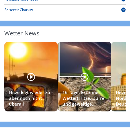
Reisezeit Charkiw
Wetter-News
Hitze legt wieder zu -
16 Tage: Extremes
Hitzet
aber noch nicht
Wetter! Hitze, Dürre
Norde
überall
und gewaltige
Deuts
Gewitter