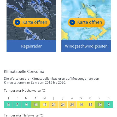
Karte öffnen
Karte öffnen
Regenradar
Windgeschwindigkeiten
Klimatabelle Consuma
Die Werte unserer Klimatabellen basieren auf Messungen an den
Klimastationen im Zeitraum 2015 bis 2020.
Temperatur Höchstwerte °C
J
F
M
A
M
J
J
A
S
O
N
D
5
7
9
14
16
21
24
24
19
15
10
7
Temperatur Tiefstwerte °C