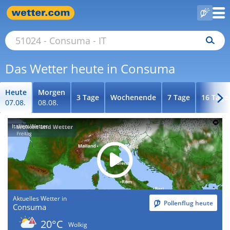
Das Wetter heute in Consuma
Heute
Morgen
3 Tage
Wochenende
7 Tage
16 Tage
07.08.
08.08.
Italien-Wetter
Aktuelles Wetter in
Pollenflug heute
Consuma
20°C
Wolkig