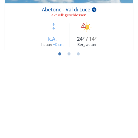
Abetone - Val di Luce
aktuell:
geschlossen
k.A.
24°
/ 14°
heute:
+0 cm
Bergwetter