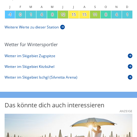
J
F
M
A
M
J
J
A
S
O
N
D
-1
0
1
4
8
12
15
15
11
8
4
1
Weitere Werte zu dieser Station
Wetter für Wintersportler
Wetter im Skigebiet Zugspitze
Wetter im Skigebiet Kitzbühel
Wetter im Skigebiet Ischgl (Silvretta Arena)
Das könnte dich auch interessieren
ANZEIGE