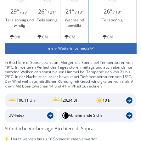
29°
26°
21°
26°
/ 28°
/ 21°
/ 18°
/ 18°
Teils sonnig und
Teils sonnig
Wechselnd
Teils sonnig
windig
bewölkt
0 %
0 %
0 %
0 %
mehr Wetterinfos heute
In Bicchiere di Sopra strahlt am Morgen die Sonne bei Temperaturen von
19°C. Im weiteren Verlauf des Tages stören mittags und auch abends nur
einzelne Wolken den sonst blauen Himmel bei Temperaturen von 21 bis
29°C. In der Nacht ist es locker bewölkt bei Tiefsttemperaturen von 18°C.
Der Wind weht aus nördlicher Richtung mit Geschwindigkeiten von 3 bis 9
km/h. Mit Böen zwischen 14 und 41 km/h ist zu rechnen.
06:11 Uhr
20:34 Uhr
10 h
UV-Index
Abnehmende Sichel
Stündliche Vorhersage Bicchiere di Sopra
Heute werden bis zu 10 Sonnenstunden erwartet