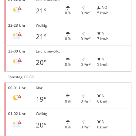
NO
21°
0 %
0 l/m²
5 km/h
22-23 Uhr
Wolkig
N
21°
0 %
0 l/m²
7 km/h
23-00 Uhr
Leicht bewölkt
N
20°
0 %
0 l/m²
5 km/h
Samstag, 08.08.
00-01 Uhr
Klar
N
19°
0 %
0 l/m²
6 km/h
01-02 Uhr
Wolkig
N
20°
0 %
0 l/m²
6 km/h