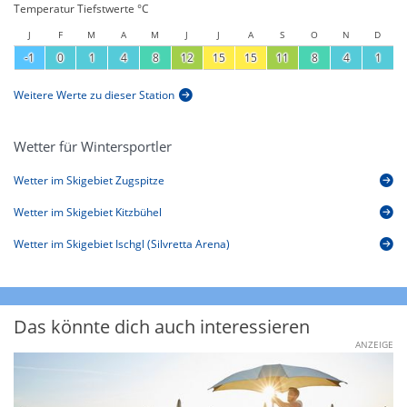
Temperatur Tiefstwerte °C
J
F
M
A
M
J
J
A
S
O
N
D
-1
0
1
4
8
12
15
15
11
8
4
1
Weitere Werte zu dieser Station
Wetter für Wintersportler
Wetter im Skigebiet Zugspitze
Wetter im Skigebiet Kitzbühel
Wetter im Skigebiet Ischgl (Silvretta Arena)
Das könnte dich auch interessieren
ANZEIGE