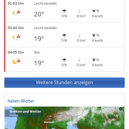
02-03 Uhr
Leicht bewölkt
N
20°
0 %
0 l/m²
6 km/h
03-04 Uhr
Leicht bewölkt
N
19°
0 %
0 l/m²
6 km/h
04-05 Uhr
Klar
N
19°
0 %
0 l/m²
6 km/h
Weitere Stunden anzeigen
Italien-Wetter