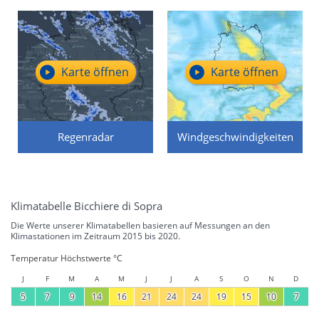
Karte öffnen
Karte öffnen
Regenradar
Windgeschwindigkeiten
Klimatabelle Bicchiere di Sopra
Die Werte unserer Klimatabellen basieren auf Messungen an den
Klimastationen im Zeitraum 2015 bis 2020.
Temperatur Höchstwerte °C
J
F
M
A
M
J
J
A
S
O
N
D
5
7
9
14
16
21
24
24
19
15
10
7