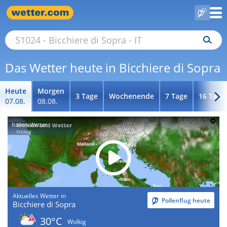
Das Wetter heute in Bicchiere di Sopra
Heute
Morgen
3 Tage
Wochenende
7 Tage
16 Tage
07.08.
08.08.
Italien-Wetter
Aktuelles Wetter in
Pollenflug heute
Bicchiere di Sopra
30°C
Wolkig