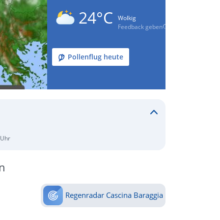
24°C
Wolkig
Feedback geben
Pollenflug heute
 Uhr
n
Regenradar Cascina Baraggia