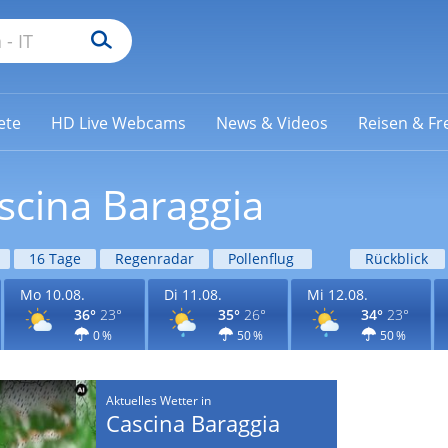
ete
HD Live Webcams
News & Videos
Reisen & Fre
scina Baraggia
16 Tage
Regenradar
Pollenflug
Rückblick
Mo 10.08.
Di 11.08.
Mi 12.08.
36°
23°
35°
26°
34°
23°
0 %
50 %
50 %
Aktuelles Wetter in
Cascina Baraggia