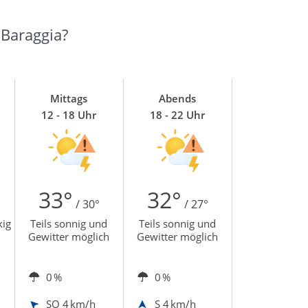
 Baraggia?
Mittags
Abends
12 - 18 Uhr
18 - 22 Uhr
33°
32°
/ 30°
/ 27°
kig
Teils sonnig und
Teils sonnig und
Gewitter möglich
Gewitter möglich
0 %
0 %
SO
4 km/h
S
4 km/h