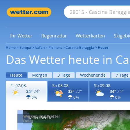
Ihr Wetter
Regenradar
Wetterkarten
Skigebi
Home
Europa
Italien
Piemont
Cascina Baraggia
Heute
Das Wetter heute in Ca
Heute
Morgen
3 Tage
Wochenende
7 Tage
Fr 07.08.
Sa 08.08.
So 09.08.
34°
24°
33°
22°
34°
24°
0 %
0 %
0 %
Italien-Wetter