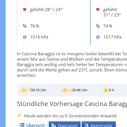
gefühlt
28° / 24°
gefühlt
31° / 23°
76 %
74 %
1016 hPa
1017 hPa
In Cascina Baraggia ist es morgens locker bewölkt bei 
einem Mix aus Sonne und Wolken und die Temperaturen 
Baraggia teils wolkig und teils heiter bei Temperaturen
durch und die Werte gehen auf 23°C zurück. Böen könn
erreichen.
06:16 Uhr
20:46 Uhr
6 h
Stündliche Vorhersage Cascina Barag
Heute werden bis zu 6 Sonnenstunden erwartet
Übersicht
Diagramm
Regenradar