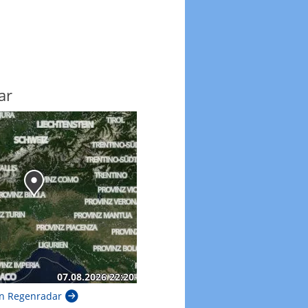
ar
n Regenradar