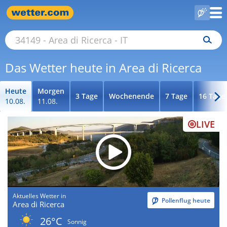
Das Wetter heute in Area di Ricerca
Heute
Morgen
3 Tage
Wochenende
7 Tage
16 Tage
10.08.
11.08.
LIVE
Aktuelles Wetter in
Pollenflug heute
Area di Ricerca
26°C
Sonnig