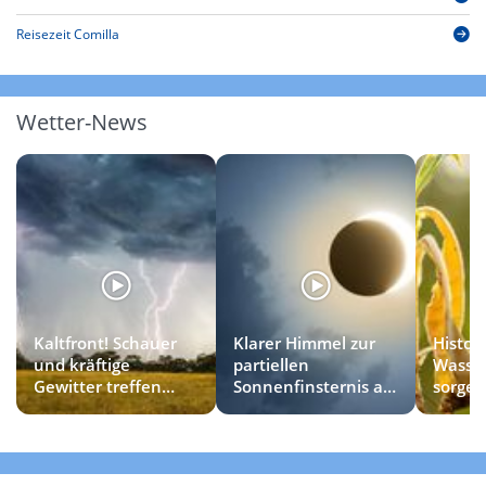
Reisezeit Comilla
Wetter-News
Kaltfront! Schauer
Klarer Himmel zur
Histor
und kräftige
partiellen
Wasse
Gewitter treffen
Sonnenfinsternis am
sorgen
diese Regionen
Mittwoch?
zum H