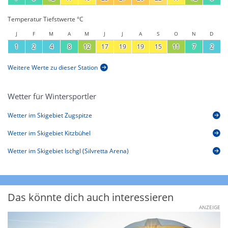
Temperatur Tiefstwerte °C
J
F
M
A
M
J
J
A
S
O
N
D
1
2
4
8
12
17
19
19
15
11
7
2
Weitere Werte zu dieser Station
Wetter für Wintersportler
Wetter im Skigebiet Zugspitze
Wetter im Skigebiet Kitzbühel
Wetter im Skigebiet Ischgl (Silvretta Arena)
Das könnte dich auch interessieren
ANZEIGE