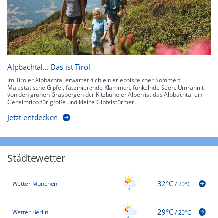
Alpbachtal… Das ist Tirol.
Im Tiroler Alpbachtal erwartet dich ein erlebnisreicher Sommer:
Majestätische Gipfel, faszinierende Klammen, funkelnde Seen. Umrahmt
von den grünen Grasbergen der Kitzbüheler Alpen ist das Alpbachtal ein
Geheimtipp für große und kleine Gipfelstürmer.
Jetzt entdecken
Städtewetter
32°C
Wetter München
/
20°C
29°C
Wetter Berlin
/
20°C