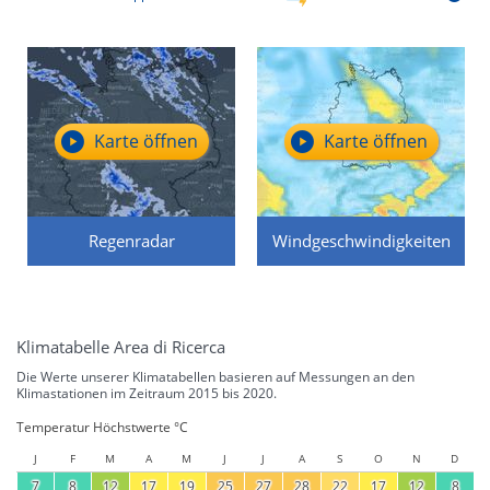
Karte öffnen
Karte öffnen
Regenradar
Windgeschwindigkeiten
Klimatabelle Area di Ricerca
Die Werte unserer Klimatabellen basieren auf Messungen an den
Klimastationen im Zeitraum 2015 bis 2020.
Temperatur Höchstwerte °C
J
F
M
A
M
J
J
A
S
O
N
D
7
8
12
17
19
25
27
28
22
17
12
8