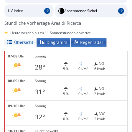
UV-Index
Abnehmende Sichel
Stündliche Vorhersage Area di Ricerca
Heute werden bis zu 11 Sonnenstunden erwartet
Übersicht
Diagramm
Regenradar
07-08 Uhr
Sonnig
NO
28°
5 %
0 l/m²
6 km/h
08-09 Uhr
Sonnig
NO
31°
5 %
0 l/m²
3 km/h
09-10 Uhr
Sonnig
NW
32°
0 %
0 l/m²
2 km/h
10-11 Uhr
Leicht bewölkt