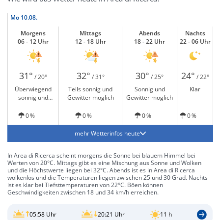
Mo
10.08.
Morgens
Mittags
Abends
Nachts
06 - 12 Uhr
12 - 18 Uhr
18 - 22 Uhr
22 - 06 Uhr
31°
32°
30°
24°
/ 20°
/ 31°
/ 25°
/ 22°
Überwiegend
Teils sonnig und
Sonnig und
Klar
sonnig und
Gewitter möglich
Gewitter möglich
Gewitter möglich
0 %
0 %
0 %
0 %
mehr Wetterinfos heute
In Area di Ricerca scheint morgens die Sonne bei blauem Himmel bei
Werten von 20°C. Mittags gibt es eine Mischung aus Sonne und Wolken
und die Höchstwerte liegen bei 32°C. Abends ist es in Area di Ricerca
wolkenlos und die Temperaturen liegen zwischen 25 und 30 Grad. Nachts
ist es klar bei Tiefsttemperaturen von 22°C. Böen können
Geschwindigkeiten zwischen 18 und 34 km/h erreichen.
05:58 Uhr
20:21 Uhr
11 h