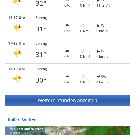
32°
0 %
0 l/m²
11 km/h
16-17 Uhr
Sonnig
W
31°
0 %
0 l/m²
9 km/h
17-18 Uhr
Sonnig
W
31°
0 %
0 l/m²
6 km/h
18-19 Uhr
Sonnig
SW
30°
0 %
0 l/m²
4 km/h
Weitere Stunden anzeigen
Italien-Wetter