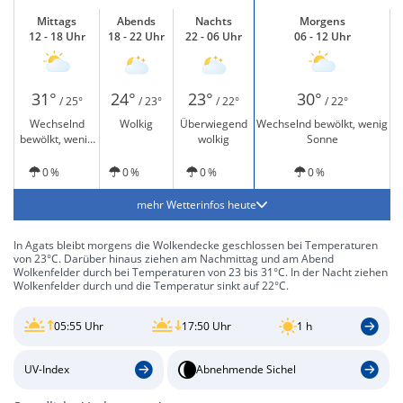
Mittags
Abends
Nachts
Morgens
12 - 18 Uhr
18 - 22 Uhr
22 - 06 Uhr
06 - 12 Uhr
31°
24°
23°
30°
/ 25°
/ 23°
/ 22°
/ 22°
Wechselnd
Wolkig
Überwiegend
Wechselnd bewölkt, wenig
bewölkt, wenig
wolkig
Sonne
Sonne
0 %
0 %
0 %
0 %
mehr Wetterinfos heute
In Agats bleibt morgens die Wolkendecke geschlossen bei Temperaturen
von 23°C. Darüber hinaus ziehen am Nachmittag und am Abend
Wolkenfelder durch bei Temperaturen von 23 bis 31°C. In der Nacht ziehen
Wolkenfelder durch und die Temperatur sinkt auf 22°C.
05:55 Uhr
17:50 Uhr
1 h
UV-Index
Abnehmende Sichel