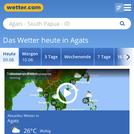
Das Wetter heute in Agats
Heute
Morgen
3 Tage
Wochenende
7 Tage
16 Tage
09.08.
10.08.
Südostasien-Wetter
Aktuelles Wetter in
Agats
26°C
Wolkig