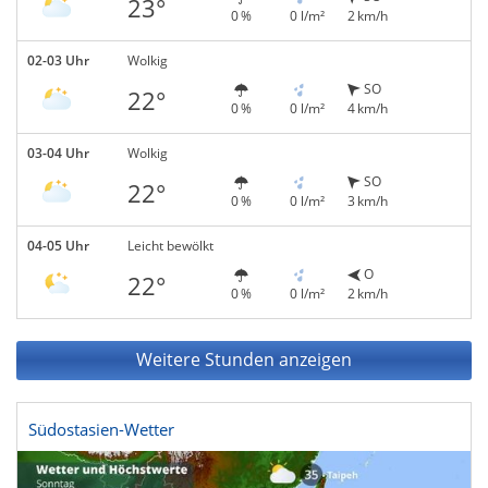
23°
0 %
0 l/m²
2 km/h
02-03 Uhr
Wolkig
SO
22°
0 %
0 l/m²
4 km/h
03-04 Uhr
Wolkig
SO
22°
0 %
0 l/m²
3 km/h
04-05 Uhr
Leicht bewölkt
O
22°
0 %
0 l/m²
2 km/h
Weitere Stunden anzeigen
Südostasien-Wetter