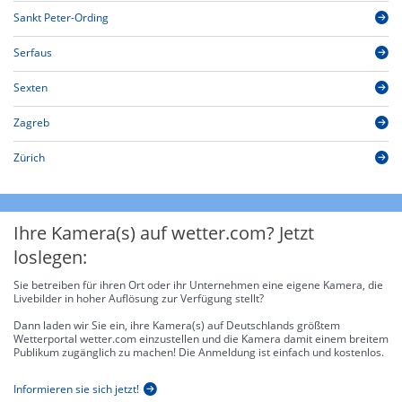
Sankt Peter-Ording
Serfaus
Sexten
Zagreb
Zürich
Ihre Kamera(s) auf wetter.com? Jetzt
loslegen:
Sie betreiben für ihren Ort oder ihr Unternehmen eine eigene Kamera, die
Livebilder in hoher Auflösung zur Verfügung stellt?
Dann laden wir Sie ein, ihre Kamera(s) auf Deutschlands größtem
Wetterportal wetter.com einzustellen und die Kamera damit einem breitem
Publikum zugänglich zu machen! Die Anmeldung ist einfach und kostenlos.
Informieren sie sich jetzt!