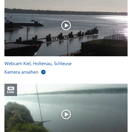
Webcam Kiel, Holtenau, Schleuse
Kamera ansehen