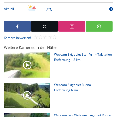
Skigebiet Stari Vrh – Sidro
Aktuell
17°C
Kamera bewerten!
Weitere Kameras in der Nähe
Webcam Skigebiet Stari Vrh – Talstation
Entfernung
1.3 km
Webcam Skigebiet Rudno
Entfernung
6 km
Webcam Live Webcam Skigebiet Rudno