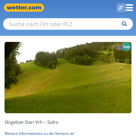
Skigebiet Stari Vrh – Sidro
Weitere Informationen zu der Kamera