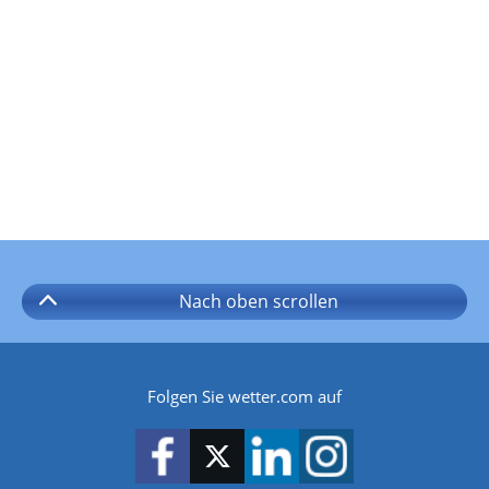
Nach oben
scrollen
Folgen Sie wetter.com auf