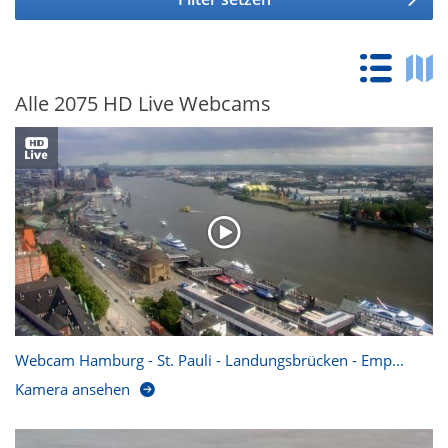
Alle 2075 HD Live Webcams
Webcam Hamburg - St. Pauli - Landungsbrücken - Emp...
Kamera ansehen