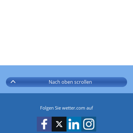
Nach oben
scrollen
Folgen Sie wetter.com auf