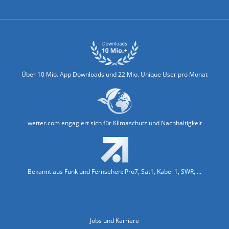
Biowetter
Glätteindex
Reiseziel Finder
Erkältungswetter
Klima & Umwelt
Über 10 Mio. App Downloads und 22 Mio. Unique User pro Monat
wetter.com engagiert sich für Klimaschutz und Nachhaltigkeit
Bekannt aus Funk und Fernsehen: Pro7, Sat1, Kabel 1, SWR, ...
Jobs und Karriere